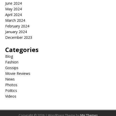
June 2024
May 2024
April 2024
March 2024
February 2024
January 2024
December 2023
Categories
Blog
Fashion
Gossips
Movie Reviews
News
Photos
Politics
Videos
Copyright © 2026 | WordPress Theme by
MH Themes