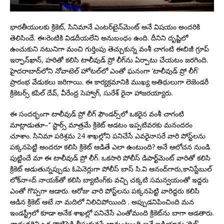
భారతీయులకు క్రికెట్, సినిమానే ఎంటర్‌టైన్‌మెంట్‌ అనే విషయం అందరికి
తెలిసిందే. ఈ›రెంటికి విడదీయలేని అనుబంధం ఉంది. దీనిని దృష్టిలో
ఉంచుకుని నటునిగా మంచి గుర్తింపు తెచ్చుకున్న వంశీ చాగంటి ఈబిజీ గ్రూప్‌
ఇర్ఫాన్‌ఖాన్, హరితో కలిసి టాలీవుడ్‌ ప్రో లీగ్‌ను ఏర్పాటు చేయటం జరగింది.
హైదరాబాద్‌లోని నోవాటెల్‌ హోటల్‌లో ఎంతో ఘనంగా ‘టాలీవుడ్‌ ప్రో లీగ్‌’
ప్రారంభ వేడుకలు జరిగాయి. ఈ కార్యక్రమానికి ముఖ్య అతిథులుగా లెజెండరీ
క్రికెటర్స్‌ కపిల్‌ దేవ్, వీరేంధ్ర సెహ్వాగ్, సురేశ్‌ రైనా హాజరయ్యారు.
ఈ సందర్భంగా టాలీవుడ్‌ ప్రో లీగ్‌ ఫౌండర్స్‌లో ఒకరైన వంశీ చాగంటి
మాట్లాడుతూ–‘‘ స్టార్స్‌ మాత్రమే క్రికెట్‌ ఆడటం ఇప్పటివరకు మనందరం
చూశాం. సినిమా పరిశ్రమ 24 శాఖల్లోని పనిచేసే ఎవరైనాసరే వారి పోస్ట్‌లను
పక్కనపెట్టి అందరూ కలిసి క్రికెట్‌ ఆడితే ఎలా ఉంటుంది? అనే ఆలోచన నుండి
పుట్టిందే మా ఈ టాలీవుడ్‌ ప్రో లీగ్‌. ఒకసారి పోలీస్‌ డిపార్ట్‌మెంట్‌ వారితో కలిసి
క్రికెట్‌ ఆడుతున్నప్పుడు ఓపెనెర్లుగా పోలీస్‌ బాస్‌ సి.వి ఆనంద్‌గారు,కానిస్టేబుల్‌
లోక్‌నా«ద్‌ నాయక్‌తో కలిసి బ్యాటింగ్‌కు వచ్చి చక్కటి సమన్వయంతో ఇద్దరు
ఎంతో గొప్పగా ఆడారు. ఆరోజు వారి పోస్ట్‌లను పక్కనపెట్టి వారిద్దరు కలిసి
ఆడిన క్రికెట్‌ ఆటే నా మదిలో నిలిచిపోయింది . అప్పుడనిపించింది మన
ఇండస్ట్రీలో కూడా అనేక శాఖల్లో పనిచేసే ఎంతోమంది క్రికెట్‌ను బాగా ఆడతారు.
వాళ్లందరిని ఒక తాటిపైకి తీసుకువస్తే బావుంటుంది అనే ఐడియాను ‘దిల్‌’