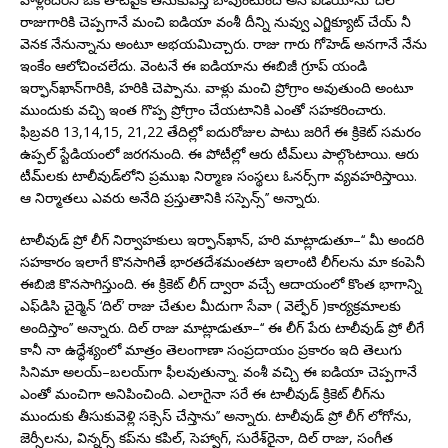
రాజుగారికి చెప్పగానే మంచి ఐడియా వంశీ దీన్ని నువ్వు ఎగ్జిక్యూట్‌ చేయ్‌ నీ
వెనక నేనున్నాను అంటూ అభయమిచ్చారు. రాజు గారు గోహెడ్‌ అనగానే నేను
ఇంకేం ఆలోచించలేదు. వెంటనే ఈ ఐడియాను ఈబిజీ గ్రూప్‌ యండి
ఇర్ఫాన్‌ఖాన్‌గారికి, హరికి చెప్పాను. వాళ్లు మంచి ప్రోగ్రాం అవుతుంది అంటూ
ముందుకు వచ్చి ఇంత గొప్ప ప్రోగ్రాం చేయటానికి ఎంతో సహకరించారు.
ఫిబ్రవరి 13,14,15, 21,22 తేదిల్లో ఐదురోజుల పాటు జరిగే ఈ క్రికెట్‌ సమరం
ఉప్పల్‌ స్టేడియంలో జరగనుంది. ఈ పోటీల్లో ఆరు టీమ్‌లు పాల్గొంటాయి. ఆరు
టీమ్‌లకు టాలీవుడ్‌లోని ప్రముఖ నిర్మాణ సంస్థలు ఓనర్స్‌గా వ్యవహరిస్తాయి.
ఆ నిర్మాతలు ఎవరు అనేది ప్రస్తుతానికి సస్పెన్స్‌’’ అన్నారు.
టాలీవుడ్‌ ప్రో లీగ్‌ నిర్వాహకులు ఇర్ఫాన్‌ఖాన్, హరి మాట్లాడుతూ–‘‘ మీ అందరి
సహకారం ఇలాగే కొనసాగితే భారతదేశమంతటా ఇలాంటి లీగ్‌లను మా కంపెనీ
ఈబిజి కొనసాగిస్తుంది. ఈ క్రికెట్‌ లీగ్‌ ద్వారా వచ్చే ఆదాయంలో కొంత భాగాన్ని
ఎఫ్‌డిసి చైర్మెన్‌ ‘దిల్‌’ రాజు చేతుల మీదుగా సేవా ( వెల్ఫేర్‌ )కార్యక్రమాలకు
అందిస్తాం’’ అన్నారు. దిల్‌ రాజు మాట్లాడుతూ–‘‘ ఈ లీగ్‌ పేరు టాలీవుడ్‌ ప్రో లీగే
కానీ నా ఉద్ధేశ్యంలో మాత్రం తెలంగాణా సంప్రదాయం ప్రకారం ఇది తెలుగు
సినిమా అలయ్‌–బలయ్‌గా ఫీలవుతున్నా. వంశీ వచ్చి ఈ ఐడియా చెప్పగానే
ఎంతో మంచిగా అనిపించింది. ఎలాగైనా సరే ఈ టాలీవుడ్‌ క్రికెట్‌ లీగ్‌ను
ముందుకు తీసుకువెళ్లి సక్సెస్‌ చేస్తాను’’ అన్నారు. టాలీవుడ్‌ ప్రో లీగ్‌ లోగోను,
జెర్సీలను, విన్నర్స్‌ కప్‌ను కపిల్, సెహ్వాగ్, సురేశ్‌రైనా, దిల్‌ రాజు, సంగీత