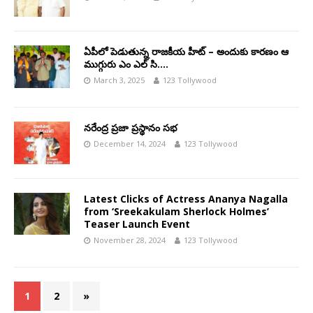
ఏపీలో పెడుతున్న రాజకీయ హీట్ – అందుకు కారణం ఆ
ముగ్గురు ఎం ఎల్ సి….
March 3, 2025
123 Tollywood
నరేంద్ర ప్రజా ప్రస్థానం సభ
December 14, 2024
123 Tollywood
Latest Clicks of Actress Ananya Nagalla
from ‘Sreekakulam Sherlock Holmes’
Teaser Launch Event
November 28, 2024
123 Tollywood
1
2
»