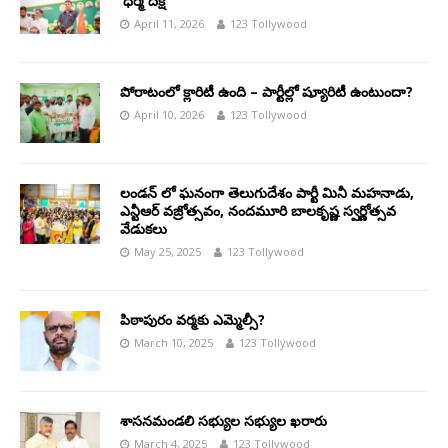
‘ధర్మ దీక్ష’
April 11, 2026
123 Tollywood
పోరాటంలో క్లారిటీ ఉంది – పార్టీల్లో ష్యూరిటీ ఉంటుందా?
April 10, 2026
123 Tollywood
లండన్ లో ఘనంగా తెలుగుదేశం పార్టీ మినీ మహనాడు,
ఎన్టీఆర్ వజ్రోత్సవం, నందమూరి బాలకృష్ణ స్వర్ణోత్సవ
వేడుకలు
May 25, 2025
123 Tollywood
పిఠాపురం వర్మకు ఎమ్మెల్సీ?
March 10, 2025
123 Tollywood
శాసనమండలి సభ్యుల సభ్యుల ఖరారు
March 4, 2025
123 Tollywood