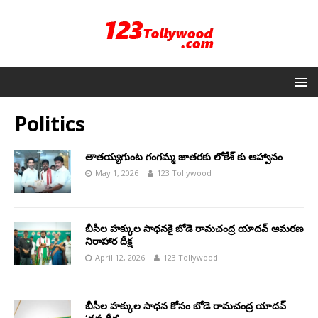
Politics
తాతయ్యగుంట గంగమ్మ జాతరకు లోకేశ్ కు ఆహ్వానం
May 1, 2026
123 Tollywood
బీసీల హక్కుల సాధనకై బోడె రామచంద్ర యాదవ్ ఆమరణ
నిరాహార దీక్ష
April 12, 2026
123 Tollywood
బీసీల హక్కుల సాధన కోసం బోడె రామచంద్ర యాదవ్