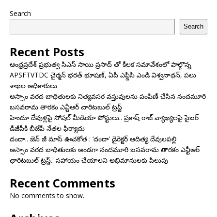
Search
Search
Recent Posts
ఆంధ్రప్రదేశ్ ప్రభుత్వ సిఎస్ సాయి ప్రసాద్ తో కీలక సమావేశంలో పాల్గొన్న
APSFTVTDC చైర్మన్ భరత్ భూషణ్, ఏపీ ఎఫ్డిసి ఎండి విశ్వనాథన్, పలు
శాఖల అధికారులు
అస్సాం వరద బాధితులకు నిత్యవసర వస్తువులను పంపిణీ చేసిన నందమూరి
బసవరామ తారకం ఎన్టీఆర్ చారిటబుల్ ట్రస్ట్
హిందూ దేవుళ్లపై సోషల్ మీడియా పోస్టులు.. ప్రకాష్ రాజ్ వ్యాఖ్యలపై సైబర్
డీజీపీకి బీజేపీ నేతల ఫిర్యాదు
దందా.. జెన్ జీ మాస్ ఊచకోత : ‘దందా’ డైరెక్ట‌ర్ ఆదిత్య దేవులపల్లి
అస్సాం వరద బాధితులకు అండగా నందమూరి బసవరామ తారకం ఎన్టీఆర్
ఛారిటబుల్ ట్రస్ట్.. సహాయం చేయాలని అభిమానులకు పిలుపు
Recent Comments
No comments to show.