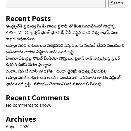
Search
Recent Posts
ఆంధ్రప్రదేశ్ ప్రభుత్వ సిఎస్ సాయి ప్రసాద్ తో కీలక సమావేశంలో పాల్గొన్న
APSFTVTDC చైర్మన్ భరత్ భూషణ్, ఏపీ ఎఫ్డిసి ఎండి విశ్వనాథన్, పలు
శాఖల అధికారులు
అస్సాం వరద బాధితులకు నిత్యవసర వస్తువులను పంపిణీ చేసిన నందమూరి
బసవరామ తారకం ఎన్టీఆర్ చారిటబుల్ ట్రస్ట్
హిందూ దేవుళ్లపై సోషల్ మీడియా పోస్టులు.. ప్రకాష్ రాజ్ వ్యాఖ్యలపై సైబర్
డీజీపీకి బీజేపీ నేతల ఫిర్యాదు
దందా.. జెన్ జీ మాస్ ఊచకోత : ‘దందా’ డైరెక్ట‌ర్ ఆదిత్య దేవులపల్లి
అస్సాం వరద బాధితులకు అండగా నందమూరి బసవరామ తారకం ఎన్టీఆర్
ఛారిటబుల్ ట్రస్ట్.. సహాయం చేయాలని అభిమానులకు పిలుపు
Recent Comments
No comments to show.
Archives
August 2026