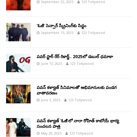
September 22, 2025
123 Tollywood
‘ఓజీ’ సెన్సార్ స్క్రీనింగ్‌కు సిద్ధం
September 15, 2025
123 Tollywood
పవర్ స్టార్ రేర్ రికార్డ్.. 2025లో డబుల్ ధమాకా
June 13, 2025
123 Tollywood
పవన్ కళ్యాణ్ సినిమాలతో అభిమానులకు పండగ
వాతావరణం
June 3, 2025
123 Tollywood
పవన్ కళ్యాణ్ ‘ఓజీ’లో నారా రోహిత్ కాబోయే భార్య
సంచలన పాత్ర
May 29, 2025
123 Tollywood