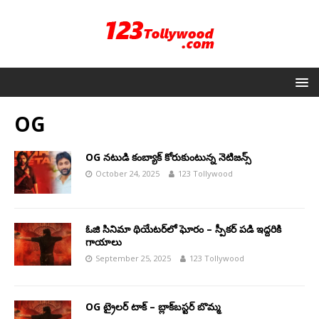
OG
OG నటుడి కంబ్యాక్ కోరుకుంటున్న నెటిజన్స్
October 24, 2025
123 Tollywood
ఓజి సినిమా థియేటర్‌లో ఘోరం – స్పీకర్ పడి ఇద్దరికి
గాయాలు
September 25, 2025
123 Tollywood
OG ట్రైలర్ టాక్ – బ్లాక్‌బస్టర్ బొమ్మ