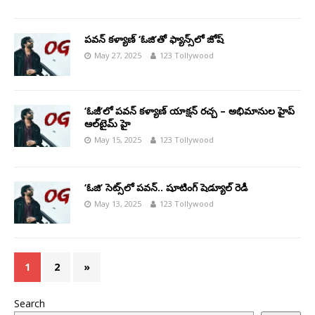
పవన్ కళ్యాణ్ ‘ఓజి’తో ఫ్యాన్స్‌లో జోష్
May 27, 2025
123 Tollywood
‘ఓజీ’లో పవన్ కళ్యాణ్ యాక్షన్ రచ్చ – అభిమానుల హైప్
ఆల్‌టైమ్ హై
May 15, 2025
123 Tollywood
‘ఓజి’ సెట్స్‌లో పవన్.. షూటింగ్ షెడ్యూల్ రెడీ
May 13, 2025
123 Tollywood
1
2
»
Search