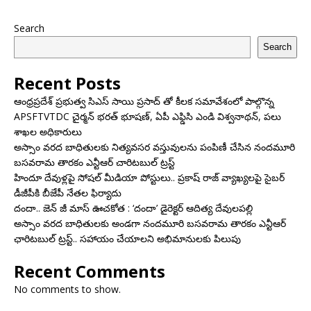
Search
Search
Recent Posts
ఆంధ్రప్రదేశ్ ప్రభుత్వ సిఎస్ సాయి ప్రసాద్ తో కీలక సమావేశంలో పాల్గొన్న
APSFTVTDC చైర్మన్ భరత్ భూషణ్, ఏపీ ఎఫ్డిసి ఎండి విశ్వనాథన్, పలు
శాఖల అధికారులు
అస్సాం వరద బాధితులకు నిత్యవసర వస్తువులను పంపిణీ చేసిన నందమూరి
బసవరామ తారకం ఎన్టీఆర్ చారిటబుల్ ట్రస్ట్
హిందూ దేవుళ్లపై సోషల్ మీడియా పోస్టులు.. ప్రకాష్ రాజ్ వ్యాఖ్యలపై సైబర్
డీజీపీకి బీజేపీ నేతల ఫిర్యాదు
దందా.. జెన్ జీ మాస్ ఊచకోత : ‘దందా’ డైరెక్ట‌ర్ ఆదిత్య దేవులపల్లి
అస్సాం వరద బాధితులకు అండగా నందమూరి బసవరామ తారకం ఎన్టీఆర్
ఛారిటబుల్ ట్రస్ట్.. సహాయం చేయాలని అభిమానులకు పిలుపు
Recent Comments
No comments to show.