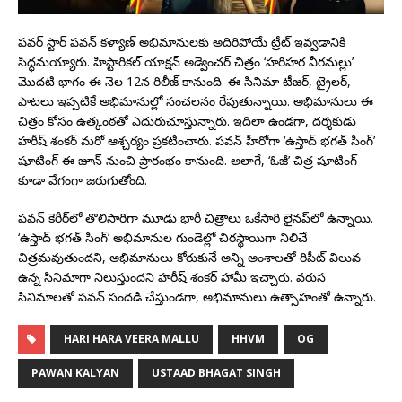
పవర్ స్టార్ పవన్ కళ్యాణ్ అభిమానులకు అదిరిపోయే ట్రీట్ ఇవ్వడానికి
సిద్ధమయ్యారు. హిస్టారికల్ యాక్షన్ అడ్వెంచర్ చిత్రం ‘హరిహర వీరమల్లు’
మొదటి భాగం ఈ నెల 12న రిలీజ్ కానుంది. ఈ సినిమా టీజర్, ట్రైలర్,
పాటలు ఇప్పటికే అభిమానుల్లో సంచలనం రేపుతున్నాయి. అభిమానులు ఈ
చిత్రం కోసం ఉత్కంఠతో ఎదురుచూస్తున్నారు. ఇదిలా ఉండగా, దర్శకుడు
హరీష్ శంకర్ మరో ఆశ్చర్యం ప్రకటించారు. పవన్ హీరోగా ‘ఉస్తాద్ భగత్ సింగ్’
షూటింగ్ ఈ జూన్ నుంచి ప్రారంభం కానుంది. అలాగే, ‘ఓజీ’ చిత్ర షూటింగ్
కూడా వేగంగా జరుగుతోంది.
పవన్ కెరీర్‌లో తొలిసారిగా మూడు భారీ చిత్రాలు ఒకేసారి లైనప్‌లో ఉన్నాయి.
‘ఉస్తాద్ భగత్ సింగ్’ అభిమానుల గుండెల్లో చిరస్థాయిగా నిలిచే
చిత్రమవుతుందని, అభిమానులు కోరుకునే అన్ని అంశాలతో రిపీట్ విలువ
ఉన్న సినిమాగా నిలుస్తుందని హరీష్ శంకర్ హామీ ఇచ్చారు. వరుస
సినిమాలతో పవన్ సందడి చేస్తుండగా, అభిమానులు ఉత్సాహంతో ఉన్నారు.
HARI HARA VEERA MALLU
HHVM
OG
PAWAN KALYAN
USTAAD BHAGAT SINGH