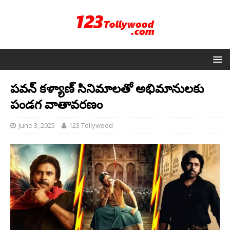
పవన్ కళ్యాణ్ సినిమాలతో అభిమానులకు
పండగ వాతావరణం
June 3, 2025
123 Tollywood