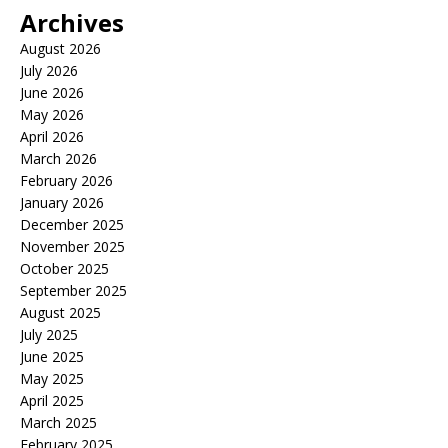
Archives
August 2026
July 2026
June 2026
May 2026
April 2026
March 2026
February 2026
January 2026
December 2025
November 2025
October 2025
September 2025
August 2025
July 2025
June 2025
May 2025
April 2025
March 2025
February 2025