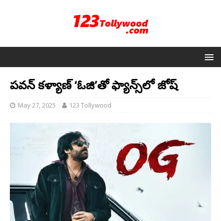
పవన్ కళ్యాణ్ ‘ఓజి’తో ఫ్యాన్స్‌లో జోష్
May 27, 2025
123 Tollywood