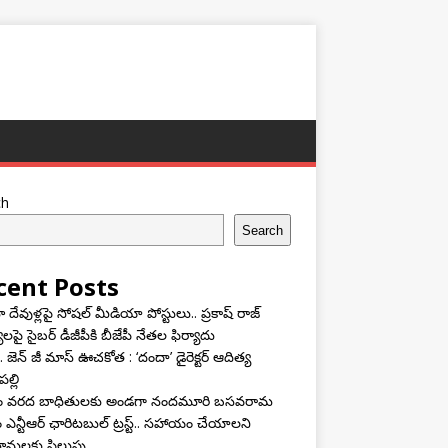
ch
Search
cent Posts
దేవుళ్లపై సోషల్ మీడియా పోస్టులు.. ప్రకాష్ రాజ్
యలపై సైబర్ డీజీపీకి బీజేపీ నేతల ఫిర్యాదు
 జెన్ జీ మాస్ ఊచకోత : ‘దందా’ డైరెక్ట‌ర్ ఆదిత్య
ల్లి
ాం వరద బాధితులకు అండగా నందమూరి బసవరామ
 ఎన్టీఆర్ ఛారిటబుల్ ట్రస్ట్.. సహాయం చేయాలని
ానులకు పిలుపు