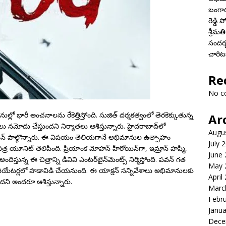
బంగారం
రెడ్డి
శ్రీ
సందర్
చారిటబ
Re
No c
ానుల్లో భారీ అంచనాలను రేకెత్తిస్తోంది. సుజిత్ దర్శకత్వంలో తెరకెక్కుతున్న
Ar
్డులు నమోదు చేస్తుందని నిర్మాతలు ఆశిస్తున్నారు. హైదరాబాద్‌లో
Augu
 పవన్ పాల్గొన్నారు. ఈ విషయం తెలియగానే అభిమానుల ఉత్సాహం
July 
్లు చిత్ర యూనిట్ తెలిపింది. ప్రియాంక మోహన్ హీరోయిన్‌గా, ఇమ్రాన్ హష్మి,
June
అందిస్తున్న ఈ చిత్రాన్ని డివివి ఎంటర్‌టైన్‌మెంట్స్ నిర్మిస్తోంది. పవన్ గత
May 
 థియేటర్లలో హడావిడి చేయనుంది. ఈ యాక్షన్ సన్నివేశాలు అభిమానులకు
April
తుందని అందరూ ఆశిస్తున్నారు.
Marc
Febr
Janua
Dece