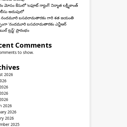
 మోసం కేసులో ‘లఫూట్ గ్యాంగ్’ నిర్మాత లక్ష్మీకాంత్
 పోలీసు అదుపులో
మతి నందమూరి బసవరామతారకం గారి శత జయంతి
భంగా ‘నందమూరి బసవరామతారకం ఎన్టీఆర్
ుల్ ట్రస్ట్’ ప్రారంభం
cent Comments
omments to show.
chives
st 2026
2026
 2026
2026
 2026
h 2026
uary 2026
ry 2026
mber 2025