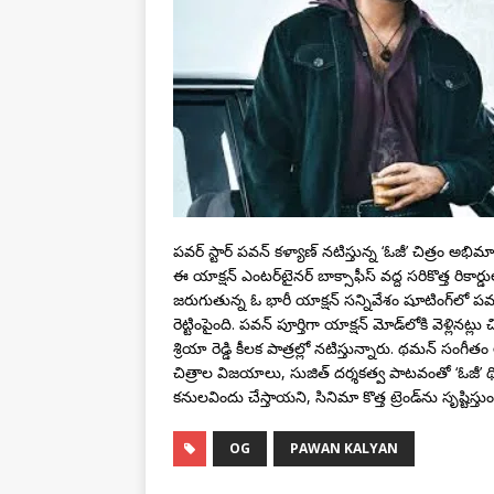
పవర్ స్టార్ పవన్ కళ్యాణ్ నటిస్తున్న ‘ఓజీ’ చిత్రం అభిమ
ఈ యాక్షన్ ఎంటర్‌టైనర్ బాక్సాఫీస్ వద్ద సరికొత్త రికార
జరుగుతున్న ఓ భారీ యాక్షన్ సన్నివేశం షూటింగ్‌లో
రెట్టింపైంది. పవన్ పూర్తిగా యాక్షన్ మోడ్‌లోకి వెళ్లినట
శ్రియా రెడ్డి కీలక పాత్రల్లో నటిస్తున్నారు. థమన్ సంగీతం 
చిత్రాల విజయాలు, సుజిత్ దర్శకత్వ పాటవంతో ‘ఓజీ’
కనులవిందు చేస్తాయని, సినిమా కొత్త ట్రెండ్‌ను సృష్టిస్
OG
PAWAN KALYAN