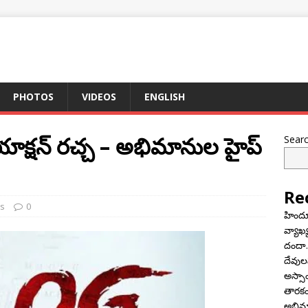
PHOTOS
VIDEOS
ENGLISH
యాక్షన్ రచ్చ – అభిమానుల హైప్
Sear
Re
s
0
హిందూ 
వ్యాఖ్
దందా..
దేవులప
అస్స
తారకం
అభిమ