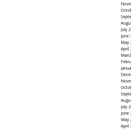
Nove
Octo
Sept
Augu
July 
June
May 
April
Marc
Febr
Janua
Dece
Nove
Octo
Sept
Augu
July 
June
May 
April