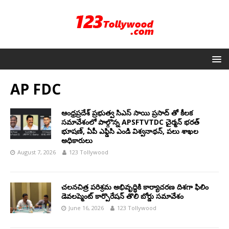
AP FDC
ఆంధ్రప్రదేశ్ ప్రభుత్వ సిఎస్ సాయి ప్రసాద్ తో కీలక
సమావేశంలో పాల్గొన్న APSFTVTDC చైర్మన్ భరత్
భూషణ్, ఏపీ ఎఫ్డిసి ఎండి విశ్వనాథన్, పలు శాఖల
అధికారులు
August 7, 2026
123 Tollywood
చలనచిత్ర పరిశ్రమ అభివృద్ధికి కార్యాచరణ దిశగా ఫిలిం
డెవలప్మెంట్ కార్పొరేషన్ తొలి బోర్డు సమావేశం
June 16, 2026
123 Tollywood