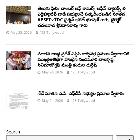
తెలుగు ఫిలిం చాంబర్ ఆఫ్ కామర్స్ ఆఫీస్ బ్యారర్స్ &
ఎగ్జిక్యూటివ్ బాడీ సభ్యులచే సత్కరించబడిన నూతన
APSFTvTDC చైర్మన్ భరత్ భూషణ్ గారు, డైరెక్టర్
చదలవాడ శ్రీనివాసరావు గారు
May 28, 2026
123 Tollywood
నూతన ఆంధ్ర ప్రదేశ్ ఎఫ్డిసి కార్యవర్గ ప్రమాణ స్వీకారానికి
ముఖ్యఅతిథిగా హాజరైన నందమూరి బాలకృష్ణ,
సినిమాటోగ్రఫీ మంత్రి కందుల దుర్గేష్
May 24, 2026
123 Tollywood
నేడే నూతన ఎ.పి. ఎఫ్‌డీసీ సభ్యుల ప్రమాణ స్వీకారం
May 24, 2026
123 Tollywood
Search