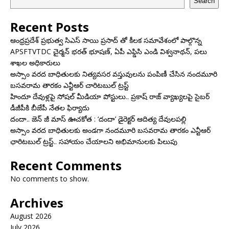
Search
Recent Posts
ఆంధ్రప్రదేశ్ ప్రభుత్వ సిఎస్ సాయి ప్రసాద్ తో కీలక సమావేశంలో పాల్గొన్న
APSFTVTDC చైర్మన్ భరత్ భూషణ్, ఏపీ ఎఫ్డిసి ఎండి విశ్వనాథన్, పలు
శాఖల అధికారులు
అస్సాం వరద బాధితులకు నిత్యవసర వస్తువులను పంపిణీ చేసిన నందమూరి
బసవరామ తారకం ఎన్టీఆర్ చారిటబుల్ ట్రస్ట్
హిందూ దేవుళ్లపై సోషల్ మీడియా పోస్టులు.. ప్రకాష్ రాజ్ వ్యాఖ్యలపై సైబర్
డీజీపీకి బీజేపీ నేతల ఫిర్యాదు
దందా.. జెన్ జీ మాస్ ఊచకోత : ‘దందా’ డైరెక్ట‌ర్ ఆదిత్య దేవులపల్లి
అస్సాం వరద బాధితులకు అండగా నందమూరి బసవరామ తారకం ఎన్టీఆర్
ఛారిటబుల్ ట్రస్ట్.. సహాయం చేయాలని అభిమానులకు పిలుపు
Recent Comments
No comments to show.
Archives
August 2026
July 2026