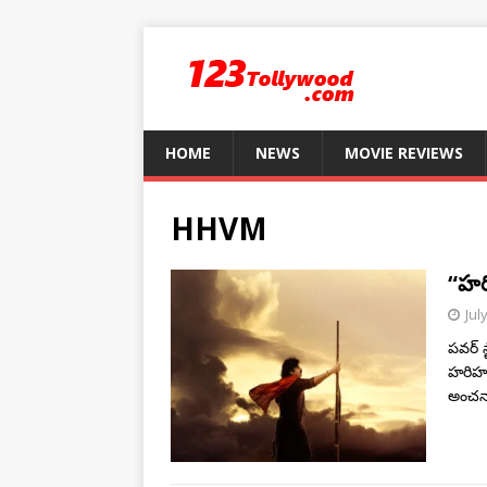
HOME
NEWS
MOVIE REVIEWS
HHVM
“హరి
Jul
పవర్ స
హరిహర
అంచనా