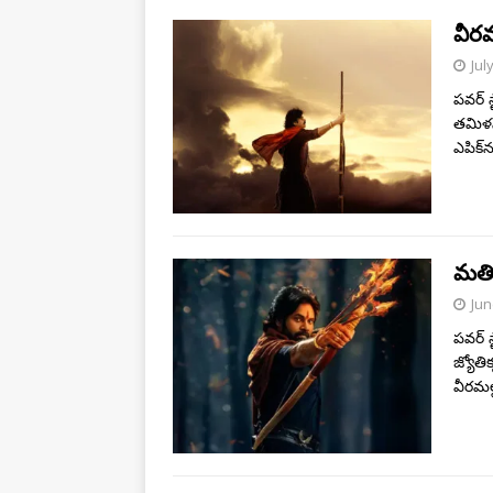
వీరమ
Jul
పవర్ స
తమిళనా
ఎపిక్‌న
మతి 
Jun
పవర్ స
జ్యోతి
వీరమల