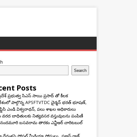
ch
Search
cent Posts
్రదేశ్ ప్రభుత్వ సిఎస్ సాయి ప్రసాద్ తో కీలక
శంలో పాల్గొన్న APSFTVTDC చైర్మన్ భరత్ భూషణ్,
ఫ్డిసి ఎండి విశ్వనాథన్, పలు శాఖల అధికారులు
ం వరద బాధితులకు నిత్యవసర వస్తువులను పంపిణీ
 నందమూరి బసవరామ తారకం ఎన్టీఆర్ చారిటబుల్
దేవుళ్లపై సోషల్ మీడియా పోస్టులు.. ప్రకాష్ రాజ్