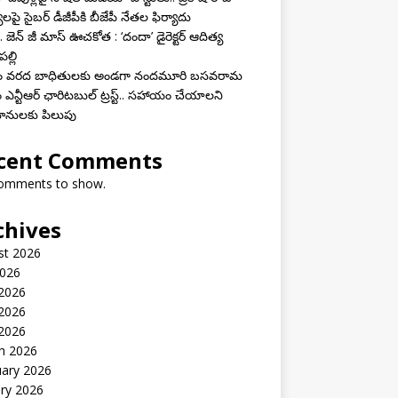
యలపై సైబర్ డీజీపీకి బీజేపీ నేతల ఫిర్యాదు
 జెన్ జీ మాస్ ఊచకోత : ‘దందా’ డైరెక్ట‌ర్ ఆదిత్య
ల్లి
ాం వరద బాధితులకు అండగా నందమూరి బసవరామ
 ఎన్టీఆర్ ఛారిటబుల్ ట్రస్ట్.. సహాయం చేయాలని
ానులకు పిలుపు
cent Comments
omments to show.
chives
st 2026
2026
 2026
2026
 2026
h 2026
uary 2026
ry 2026