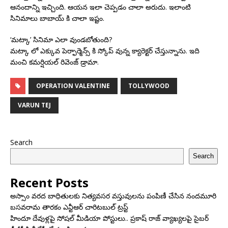
ఆనందాన్ని ఇచ్చింది. ఆయన ఇలా చెప్పడం చాలా అరుదు. ఇలాంటి
సినిమాలు బాబాయ్ కి చాలా ఇష్టం.
‘మట్కా’ సినిమా ఎలా వుండబోతుంది?
మట్కా లో ఎక్కువ పెర్ఫార్మెన్స్ కి స్కోప్ వున్న క్యారెక్టర్ చేస్తున్నాను. ఇది
మంచి కమర్షియల్ రివెంజ్ డ్రామా.
OPERATION VALENTINE
TOLLYWOOD
VARUN TEJ
Search
Search
Recent Posts
అస్సాం వరద బాధితులకు నిత్యవసర వస్తువులను పంపిణీ చేసిన నందమూరి
బసవరామ తారకం ఎన్టీఆర్ చారిటబుల్ ట్రస్ట్
హిందూ దేవుళ్లపై సోషల్ మీడియా పోస్టులు.. ప్రకాష్ రాజ్ వ్యాఖ్యలపై సైబర్