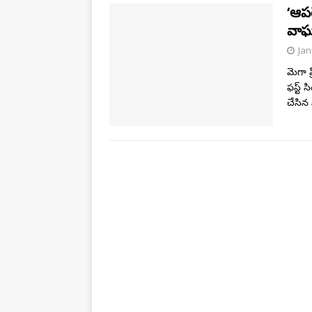
‘ఆపర
వాఘా
Jan
మెగా ప
ఫస్ట్
చేసిన 