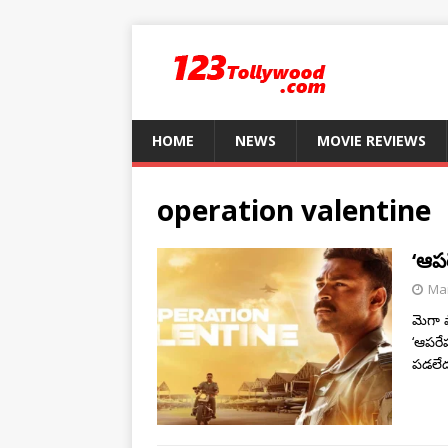
HOME
NEWS
MOVIE REVIEWS
operation valentine
‘ఆపర
Mar
మెగా 
‘ఆపరేష
పడలేదు