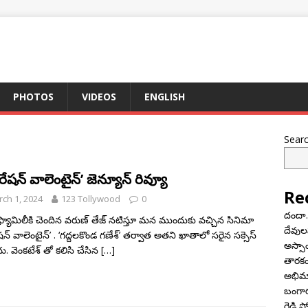
PHOTOS
VIDEOS
ENGLISH
Sear
ేషన్ వాలెంటైన్’ జెన్యూన్ రివ్యూ
Re
ch 1, 2024
123 Tollywood
0
దందా..
ఫ్యామిలీకి చెందిన వరుణ్ తేజ్ నటిస్తూ మన ముందుకు వచ్చిన సినిమా
దేవులప
న్ వాలెంటైన్’ . ‘గద్దలకొండ గణేశ్’ తర్వాత అతని ఖాతాలో సరైన సక్సెస్
అస్స
. వెంకటేశ్‌ తో కలిసి చేసిన
[…]
తారకం
అభిమ
బంగారం
రెడ్డి