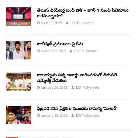
తెలుగు థియేటర్ల బంద్ షాక్ – జూన్ 1 నుంచి సినిమాలు
ఆగనున్నాయా?
May 19, 2025
123 Tollywood
టాలీవుడ్ ప్రముఖుల పై కేసు
March 20, 2025
123 Tollywood
బాల‌య్య‌ను పద్మ అవార్డు వారించడంతో తిరుప‌తి
ఎమ్మెల్యే వేడుకలు
January 29, 2025
123 Tollywood
ఫిబ్రవరి 22న ప్రేక్షకుల ముందకు రానున్న ‘షూటర్’
January 18, 2025
123 Tollywood