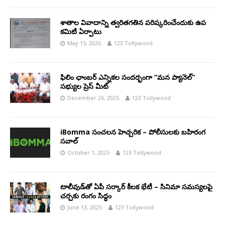
శాతాల వివాదాన్ని త్వరితగతిన పరిష్కరించేందుకు ఉప
కమిటీ ఏర్పాటు
May 15, 2026
123 Tollywood
ఫిలిం ఛాంబర్ ఎన్నికల సందర్భంగా “మన ప్యానెల్”
సభ్యుల ప్రెస్ మీట్
December 26, 2025
123 Tollywood
iBomma సంచలన హెచ్చరిక – పోలీసులకు బహిరంగ
సవాల్
October 1, 2025
123 Tollywood
టాలీవుడ్‌తో ఏపీ సర్కార్ కీలక భేటీ – సినిమా సమస్యలపై
చర్చకు రంగం సిద్ధం
June 13, 2025
123 Tollywood