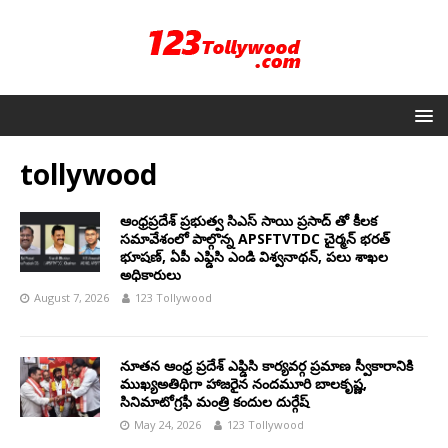
tollywood
ఆంధ్రప్రదేశ్ ప్రభుత్వ సిఎస్ సాయి ప్రసాద్ తో కీలక
సమావేశంలో పాల్గొన్న APSFTVTDC చైర్మన్ భరత్
భూషణ్, ఏపీ ఎఫ్డిసి ఎండి విశ్వనాథన్, పలు శాఖల
అధికారులు
August 7, 2026
123 Tollywood
నూతన ఆంధ్ర ప్రదేశ్ ఎఫ్డిసి కార్యవర్గ ప్రమాణ స్వీకారానికి
ముఖ్యఅతిథిగా హాజరైన నందమూరి బాలకృష్ణ,
సినిమాటోగ్రఫీ మంత్రి కందుల దుర్గేష్
May 24, 2026
123 Tollywood