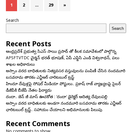
1
2
…
29
»
Search
Search
Recent Posts
ఆంధ్రప్రదేశ్ ప్రభుత్వ సిఎస్ సాయి ప్రసాద్ తో కీలక సమావేశంలో పాల్గొన్న
APSFTVTDC చైర్మన్ భరత్ భూషణ్, ఏపీ ఎఫ్డిసి ఎండి విశ్వనాథన్, పలు
శాఖల అధికారులు
అస్సాం వరద బాధితులకు నిత్యవసర వస్తువులను పంపిణీ చేసిన నందమూరి
బసవరామ తారకం ఎన్టీఆర్ చారిటబుల్ ట్రస్ట్
హిందూ దేవుళ్లపై సోషల్ మీడియా పోస్టులు.. ప్రకాష్ రాజ్ వ్యాఖ్యలపై సైబర్
డీజీపీకి బీజేపీ నేతల ఫిర్యాదు
దందా.. జెన్ జీ మాస్ ఊచకోత : ‘దందా’ డైరెక్ట‌ర్ ఆదిత్య దేవులపల్లి
అస్సాం వరద బాధితులకు అండగా నందమూరి బసవరామ తారకం ఎన్టీఆర్
ఛారిటబుల్ ట్రస్ట్.. సహాయం చేయాలని అభిమానులకు పిలుపు
Recent Comments
No comments to show.