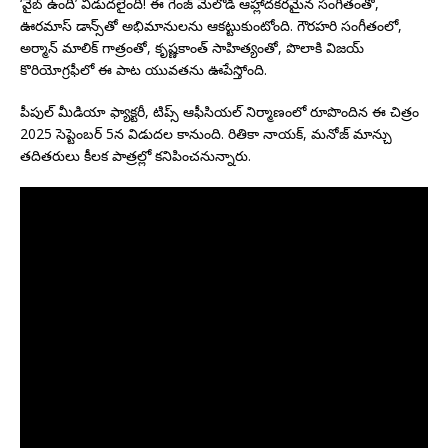
‘వైబ్ ఉంది’ విడుదలైంది! ఈ గెంజ్ మెలోడీ ఆహ్లాదకరమైన సంగీతంతో,
ఊరమాస్ డాన్స్‌తో అభిమానులను ఆకట్టుకుంటోంది. గౌరహరి సంగీతంలో,
అర్మాన్ మాలిక్ గాత్రంతో, కృష్ణకాంత్ సాహిత్యంతో, పొలాకి విజయ్
కొరియోగ్రఫీలో ఈ పాట యువతను ఊపేస్తోంది.
పీపుల్ మీడియా ఫ్యాక్టరీ, టిప్స్ ఆఫీసియల్ నిర్మాణంలో రూపొందిన ఈ చిత్రం
2025 సెప్టెంబర్ 5న విడుదల కానుంది. రితికా నాయక్, మనోజ్ మాన్చు
తదితరులు కీలక పాత్రల్లో కనిపించనున్నారు.