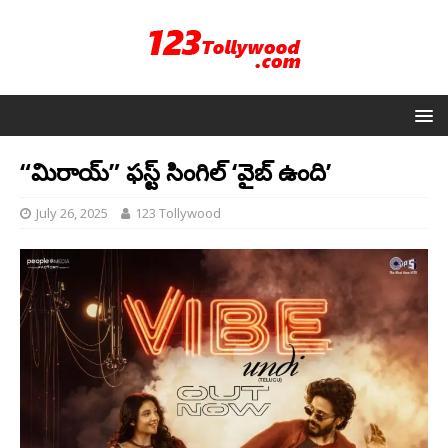
“మిరాయ్” ఫస్ట్ సింగిల్ ‘వైబ్ ఉంది’
July 26, 2025
123 Tollywood