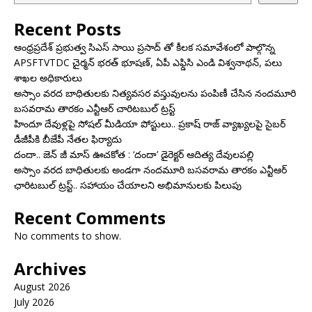
Recent Posts
ఆంధ్రప్రదేశ్ ప్రభుత్వ సిఎస్ సాయి ప్రసాద్ తో కీలక సమావేశంలో పాల్గొన్న
APSFTVTDC చైర్మన్ భరత్ భూషణ్, ఏపీ ఎఫ్డిసి ఎండి విశ్వనాథన్, పలు
శాఖల అధికారులు
అస్సాం వరద బాధితులకు నిత్యవసర వస్తువులను పంపిణీ చేసిన నందమూరి
బసవరామ తారకం ఎన్టీఆర్ చారిటబుల్ ట్రస్ట్
హిందూ దేవుళ్లపై సోషల్ మీడియా పోస్టులు.. ప్రకాష్ రాజ్ వ్యాఖ్యలపై సైబర్
డీజీపీకి బీజేపీ నేతల ఫిర్యాదు
దందా.. జెన్ జీ మాస్ ఊచకోత : ‘దందా’ డైరెక్ట‌ర్ ఆదిత్య దేవులపల్లి
అస్సాం వరద బాధితులకు అండగా నందమూరి బసవరామ తారకం ఎన్టీఆర్
ఛారిటబుల్ ట్రస్ట్.. సహాయం చేయాలని అభిమానులకు పిలుపు
Recent Comments
No comments to show.
Archives
August 2026
July 2026