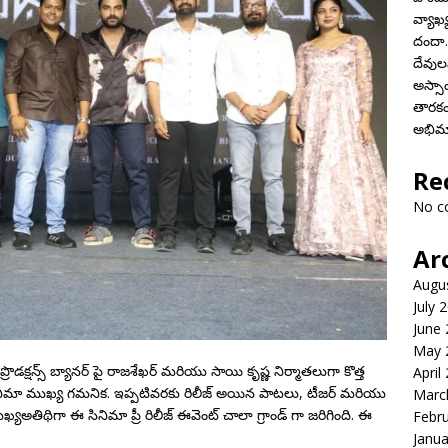
వ్యాఖ్
దందా..
దేవులప
అస్స
తారకం
అభిమ
Re
No c
Ar
Augu
July 
June
May 
ప్రొడక్షన్స్ బ్యానర్ పై రాజశేఖర్ మరియు సాయి కృష్ణ నిర్మాతలుగా కొత్త
April
న సినిమా ముఖ్య గమనిక. ఇప్పటివరకు రిలీజ్ అయిన పాటలు, టీజర్ మరియు
Marc
ముఖ్యఅతిథిగా ఈ సినిమా ప్రీ రిలీజ్ ఈవెంట్ చాలా గ్రాండ్ గా జరిగింది. ఈ
Febr
Janua