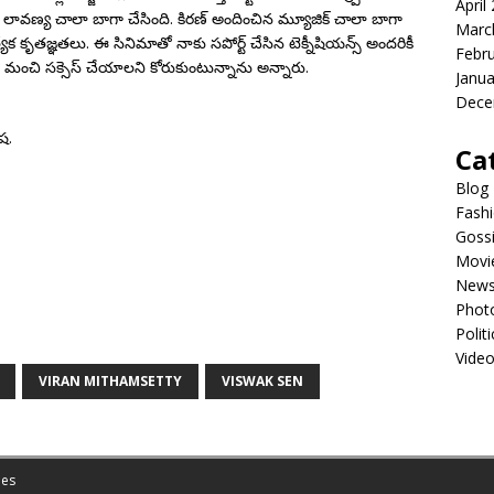
April
యిన్ లావణ్య చాలా బాగా చేసింది. కిరణ్ అందించిన మ్యూజిక్ చాలా బాగా
Marc
త్యేక కృతజ్ఞతలు. ఈ సినిమాతో నాకు సపోర్ట్ చేసిన టెక్నీషియన్స్ అందరికీ
Febr
ని మంచి సక్సెస్ చేయాలని కోరుకుంటున్నాను అన్నారు.
Janua
Dece
ష.
Ca
Blog
Fash
Goss
Movi
New
Phot
Politi
Vide
VIRAN MITHAMSETTY
VISWAK SEN
es