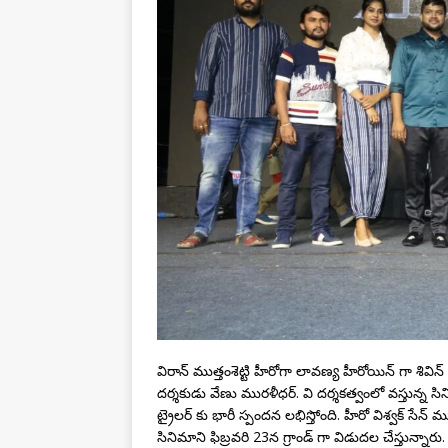
విరాన్ ముత్తంశెట్టి హీరోగా లావణ్య హీరోయిన్ గా శివిన్ 
దర్శకుడు వేణు మురళీధర్. వి దర్శకత్వంలో వస్తున్
ట్రైలర్ కు భారీ స్పందన లభిస్తోంది. హీరో విశ్వక్ సేన్ 
సినిమాని ఫిబ్రవరి 23న గ్రాండ్ గా విడుదల చేస్తున్నారు.