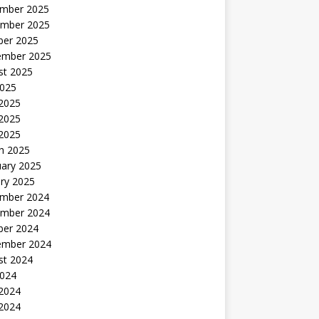
mber 2025
mber 2025
ber 2025
ember 2025
st 2025
2025
 2025
2025
 2025
h 2025
uary 2025
ry 2025
mber 2024
mber 2024
ber 2024
ember 2024
st 2024
2024
 2024
2024