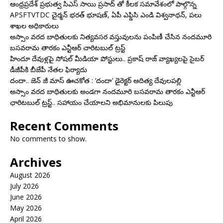
ఆంధ్రప్రదేశ్ ప్రభుత్వ సిఎస్ సాయి ప్రసాద్ తో కీలక సమావేశంలో పాల్గొన్న
APSFTVTDC చైర్మన్ భరత్ భూషణ్, ఏపీ ఎఫ్డిసి ఎండి విశ్వనాథన్, పలు
శాఖల అధికారులు
అస్సాం వరద బాధితులకు నిత్యవసర వస్తువులను పంపిణీ చేసిన నందమూరి
బసవరామ తారకం ఎన్టీఆర్ చారిటబుల్ ట్రస్ట్
హిందూ దేవుళ్లపై సోషల్ మీడియా పోస్టులు.. ప్రకాష్ రాజ్ వ్యాఖ్యలపై సైబర్
డీజీపీకి బీజేపీ నేతల ఫిర్యాదు
దందా.. జెన్ జీ మాస్ ఊచకోత : ‘దందా’ డైరెక్ట‌ర్ ఆదిత్య దేవులపల్లి
అస్సాం వరద బాధితులకు అండగా నందమూరి బసవరామ తారకం ఎన్టీఆర్
ఛారిటబుల్ ట్రస్ట్.. సహాయం చేయాలని అభిమానులకు పిలుపు
Recent Comments
No comments to show.
Archives
August 2026
July 2026
June 2026
May 2026
April 2026