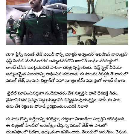
మెగా ప్రిన్స్ వరుణ్ తేజ్ ఎయిర్ ఫోర్స్ యాక్షన్ అడ్వెంచర్ ‘ఆపరేషన్ వాలెంటైన్’
ఫస్ట్ సింగిల్ ‘వందేమాతరం’ అమృతసర్‌లోని ఐకానిక్ వాఘా సరిహద్దులో
లాంచ్ చేసిన మొట్టమొదటి పాటగా చరిత్ర సృష్టించింది. ఫస్ట్ స్ట్రైక్ వీడియో
అద్భుతమైన విజయాన్ని సాధించిన తరువాత, ఈ పాటను రిపబ్లిక్ డే వారంలో
వరుణ్ తేజ్, మానుషి చిల్లార్‌తో సహా మొత్తం టీమ్ సమక్షంలో లాంచ్ చేశారు
టైటిల్ సూచించినట్లుగా వందేమాతరం దేశ స్ఫూర్తిని చాటే దేశభక్తి గీతం.
వైమానిక దళ సైన్యం పెద్ద యుద్ధానికి సన్నద్ధమవుతున్నట్లు చూపే ఈ పాట
తమ దేశ రక్షణకు పోరాడే ధైర్యవంతులందరికీ నివాళి.
ఈ పాట గొప్ప ఉత్తేజాన్ని కలిగిస్తూ, గర్వంగా నిలబడేలా స్ఫూర్తిని కలిగిస్తుంది.
ఈ చిత్రంతో హిందీలో అరంగేట్రం చేస్తున్న వరుణ్ తేజ్ ఈ పాటలో
యూనిఫాంలో ఫిట్‌గా, అద్భుతంగా కనిపించారు. తెలుగులో అరంగేట్రం చేస్తున్న