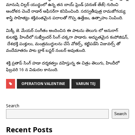
మానుషి చిల్లర్ యుద్ధంలో ఉన్న తన బాయ్ ఫ్రెండ్ (వరుణ్ తేజ్) గురించి
ఆందోళన చెందే రాడార్ ఆఫీసర్‌గా కనిపించింది. సరస్వతీపుత్ర రామజోగయ్య
శాస్త్రి సాహిత్యం శక్తివంతమైన పదాలతో గొప్ప ఉత్తేజం, ఉత్సాహం నింపింది.
మిక్కీ జె. మేయర్ సంగీతం అందించిన ఈ పాటను తెలుగు లో అనురాగ్
కులకర్ణి, హిందీలో సుఖ్వీందర్ సింగ్ చక్కగా పాడారు. అద్భుతమైన కంపోజిషన్,
దేశభక్తి పంక్తులు, మంత్రముగ్ధులను చేసే వోకల్స్, కట్టిపడేసి విజువల్స్ తో
వందేమాతరం పాట బ్లాక్ బస్టర్ నంబర్ అవుతుంది.
శక్తి ప్రతాప్ సింగ్ హడా దర్శకత్వం వహిస్తున్న ఈ చిత్రం తెలుగు, హిందీలో
ఫిబ్రవరి 16 న విడుదల కానుంది.
OPERATION VALENTINE
VARUN TEJ
Search
Search
Recent Posts