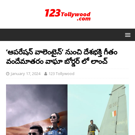
‘ఆపరేషన్ వాలెంటైన్’ నుంచి దేశభక్తి గీతం
వందేమాతరం వాఘా బోర్డర్ లో లాంచ్
January 17, 2024
123 Tollywood