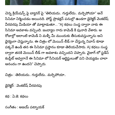
చెన్న క్రియేషన్స్ పై బ్యానర్ పై “తెలియదు.. గుర్తులేదు.. మర్చిపోయా” అనే
సినిమా నిర్మించడం అయినది. పోస్ట్ ప్రొడక్షన్ పనుల్లొ ఉండగా డైరెక్టర్ వెంకటేష్
వీరవరపు మీడియా తో మాట్లాడుతూ… “AJ కథలు సంస్థ ద్వారా నాకు ఈ
సినిమా అవకాశం వచ్చింది. జంద్యాల గారు కామెడీ కి పునాది వేశారు. ఆ
రోజుల్లో అలాంటి కామెడీ ని మళ్ళీ మీ ముందుకు తీసుకువస్తున్నాను అని
ధైర్యంగా చెప్తున్నాను. ఈ చిత్రం లో మెయిన్ లీడ్ గా చేస్తున్న నివాస్ కూడా
పక్కనే ఉండి తన ఈ సినిమా ప్రస్థానం కూడా తెలియచేసారు. AJ కధలు సంస్థ
ద్వారా తనకి మెయిన్ లీడ్ గా అవకాశం వచ్చిందని చెప్పారు. వైజాగ్ లో స్టడీస్
కంప్లీట్ అవ్వగానే ఈ సినిమా లో సీనియర్ ఆర్టిస్టులుతో పని చెయ్యడం చాలా
ఆనందం గా ఉందని” చెప్పారు.
చిత్రం : తెలియదు.. గుర్తులేదు.. మర్చిపోయా..
డైరెక్టర్ : వెంకటేష్ వీరవరపు
కథ : ఏ.జె. కథలు
సంగీతం : అజయ్ పట్నాయక్