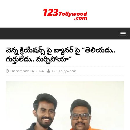
చెన్న క్రియేషన్స్ పై బ్యానర్ పై “తెలియదు..
గుర్తులేదు.. మర్చిపోయా”
December 14, 2024
123 Tollywood