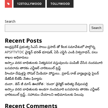
123TOLLYWOOD
TOLLYWOOD
Search
Search
Recent Posts
ఆంధ్రప్రదేశ్ ప్రభుత్వ సిఎస్ సాయి ప్రసాద్ తో కీలక సమావేశంలో పాల్గొన్న
APSFTVTDC చైర్మన్ భరత్ భూషణ్, ఏపీ ఎఫ్డిసి ఎండి విశ్వనాథన్, పలు
శాఖల అధికారులు
అస్సాం వరద బాధితులకు నిత్యవసర వస్తువులను పంపిణీ చేసిన నందమూరి
బసవరామ తారకం ఎన్టీఆర్ చారిటబుల్ ట్రస్ట్
హిందూ దేవుళ్లపై సోషల్ మీడియా పోస్టులు.. ప్రకాష్ రాజ్ వ్యాఖ్యలపై సైబర్
డీజీపీకి బీజేపీ నేతల ఫిర్యాదు
దందా.. జెన్ జీ మాస్ ఊచకోత : ‘దందా’ డైరెక్ట‌ర్ ఆదిత్య దేవులపల్లి
అస్సాం వరద బాధితులకు అండగా నందమూరి బసవరామ తారకం ఎన్టీఆర్
ఛారిటబుల్ ట్రస్ట్.. సహాయం చేయాలని అభిమానులకు పిలుపు
Recent Comments