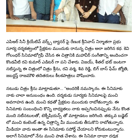
ఎపిఆర్ సినీ క్రియేటివ్ వర్క్స్ బ్యానర్ పై రేణుక శ్రీనివాస్ నిర్మాతగా ప్రభు
సూర్య దర్శకత్వంలో ప్రేక్షకుల ముందుకు రానున్న చిత్రం అలా జరిగిన కథ. కెవి
గోలంధర్ సినిమాటోగ్రఫీ చేసిన ఈ చిత్రానికి మహావీర్ సంగీతాన్ని అందించగా
కొండవీటి రవి కుమార్ ఎడిటర్ గా పని చేశారు. విజయ్, శీతల్ భట్ జంటగా
నటిస్తున్న ఈ చిత్రంలో చిత్రం శ్రీను, రవి వర్మ, శివ రెడ్డి, బిగ్ బాస్ ఫేమ్ జ్యోతి,
జబర్దస్త్ రాజమౌళి తదితరులు కీలకపాత్రలు పోషించారు.
నటుడు చిత్రం శ్రీను మాట్లాడుతూ… “అందరికీ నమస్కారం. ఈ సినిమాకు
నాకు చాలా అనుబంధం ఉంది. దర్శకుడు సూర్యకు సినిమాలపై మంచి
అవగాహన ఉంది. మంచి కథతో ప్రేక్షకుల ముందుకు రాబోతున్నారు. ఈ
సినిమాకు సంబంధించి కొన్ని బాధ్యతలు నాకు అప్పగించినప్పుడు నేను కొంత
మంది నటీనటులతో, టెక్నీషియన్స్ తో మాట్లాడటం జరిగింది. తక్కువ బడ్జెట్
లో మంచి కంటెంట్ ఉన్న చిత్రాన్ని మీ ముందుకు తీసుకొని రాబోతున్నారు.
మీడియా వారు అంతా ఈ సినిమాకు సపోర్ట్ చేయాలని కోరుకుంటున్నాను.
అలాగే సినిమాలో నేను మంచి పాత్ర చేశాను. ఈ సినిమా ద్వారా దర్శక