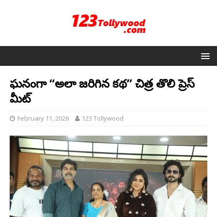
ఘనంగా “అలా జరిగిన కథ” చిత్ర తొలి ప్రెస్
మీట్
February 11, 2026
123 Tollywood