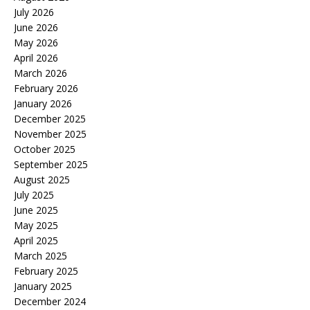
July 2026
June 2026
May 2026
April 2026
March 2026
February 2026
January 2026
December 2025
November 2025
October 2025
September 2025
August 2025
July 2025
June 2025
May 2025
April 2025
March 2025
February 2025
January 2025
December 2024