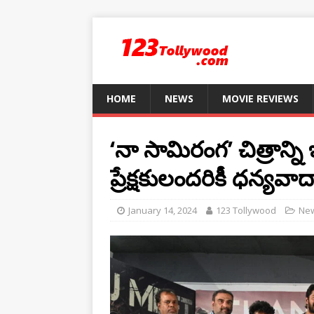
HOME
NEWS
MOVIE REVIEWS
‘నా సామిరంగ’ చిత్రాన్ని
ప్రేక్షకులందరికీ ధన్యవా
January 14, 2024
123 Tollywood
Ne