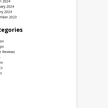
h 2024
uary 2024
ry 2024
mber 2023
tegories
ion
ips
e Reviews
s
os
cs
os