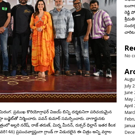
బంగారం
రెడ్డి
శ్రీ
సందర్
చారిటబ
Re
No c
Ar
Augu
July 
June
May 
April
 సామిరంగ’. ప్రముఖ కొరియోగ్రాఫర్ విజయ్ బిన్ని దర్శకునిగా పరిచయమైన
Marc
్టూరి హై బడ్జెట్‌తో నిర్మించారు. పవన్ కుమార్ సమర్పించారు. నాగార్జునకు
Febr
ో అల్లరి నరేష్, రాజ్ తరుణ్, మిర్న మీనన్, రుక్సర్ ధిల్లాన్ ఇతర కీలక
Janua
ి14న) ప్రపంచవ్యాప్తంగా గ్రాండ్ గా విడుదలైన ఈ చిత్రం అన్ని వర్గాల
Dece