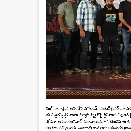
కింగ్ నాగార్జున అక్కినేని హోల్సమ్ ఎంటర్‌టైనర్ ‘నా
ఈ చిత్రాన్ని శ్రీనివాసా సిల్వర్ స్క్రీన్‌పై శ్రీనివాస చిట
జోడిగా అషికా రంగనాథ్ కథానాయికగా నటించిన ఈ చిత్రంల
పాత్రలు పోషించారు. సంక్రాంతి కానుకగా ఆదివారం (జనవర