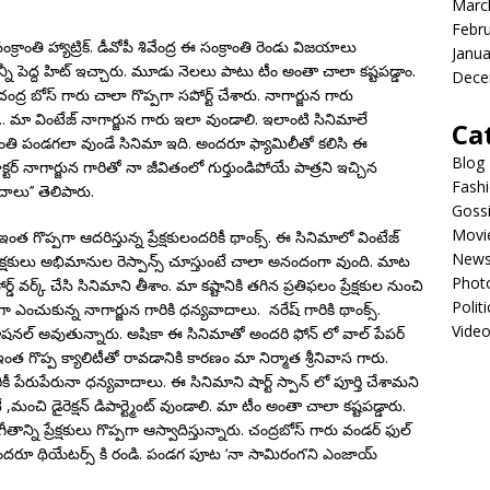
Marc
Febr
క్రాంతి హ్యాట్రిక్. డీవోపీ శివేంద్ర ఈ సంక్రాంతి రెండు విజయాలు
Janua
నీ పెద్ద హిట్ ఇచ్చారు. మూడు నెలలు పాటు టీం అంతా చాలా కష్టపడ్డాం.
Dece
ంద్ర బోస్ గారు చాలా గొప్పగా సపోర్ట్ చేశారు. నాగార్జున గారు
.. మా వింటేజ్ నాగార్జున గారు ఇలా వుండాలి. ఇలాంటి సినిమాలే
Ca
్రాంతి పండగలా వుండే సినిమా ఇది. అందరూ ఫ్యామిలీతో కలిసి ఈ
Blog
టర్ నాగార్జున గారితో నా జీవితంలో గుర్తుండిపోయే పాత్రని ఇచ్చిన
Fash
ాదాలు’’ తెలిపారు.
Goss
Movi
 గొప్పగా ఆదరిస్తున్న ప్రేక్షకులందరికీ థాంక్స్. ఈ సినిమాలో వింటేజ్
New
ప్రేక్షకులు అభిమానుల రెస్పాన్స్ చూస్తుంటే చాలా అనందంగా వుంది. మాట
Phot
 వర్క్ చేసి సినిమాని తీశాం. మా కష్టానికి తగిన ప్రతిఫలం ప్రేక్షకుల నుంచి
Politi
 ఎంచుకున్న నాగార్జున గారికి ధన్యవాదాలు. నరేష్ గారికి థాంక్స్.
Vide
మోషనల్ అవుతున్నారు. అషికా ఈ సినిమాతో అందరి ఫోన్ లో వాల్ పేపర్
 గొప్ప క్యాలిటీతో రావడానికి కారణం మా నిర్మాత శ్రీనివాస గారు.
 పేరుపేరునా ధన్యవాదాలు. ఈ సినిమాని షార్ట్ స్పాన్ లో పూర్తి చేశామని
ి డైరెక్షన్ డిపార్ట్మెంట్ వుండాలి. మా టీం అంతా చాలా కష్టపడ్డారు.
ని ప్రేక్షకులు గొప్పగా ఆస్వాదిస్తున్నారు. చంద్రబోస్ గారు వండర్ ఫుల్
. అందరూ థియేటర్స్ కి రండి. పండగ పూట ‘నా సామిరంగ’ని ఎంజాయ్