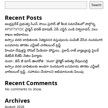
Search
Recent Posts
ఆంధ్రప్రదేశ్ ప్రభుత్వ సిఎస్ సాయి ప్రసాద్ తో కీలక సమావేశంలో పాల్గొన్న
APSFTVTDC చైర్మన్ భరత్ భూషణ్, ఏపీ ఎఫ్డిసి ఎండి విశ్వనాథన్, పలు
శాఖల అధికారులు
అస్సాం వరద బాధితులకు నిత్యవసర వస్తువులను పంపిణీ చేసిన నందమూరి
బసవరామ తారకం ఎన్టీఆర్ చారిటబుల్ ట్రస్ట్
హిందూ దేవుళ్లపై సోషల్ మీడియా పోస్టులు.. ప్రకాష్ రాజ్ వ్యాఖ్యలపై సైబర్
డీజీపీకి బీజేపీ నేతల ఫిర్యాదు
దందా.. జెన్ జీ మాస్ ఊచకోత : ‘దందా’ డైరెక్ట‌ర్ ఆదిత్య దేవులపల్లి
అస్సాం వరద బాధితులకు అండగా నందమూరి బసవరామ తారకం ఎన్టీఆర్
ఛారిటబుల్ ట్రస్ట్.. సహాయం చేయాలని అభిమానులకు పిలుపు
Recent Comments
No comments to show.
Archives
August 2026