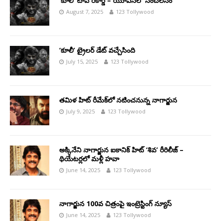
‘కూలీ’ టాప్ రికార్డ్ – యూఎస్‌లో సంచలనం
August 7, 2025
123 Tollywood
‘కూలీ’ ట్రైలర్ డేట్ వచ్చేసింది
July 15, 2025
123 Tollywood
తమిళ హిట్ రీమేక్‌లో నటించనున్న నాగార్జున
July 9, 2025
123 Tollywood
అక్కినేని నాగార్జున ఐకానిక్ హిట్ ‘శివ’ రీరిలీజ్ –
థియేటర్లలో మళ్లీ హవా
June 14, 2025
123 Tollywood
నాగార్జున 100వ చిత్రంపై ఇంట్రెస్టింగ్ న్యూస్
June 14, 2025
123 Tollywood