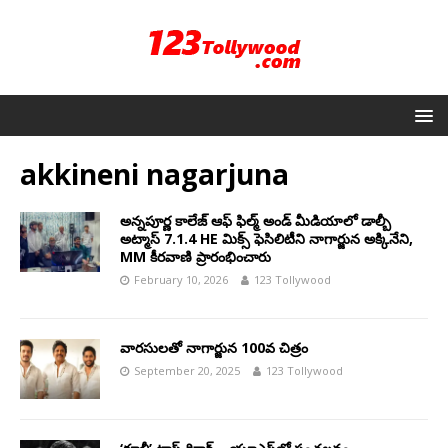
akkineni nagarjuna
అన్నపూర్ణ కాలేజ్ ఆఫ్ ఫిల్మ్ అండ్ మీడియాలో డాల్బీ
అట్మాస్ 7.1.4 HE మిక్స్ ఫెసిలిటీని నాగార్జున అక్కినేని,
MM కీరవాణి ప్రారంభించారు
February 10, 2026
123 Tollywood
వారసులతో నాగార్జున 100వ చిత్రం
September 20, 2025
123 Tollywood