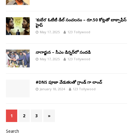
‘కుబేర’ ఓటీటీ డీల్ సంచలనం – రూ.50 కోట్లతో బాక్సాఫీస్
హైప్
May 17, 2025
123 Tollywood
నాగార్జున – సీఎం డిన్నర్‌లో సందడి
May 17, 2025
123 Tollywood
#DNS పూజా వేడుకలతో గ్రాండ్ గా లాంచ్
January 18, 2024
123 Tollywood
1
2
3
»
Search