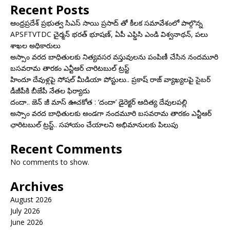
Recent Posts
ఆంధ్రప్రదేశ్ ప్రభుత్వ సిఎస్ సాయి ప్రసాద్ తో కీలక సమావేశంలో పాల్గొన్న
APSFTVTDC చైర్మన్ భరత్ భూషణ్, ఏపీ ఎఫ్డిసి ఎండి విశ్వనాథన్, పలు
శాఖల అధికారులు
అస్సాం వరద బాధితులకు నిత్యవసర వస్తువులను పంపిణీ చేసిన నందమూరి
బసవరామ తారకం ఎన్టీఆర్ చారిటబుల్ ట్రస్ట్
హిందూ దేవుళ్లపై సోషల్ మీడియా పోస్టులు.. ప్రకాష్ రాజ్ వ్యాఖ్యలపై సైబర్
డీజీపీకి బీజేపీ నేతల ఫిర్యాదు
దందా.. జెన్ జీ మాస్ ఊచకోత : ‘దందా’ డైరెక్ట‌ర్ ఆదిత్య దేవులపల్లి
అస్సాం వరద బాధితులకు అండగా నందమూరి బసవరామ తారకం ఎన్టీఆర్
ఛారిటబుల్ ట్రస్ట్.. సహాయం చేయాలని అభిమానులకు పిలుపు
Recent Comments
No comments to show.
Archives
August 2026
July 2026
June 2026