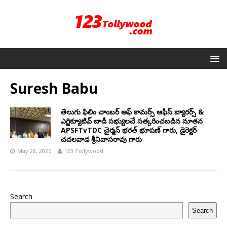
Suresh Babu
తెలుగు ఫిలిం చాంబర్ ఆఫ్ కామర్స్ ఆఫీస్ బ్యారర్స్ &
ఎగ్జిక్యూటివ్ బాడీ సభ్యులచే సత్కరించబడిన నూతన
APSFTvTDC చైర్మన్ భరత్ భూషణ్ గారు, డైరెక్టర్
చదలవాడ శ్రీనివాసరావు గారు
May 28, 2026
123 Tollywood
Search
Search