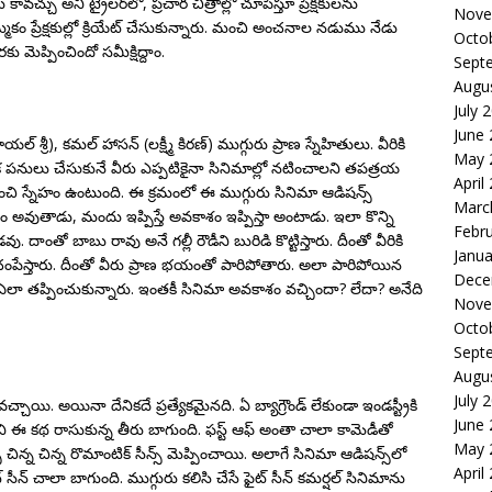
ావచ్చు అని ట్రైలర్‌లో, ప్రచార చిత్రాల్లో చూపిస్తూ ప్రేక్షకులను
Nove
్మకం ప్రేక్షకుల్లో క్రియేట్ చేసుకున్నారు. మంచి అంచనాల నడుము నేడు
Octo
ు మెప్పించిందో సమీక్షిద్దాం.
Sept
Augu
July 
June
ల్ శ్రీ), కమల్ హాసన్ (లక్ష్మీ కిరణ్) ముగ్గురు ప్రాణ స్నేహితులు. వీరికి
May 
చితక పనులు చేసుకునే వీరు ఎప్పటికైనా సినిమాల్లో నటించాలని తపత్రయ
April
ి స్నేహం ఉంటుంది. ఈ క్రమంలో ఈ ముగ్గురు సినిమా ఆడిషన్స్
Marc
చయం అవుతాడు, మందు ఇప్పిస్తే అవకాశం ఇప్పిస్తా అంటాడు. ఇలా కొన్ని
Febr
 దాంతో బాబు రావు అనే గల్లీ రౌడీని బురిడి కొట్టిస్తారు. దీంతో వీరికి
Janua
 చంపేస్తారు. దీంతో వీరు ప్రాణ భయంతో పారిపోతారు. అలా పారిపోయిన
Dece
ఎలా తప్పించుకున్నారు. ఇంతకీ సినిమా అవకాశం వచ్చిందా? లేదా? అనేది
Nove
Octo
Sept
Augu
July 
యి. అయినా దేనికదే ప్రత్యేకమైనది. ఏ బ్యాగ్రౌండ్ లేకుండా ఇండస్ట్రీకి
June
సుకొని ఈ కథ రాసుకున్న తీరు బాగుంది. ఫస్ట్ ఆఫ్ అంతా చాలా కామెడీతో
May 
ే చిన్న చిన్న రొమాంటిక్ సీన్స్ మెప్పించాయి. అలాగే సినిమా ఆడిషన్స్‌లో
April
 సీన్ చాలా బాగుంది. ముగ్గురు కలిసి చేసే ఫైట్ సీన్ కమర్షల్ సినిమాను