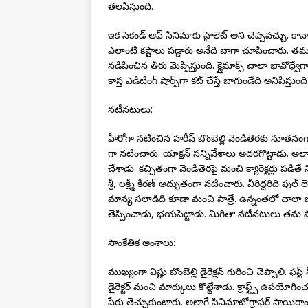
తలపిస్తుంది.
ఇక సెకండ్ ఆఫ్ సినిమాకు హైలెట్ అని చెప్పవచ్చు. కావ
ఎలాంటి కష్టాలు పడ్డారు అనేది బాగా చూపించారు. తమ లక
నడిపించిన తీరు మెప్పిస్తుంది. క్లైమాక్స్ చాలా భావోధ్వేగా
కాస్త ఎడిటింగ్ షార్ప్‌గా కట్ చేస్తే బాగుండేది అనిపిస్తుంది
నటీనటులు:
హీరోగా నటించిన హరీష్ బొంబెల్లి వెండితెరకు నూతనం
గా నటించారు. యాక్షన్ సన్నివేశాలు అదరగొట్టాడు. అలాగే 
చేశాడు. కచ్చితంగా వెండితెరపై మంచి క్యారెక్టర్లు పడితే
శ్రీ, లక్ష్మీ కిరణ్ అద్భుతంగా నటించారు. వీరిద్దరిది ఫుల్ ల
మాన్య సలాడిది కూడా మంచి పాత్రే. ఉన్నంతలో చాలా బా
తెప్పించాడు, భయపెట్టాడు. మిగితా నటీనటులు తమ పా
సాంకేతిక అంశాలు:
ముఖ్యంగా విష్ణు బొంబెల్లి డైరెక్షన్ గురించి చెప్పాలి. 
డైరెక్టర్ మంచి మార్కులు కొట్టేశాడు. క్రాఫ్ట్స్ ఉప
పేరు తెచ్చుకుంటారు. అలాగే సినిమాటోగ్రాఫర్ సాయిరాం త