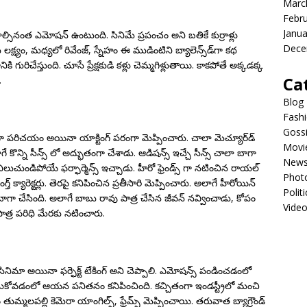
Marc
Febr
Janua
ాల్సినంత ఎమోషన్ ఉంటుంది. సినిమే ప్రపంచం అని బతికే కుర్రాళ్లు
Dece
్ష్యం, మధ్యలో రివేంజ్, స్నేహం ఈ ముడింటిని బ్యాలెన్స్‌డ్‌గా కథ
నికి గురిచేస్తుంది. చూసే ప్రేక్షకుడి కళ్లు చెమ్మగిళ్లుతాయి. కాకపోతే అక్కడక్క
Ca
.
Blog
Fash
Goss
గా పరిచయం అయినా యాక్టింగ్ పరంగా మెప్పించారు. చాలా మెచ్యూర్‌డ్
Movi
కొన్ని సీన్స్‌ లో అద్భుతంగా చేశాడు. ఆడిషన్స్ ఇచ్చే సీన్స్ చాలా బాగా
New
 నిలుచుండిపోయే ఫర్ఫార్మెన్స్ ఇచ్చాడు. హీరో ఫ్రెండ్స్ గా నటించిన రాయల్
Phot
ెంగ్త్ క్యారెక్టర్లు. తెరపై కనిపించిన ప్రతీసారి మెప్పించారు. అలాగే హీరోయిన్
Politi
గా చేసింది. అలాగే బాబు రావు పాత్ర చేసిన జీవన్ నవ్వించాడు, కోపం
Vide
త్ర పరిధి మేరకు నటించారు.
ఫస్ట్ సినిమా అయినా ఫర్ఫెక్ట్ టేకింగ్ అని చెప్పాలి. ఎమోషన్స్ పండించడంలో
యోగించుకోవడంలో ఆయన పనితనం కనిపించింది. కచ్చితంగా ఇండస్ట్రీలో మంచి
ుమ్మలపల్లి కెమెరా యాంగిల్స్, ఫ్రేమ్స్ మెప్పించాయి. తరువాత బ్యాగ్రౌండ్