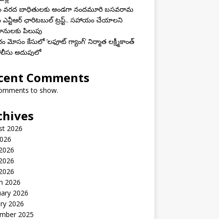
ాం వరద బాధితులకు అండగా నందమూరి బసవరామ
 ఎన్టీఆర్ ఛారిటబుల్ ట్రస్ట్.. సహాయం చేయాలని
ానులకు పిలుపు
 మోసం కేసులో ‘లఫూట్ గ్యాంగ్’ నిర్మాత లక్ష్మీకాంత్
 పోలీసు అదుపులో
cent Comments
omments to show.
chives
st 2026
2026
 2026
2026
 2026
h 2026
uary 2026
ry 2026
mber 2025