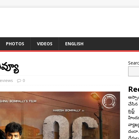
PHOTOS
VIDEOS
ENGLISH
ివ్యూ
Sear
eviews
0
Re
అస్సా
చేసిన
ట్రస్ట్
హిందూ 
వ్యాఖ్
దందా..
దేవులప