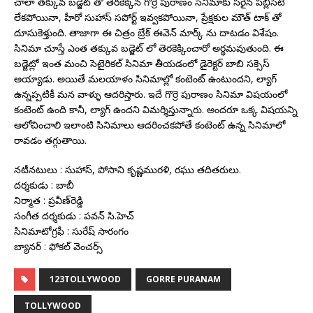
చాలా తక్కువ బడ్జెట్ తో తెరకెక్కిన గొర్రె పురాణం సినిమాకు సరైన పబ్లిసిటీ
లేకపోయినా, హీరో సుహాస్ సపోర్ట్ ఇవ్వకపోయినా, ప్రేక్షకుల మౌత్ టాక్ తో
దూసుకెళ్తుంది. తాజాగా ఈ చిత్రం బ్రేక్ ఈవెన్ మార్క్ ను దాటడం విశేషం.
సినిమా చూస్తే ఎంత తక్కువ బడ్జెట్ లో తెరకెక్కించారో అర్థమవుతుంది. ఈ
బడ్జెట్లో ఇంత మంచి సెటైరికల్ సినిమా తీయడంలో డైరెక్టర్ బాబి సక్సెస్
అయ్యాడు. అయితే మలయాళం సినిమాల్లో కంటెంట్ ఉంటుందని, ల్యాగ్
ఉన్నప్పటికీ మన వాళ్ళు ఆదరిస్తారు. ఇదే గొర్రె పురాణం సినిమా విషయంలో
కంటెంట్ ఉంది కానీ, ల్యాగ్ ఉందని విమర్శిస్తున్నారు. అందరూ ఒక్క విషయన్ని
ఆలోచించాలి ఇలాంటి సినిమాలు ఆదరించకపోతే కంటెంట్ ఉన్న సినిమాలో
రావడం తగ్గుతాయి.
నటీనటులు : సుహాస్‌, పోసాని కృష్ణమురళి, రఘు తదితరులు.
దర్శకుడు : బాబీ
నిర్మాత : ప్రవీణ్‌రెడ్డి
సంగీత దర్శకుడు : పవన్ సి.హెచ్
సినిమాటోగ్రఫీ : సురేష్ సారంగం
బ్యానర్ : ఫోకల్ వెంచర్స్
123TOLLYWOOD
GORRE PURANAM
TOLLYWOOD