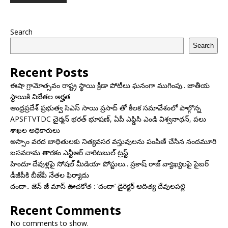
Search
Search
Recent Posts
ఈషా గ్రామోత్సవం రాష్ట్ర స్థాయి క్రీడా పోటీలు ఘనంగా ముగింపు.. జాతీయ
స్థాయికి విజేతల అర్హత
ఆంధ్రప్రదేశ్ ప్రభుత్వ సిఎస్ సాయి ప్రసాద్ తో కీలక సమావేశంలో పాల్గొన్న
APSFTVTDC చైర్మన్ భరత్ భూషణ్, ఏపీ ఎఫ్డిసి ఎండి విశ్వనాథన్, పలు
శాఖల అధికారులు
అస్సాం వరద బాధితులకు నిత్యవసర వస్తువులను పంపిణీ చేసిన నందమూరి
బసవరామ తారకం ఎన్టీఆర్ చారిటబుల్ ట్రస్ట్
హిందూ దేవుళ్లపై సోషల్ మీడియా పోస్టులు.. ప్రకాష్ రాజ్ వ్యాఖ్యలపై సైబర్
డీజీపీకి బీజేపీ నేతల ఫిర్యాదు
దందా.. జెన్ జీ మాస్ ఊచకోత : ‘దందా’ డైరెక్ట‌ర్ ఆదిత్య దేవులపల్లి
Recent Comments
No comments to show.