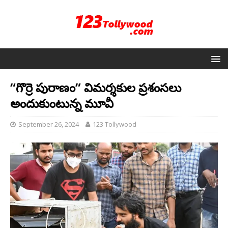
“గొర్రె పురాణం” విమర్శకుల ప్రశంసలు
అందుకుంటున్న మూవీ
September 26, 2024
123 Tollywood