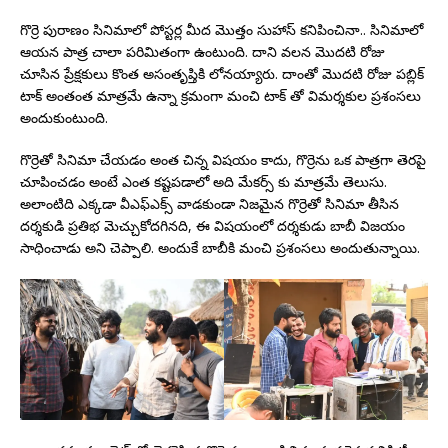
గొర్రె పురాణం సినిమాలో పోస్టర్ల మీద మొత్తం సుహాస్ కనిపించినా.. సినిమాలో
ఆయన పాత్ర చాలా పరిమితంగా ఉంటుంది. దాని వలన మొదటి రోజు
చూసిన ప్రేక్షకులు కొంత అసంతృప్తికి లోనయ్యారు. దాంతో మొదటి రోజు పబ్లిక్
టాక్ అంతంత మాత్రమే ఉన్నా క్రమంగా మంచి టాక్ తో విమర్శకుల ప్రశంసలు
అందుకుంటుంది.
గొర్రెతో సినిమా చేయడం అంత చిన్న విషయం కాదు, గొర్రెను ఒక పాత్రగా తెరపై
చూపించడం అంటే ఎంత కష్టపడాలో అది మేకర్స్ కు మాత్రమే తెలుసు.
అలాంటిది ఎక్కడా వీఎఫ్ఎక్స్ వాడకుండా నిజమైన గొర్రెతో సినిమా తీసిన
దర్శకుడి ప్రతిభ మెచ్చుకోదగినది, ఈ విషయంలో దర్శకుడు బాబీ విజయం
సాధించాడు అని చెప్పాలి. అందుకే బాబీకి మంచి ప్రశంసలు అందుతున్నాయి.