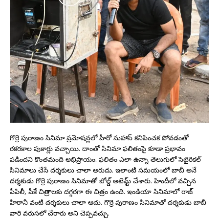
గొర్రె పురాణం సినిమా ప్రమోషన్లలో హీరో సుహాస్ కనిపించక పోవడంతో
రకరకాల పుకార్లు వచ్చాయి. దాంతో సినిమా ఫలితంపై కూడా ప్రభావం
పడిందని కొంతమంది అభిప్రాయం. ఫలితం ఎలా ఉన్నా తెలుగులో సెటైరికల్
సినిమాలు చేసే దర్శకులు చాలా అరుదు. ఇలాంటి సమయంలో బాబీ అనే
దర్శకుడు గొర్రె పురాణం సినిమాతో బోల్డ్ అటెమ్ట్ చేశారు. హిందీలో వచ్చిన
పీపిలీ, పీకే చిత్రాలకు దగ్గరగా ఈ చిత్రం ఉంది. ఇండియా సినిమాలో రాజ్
హిరానీ వంటి దర్శకులు చాలా ఆదు. గొర్రె పురాణం సినిమాతో దర్శకుడు బాబీ
వారి వరుసలో చేరారు అని చెప్పవచ్చు.