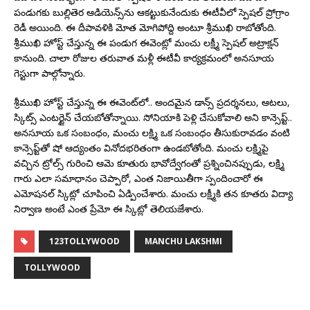
పండుగకు బుల్లితెర ఆడియెన్స్‌ను ఆకట్టుకునేందుకు ఈటీవీలో స్పెషల్ ప్రోగ్రాం
రెడీ అయింది. ఈ దీపావళికి మోత మోగిపోద్ది అంటూ శ్రీముఖి రాబోతోంది.
శ్రీముఖి హోస్ట్ చేస్తున్న ఈ పండుగ ఈవెంట్లో మంచు లక్ష్మీ స్పెషల్ అట్రాక్షన్
కానుంది. చాలా రోజుల తరువాత మళ్లీ ఈటీవీ కార్యక్రమంలో అనసూయ
గెస్టుగా పాల్గోన్నారు.
శ్రీముఖి హోస్ట్ చేస్తున్న ఈ ఈవెంట్‌లో.. అందమైన డాన్స్ ప్రదర్శనలు, ఆటలు,
స్కిట్స్‌ ఎంటర్టైన్ చేయబోతోన్నాయి. సోనియాకి పెళ్లి చేసుకోవాలి అని కాన్సెప్ట్..
అనసూయ ఒక సంబంధం, మంచు లక్ష్మి ఒక సంబంధం తీసుకురావడం వంటి
కాన్సెప్ట్‌తో షో ఆద్యంతం వినోదభరితంగా ఉండబోతోంది. మంచు లక్ష్మిపై
వచ్చిన ట్రోల్స్ గురించి ఆమె కూతురు భావోద్వేగంతో ప్రశ్నించినప్పుడు, లక్ష్మి
గారు ఎలా సమాధానం చెప్పారో, ఎంత నిజాయితీగా స్పందించారో ఈ
ఎమోషనల్ స్కిట్లో చూపించి ఏడ్పించేశారు. మంచు లక్ష్మీకి తన కూతరు విద్యా
నిర్వాణ అంటే ఎంత ప్రేమో ఈ స్కిట్లో తెలియజేశారు.
123TOLLYWOOD
MANCHU LAKSHMI
TOLLYWOOD