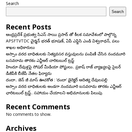
Search
Search
Recent Posts
ఆంధ్రప్రదేశ్ ప్రభుత్వ సిఎస్ సాయి ప్రసాద్ తో కీలక సమావేశంలో పాల్గొన్న
APSFTVTDC చైర్మన్ భరత్ భూషణ్, ఏపీ ఎఫ్డిసి ఎండి విశ్వనాథన్, పలు
శాఖల అధికారులు
అస్సాం వరద బాధితులకు నిత్యవసర వస్తువులను పంపిణీ చేసిన నందమూరి
బసవరామ తారకం ఎన్టీఆర్ చారిటబుల్ ట్రస్ట్
హిందూ దేవుళ్లపై సోషల్ మీడియా పోస్టులు.. ప్రకాష్ రాజ్ వ్యాఖ్యలపై సైబర్
డీజీపీకి బీజేపీ నేతల ఫిర్యాదు
దందా.. జెన్ జీ మాస్ ఊచకోత : ‘దందా’ డైరెక్ట‌ర్ ఆదిత్య దేవులపల్లి
అస్సాం వరద బాధితులకు అండగా నందమూరి బసవరామ తారకం ఎన్టీఆర్
ఛారిటబుల్ ట్రస్ట్.. సహాయం చేయాలని అభిమానులకు పిలుపు
Recent Comments
No comments to show.
Archives