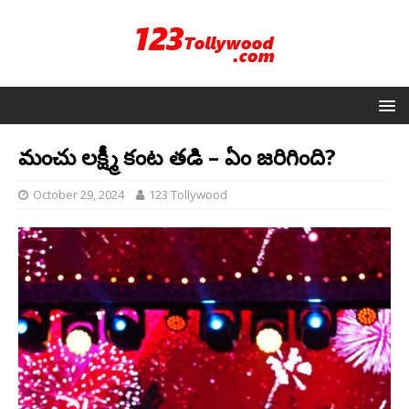
మంచు లక్ష్మీ కంట తడి – ఏం జరిగింది?
October 29, 2024
123 Tollywood