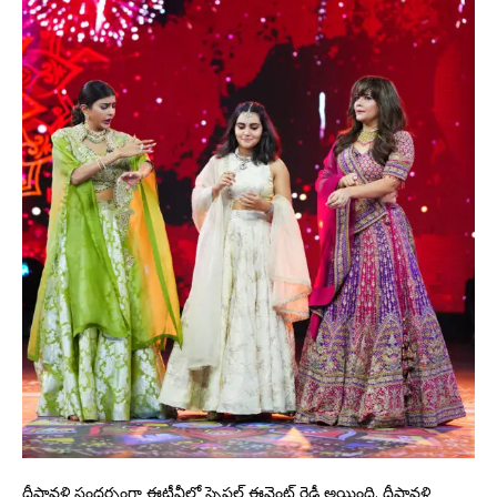
దీపావళి సందర్భంగా ఈటీవీలో స్పెషల్ ఈవెంట్ రెడీ అయింది. దీపావళి