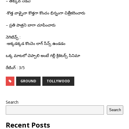
– తక్కువ నిడివి
-కొత్త వాళ్ళైనా కొత్తగా కొంచం భిన్నంగా చిత్రీకరించారు
– ప్రతి పాత్రని బాగా చూపించారు
నెగిటివ్స్ :
-అక్కడక్కడ కొంచెం లాగ్ సీన్స్ ఉండడం
ఒక్క మాటలో చెప్పాలి అంటే గల్లీ క్రికెటర్స్ సినిమా
రేటింగ్ : 3/5
GROUND
TOLLYWOOD
Search
Search
Recent Posts