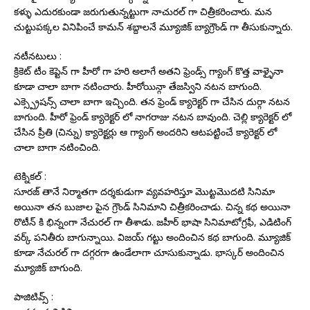
కళ్ళు ఎదురకుండా జరుగుతున్నట్టుగా నాచురల్ గా చిత్రీకరించారు. మన
చుట్టుపక్కల వినిపించే కామన్ శబ్దాలనే మ్యూజిక్ బ్యాగ్రౌండ్ గా తీసుకున్నారు.
నటీనటులు :
క్రికెట్ టీం కెప్టెన్ గా హీరో గా హరి అలాగే అతని ఫ్రెండ్స్ గ్యాంగ్ కొత్త వాళ్ళైనా
కూడా చాలా బాగా నటించారు. హీరోయిన్గా తేజస్విని నటన బాగుంది.
ఎక్స్ప్రెషన్స్ చాలా బాగా ఇచ్చింది. తన ఫ్రెండ్ క్యారెక్టర్ గా చేసిన దుర్గా నటన
బాగుంది. హీరో ఫ్రెండ్ క్యారెక్టర్ లో నాగరాజు నటన బావుంది. చెల్లి క్యారెక్టర్ లో
చేసిన ప్రీతి (చిన్ను) క్యారెక్టర్లు ఆ గ్యాంగ్ అందరిని ఆటపట్టించే క్యారెక్టర్ లో
చాలా బాగా నటించింది.
టెక్నికల్ :
సూరజ్ తానే నిర్మాతగా దర్శకుడుగా వ్యవహరిస్తూ మొట్టమొదటి సినిమా
అయినా తన బుజాల పైన గ్రౌండ్ సినిమాని చిత్రీకరించాడు. చిన్న కథ అయినా
రొటీన్ కి భిన్నంగా నేచురల్ గా తీశాడు. జహీర్ భాషా సినిమాటోగ్రఫీ, ఎడిటింగ్
వర్క్ పనితీరు బాగున్నాయి. విజయ్ గట్టు అందించిన కథ బాగుంది. మ్యూజిక్
కూడా నేచురల్ గా దగ్గరగా ఉండేలాగా చూసుకున్నాడు. భాస్కర్ అందించిన
మ్యూజిక్ బాగుంది.
పాజిటివ్స్ :