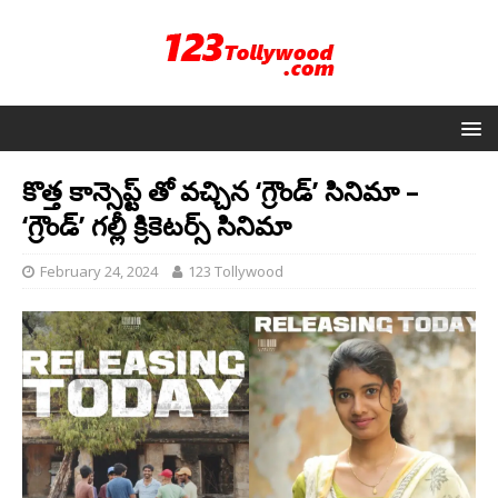
కొత్త కాన్సెప్ట్ తో వచ్చిన ‘గ్రౌండ్’ సినిమా –
‘గ్రౌండ్’ గల్లీ క్రికెటర్స్ సినిమా
February 24, 2024
123 Tollywood