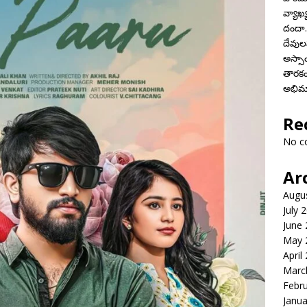
వ్యాఖ్
దందా..
దేవులప
అస్స
తారకం
అభిమ
Re
No c
Ar
Augu
July 
June
May 
April
Marc
Febr
Janua