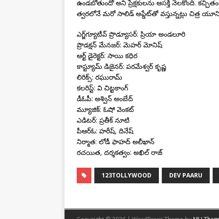
ఉండబోతుందో అని ప్రేక్షకులను ఆసక్తి నెలకొంది. కచ్చితంగా
త్వరలోనే మరో సాలిడ్ అప్డేట్‌తో వస్తున్నట్లు చిత్ర యూని
ఎగ్జ్‌గ్యూటీవ్ ప్రొడ్యూసర్: ప్రియా అండలూరి
ప్రొడక్షన్ మేనజర్: మెహర్ మోనిష్
ఆర్ట్ డైరెక్టర్: సాయి కధిర
కాస్ట్యూమ్ డిజైనర్: పరమేశ్వర్ కృష్ణ
లిరిక్స్: రఘురామ్
కలరిస్ట్: వి చిట్టకాంగ్
డీఓపీ: అశ్విన్ అంబేద్
మ్యూజిక్: ఓషో వెంకట్
ఎడిటర్: ప్రతీక్ నూటి
పీఆర్ఓ: హరీష్, దినేష్
నిర్మాత: లోడీ ఫాహద్ అలీఖాన్
రచయిత, దర్శకత్వం: అఖిల్ రాజ్
123TOLLYWOOD
DEV PAARU