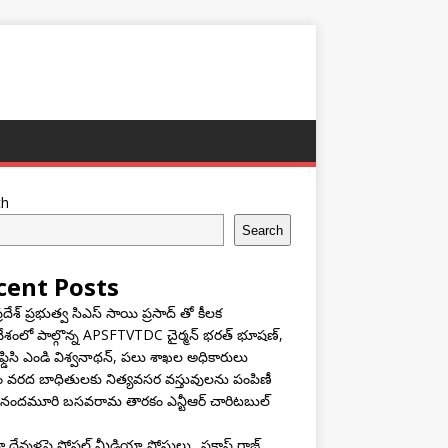
ch
Search
cent Posts
్రదేశ్ ప్రభుత్వ సిఎస్ సాయి ప్రసాద్ తో కీలక
శంలో పాల్గొన్న APSFTVTDC చైర్మన్ భరత్ భూషణ్,
ఫ్డిసి ఎండి విశ్వనాథన్, పలు శాఖల అధికారులు
ం వరద బాధితులకు నిత్యవసర వస్తువులను పంపిణీ
 నందమూరి బసవరామ తారకం ఎన్టీఆర్ చారిటబుల్
దేవుళ్లపై సోషల్ మీడియా పోస్టులు.. ప్రకాష్ రాజ్