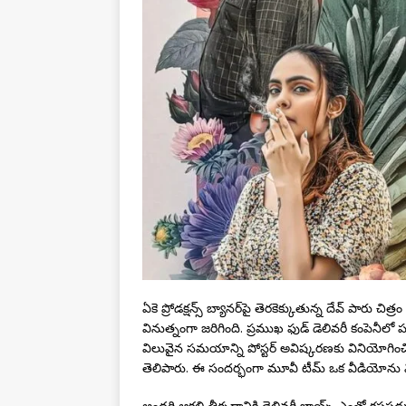
ఏకె ప్రోడక్షన్స్ బ్యానర్‌పై తెరకెక్కుతున్న దేవ్ పారు చి
వినుత్నంగా జరిగింది. ప్రముఖ ఫుడ్ డెలివరీ కంపెనీ
విలువైన సమయాన్ని పోస్టర్ అవిష్కరణకు వినియోగించ
తెలిపారు. ఈ సందర్భంగా మూవీ టీమ్ ఒక వీడియోను 
అందరి ఆకలి తీర్చడానికి డెలివరీ బాయ్స్ ఎంతో కష్టప