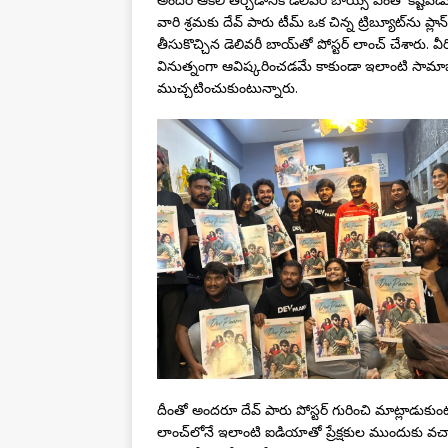
వారి శ్రమకు దేవ్ పారు టీమ్ ఒక చిన్న ట్రిబ్యూట్‌ను ప్
తీసుకొచ్చిన డెలివరీ బాయ్‌తో పోస్టర్ లాంచ్ చేశారు. 
వినుత్నంగా ఆవిష్కరించడమే కాకుండా ఇలాంటి సామాజ
ముచ్చటించుకుంటున్నారు.
దీంతో అందరూ దేవ్ పారు పోస్టర్ గురించి మాట్లాడుకుంటు
లాంచ్‌లోనే ఇలాంటి ఐడియాతో ప్రేక్షకుల ముందుకు వచ