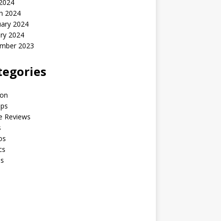
 2024
h 2024
uary 2024
ry 2024
mber 2023
tegories
ion
ips
e Reviews
s
os
cs
os