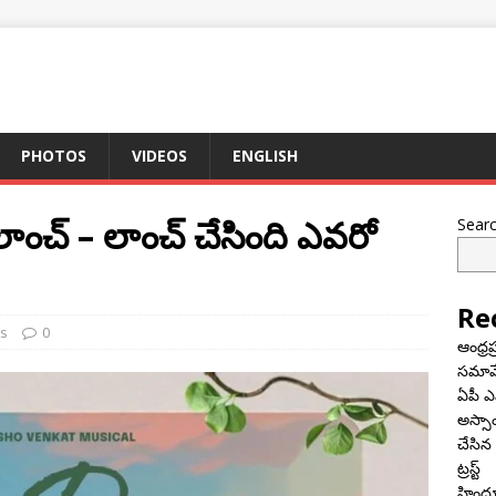
PHOTOS
VIDEOS
ENGLISH
ర్ లాంచ్ – లాంచ్ చేసింది ఎవరో
Sear
Re
s
0
ఆంధ్రప
సమావే
ఏపీ ఎ
అస్సా
చేసిన
ట్రస్ట్
హిందూ 