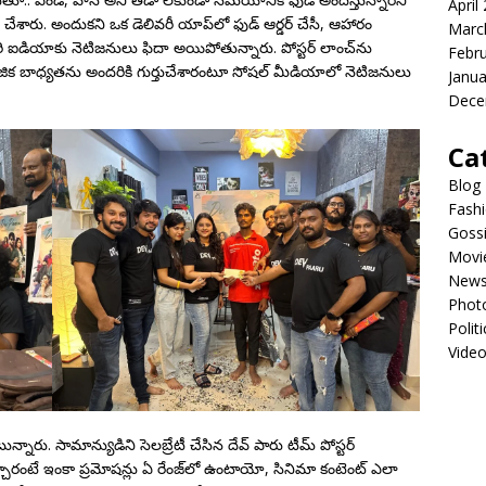
April
లాన్ చేశారు. అందుకని ఒక డెలివరీ యాప్‌లో ఫుడ్ ఆర్డర్ చేసీ, ఆహారం
Marc
వీరి ఐడియాకు నెటిజనులు ఫిదా అయిపోతున్నారు. పోస్టర్ లాంచ్‌ను
Febr
ిక బాధ్యతను అందరికి గుర్తుచేశారంటూ సోషల్ మీడియాలో నెటిజనులు
Janua
Dece
Ca
Blog
Fash
Goss
Movi
New
Phot
Politi
Vide
న్నారు. సామాన్యుడిని సెలబ్రేటీ చేసిన దేవ్ పారు టీమ్ పోస్టర్
్చారంటే ఇంకా ప్రమోషన్లు ఏ రేంజ్‌లో ఉంటాయో, సినిమా కంటెంట్ ఎలా