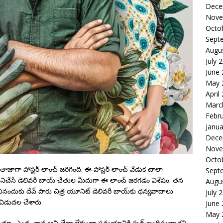
Dece
Nove
Octo
Sept
Augu
July 
June
May 
April
Marc
Febr
Janua
Dece
Nove
Octo
త్రం తాజాగా పోస్టర్ లాంచ్ జరిగింది. ఈ పోస్టర్ లాంచ్ వేడుక చాలా
Sept
లో పనిచేసే డెలివరీ బాయ్ చేతుల మీదుగా ఈ లాంచ్ జరగడం విశేషం. తన
Augu
ినందుకు దేవ్ పారు చిత్ర యూనిట్ డెలివరీ బాయ్‌కు ధన్యవాదాలు
July 
విడుదల చేశారు.
June
May 
డుతూ.. ఎండ, వాన అని తేడా లేకుండా సమయానికి ఫుడ్ అందిస్తున్నారని