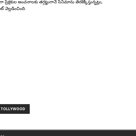
 ప్రేక్షకుల అంచనాలకు తగ్గట్టుగానే సినిమాను తెరకెక్కిస్తున్నట్లు,
ట్ వెల్లడించింది.
TOLLYWOOD