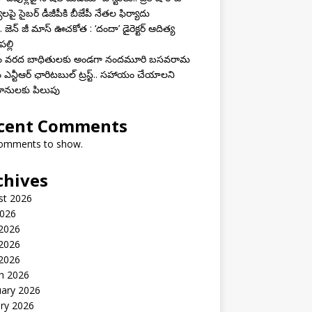
యలపై సైబర్ డీజీపీకి బీజేపీ నేతల ఫిర్యాదు
 జెన్ జీ మాస్ ఊచకోత : ‘దందా’ డైరెక్ట‌ర్ ఆదిత్య
ల్లి
ాం వరద బాధితులకు అండగా నందమూరి బసవరామ
 ఎన్టీఆర్ ఛారిటబుల్ ట్రస్ట్.. సహాయం చేయాలని
ానులకు పిలుపు
cent Comments
omments to show.
chives
st 2026
2026
 2026
2026
 2026
h 2026
uary 2026
ry 2026