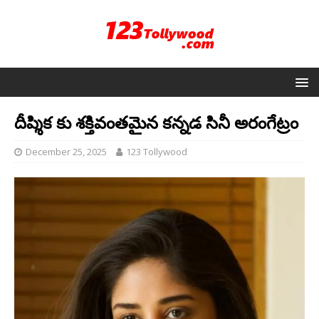
దీప్శిక కు శక్తివంతమైన కన్నడ సినీ అరంగేట్రం
December 25, 2025
123 Tollywood