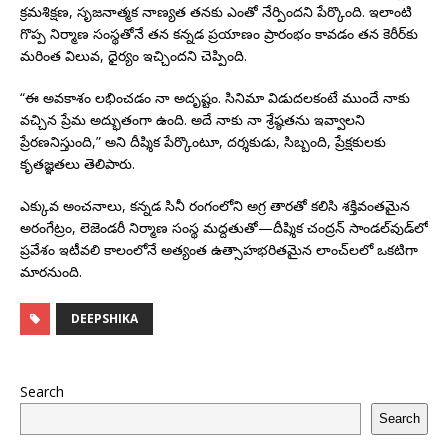
క్రమశిక్షణ, సృజనాత్మక నాణ్యత తనకు ఎంతో నేర్పిందని పేర్కొంది. ఇలాంటి
గొప్ప నిర్మాణ సంస్థతోనే తన కన్నడ ప్రయాణం ప్రారంభం కావడం తన కెరీర్‌కు
మరింత విలువ, ధైర్యం ఇచ్చిందని చెప్పింది.
“ఈ అవకాశం లభించడం నా అదృష్టం. సినిమా విడుదలకంటే ముందే నాకు
వచ్చిన ప్రేమ అద్భుతంగా ఉంది. అదే నాకు నా శ్రేష్ఠతను ఇవ్వాలని
ప్రేరణనిస్తుంది,” అని దీప్శిక పేర్కొంటూ, దర్శకుడు, సిబ్బంది, ప్రేక్షకులకు
కృతజ్ఞతలు తెలిపారు.
ఎక్కువ అంచనాలు, కన్నడ సినీ రంగంలోని అగ్ర తారతో కలిసి శక్తివంతమైన
అరంగేట్రం, లెజెండరీ నిర్మాణ సంస్థ మద్దతుతో—దీప్శిక చంద్రన్ సాండల్‌వుడ్‌లో
ప్రవేశం ఇటీవలి కాలంలోనే అత్యంత ఉత్సాహభరితమైన లాంచ్‌లలో ఒకటిగా
మారనుంది.
DEEPSHIKA
Search
Search