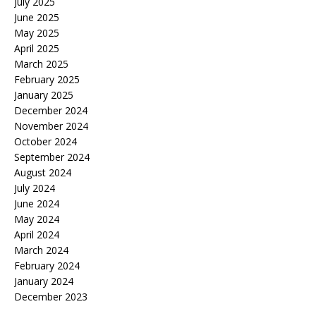
July 2025
June 2025
May 2025
April 2025
March 2025
February 2025
January 2025
December 2024
November 2024
October 2024
September 2024
August 2024
July 2024
June 2024
May 2024
April 2024
March 2024
February 2024
January 2024
December 2023