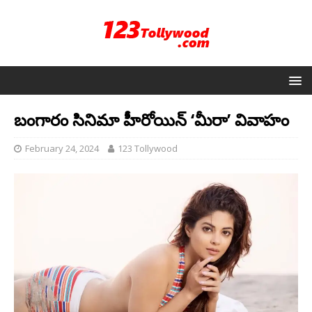
బంగారం సినిమా హీరోయిన్ ‘మీరా’ వివాహం
February 24, 2024
123 Tollywood