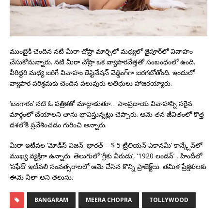
ముంబైకి చెందిన నటి మీరా చోప్రా మార్చిలో మధ్యలో జైపూర్‌లో వివాహం
చేసుకోనున్నారు. నటి మీరా చోప్రా ఒక వ్యాపారవేత్తతో సంబంధంలో ఉంది.
వీరిద్దరి మధ్య జరిగే వివాహం డెస్టినేషన్ వెడ్డింగ్‌గా జరగబోతోంది. ఇందులో
వ్యాపార పరిశ్రమకు చెందిన పలువురు అతిథులు హాజరయ్యారు.
‘బంగారం’ నటి ఓ పత్రికతో మాట్లాడుతూ… సాంప్రదాయ వివాహాన్ని సరైన
మార్గంలో చేయాలని తాను భావిస్తున్నట్లు చెప్పారు. ఆమె తన జీవితంలో కొత్త
దశలోకి ప్రవేశించడం గురించి అన్నారు.
మీరా ఇటీవల ‘మోడీస్ విజన్: భారత్ – $ 5 ట్రిలియన్ ఎకానమీ’ కాన్క్లేవ్‌లో
ముఖ్య వ్యక్తిగా ఉన్నారు. తెలుగులో ‘గ్రీకు వీరుడు’, ‘1920 లండన్’ , హిందీలో
‘సఫేద్’ ఇటీవలి సంవత్సరాలలో ఆమె చేసిన కొన్ని ప్రాజెక్ట్‌లు. తమిళ ప్రేక్షకులకు
ఈమె నీలా అని తెలుసు.
BANGARAM
MEERA CHOPRA
TOLLYWOOD