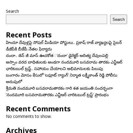
Search
Search
Recent Posts
హిందూ దేవుళ్లపై సోషల్ మీడియా పోస్టులు.. ప్రకాష్ రాజ్ వ్యాఖ్యలపై సైబర్
డీజీపీకి బీజేపీ నేతల ఫిర్యాదు
దందా.. జెన్ జీ మాస్ ఊచకోత : ‘దందా’ డైరెక్ట‌ర్ ఆదిత్య దేవులపల్లి
అస్సాం వరద బాధితులకు అండగా నందమూరి బసవరామ తారకం ఎన్టీఆర్
ఛారిటబుల్ ట్రస్ట్.. సహాయం చేయాలని అభిమానులకు పిలుపు
బంగారం మోసం కేసులో ‘లఫూట్ గ్యాంగ్’ నిర్మాత లక్ష్మీకాంత్ రెడ్డి పోలీసు
అదుపులో
శ్రీమతి నందమూరి బసవరామతారకం గారి శత జయంతి సందర్భంగా
‘నందమూరి బసవరామతారకం ఎన్టీఆర్ చారిటబుల్ ట్రస్ట్’ ప్రారంభం
Recent Comments
No comments to show.
Archives