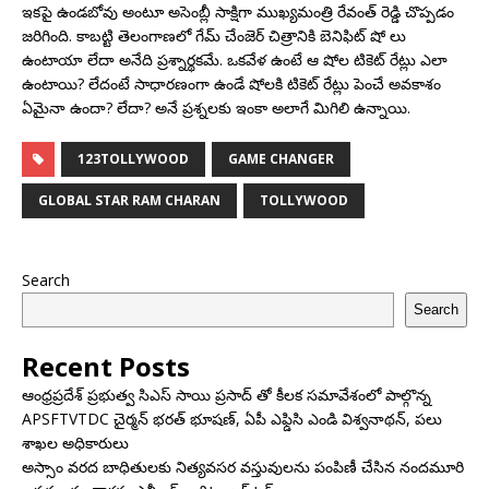
ఇకపై ఉండబోవు అంటూ అసెంబ్లీ సాక్షిగా ముఖ్యమంత్రి రేవంత్ రెడ్డి చొప్పడం
జరిగింది. కాబట్టి తెలంగాణలో గేమ్ చేంజెర్ చిత్రానికి బెనిఫిట్ షో లు
ఉంటాయా లేదా అనేది ప్రశ్నార్థకమే. ఒకవేళ ఉంటే ఆ షోల టికెట్ రేట్లు ఎలా
ఉంటాయి? లేదంటే సాధారణంగా ఉండే షోలకి టికెట్ రేట్లు పెంచే అవకాశం
ఏమైనా ఉందా? లేదా? అనే ప్రశ్నలకు ఇంకా అలాగే మిగిలి ఉన్నాయి.
123TOLLYWOOD
GAME CHANGER
GLOBAL STAR RAM CHARAN
TOLLYWOOD
Search
Search
Recent Posts
ఆంధ్రప్రదేశ్ ప్రభుత్వ సిఎస్ సాయి ప్రసాద్ తో కీలక సమావేశంలో పాల్గొన్న
APSFTVTDC చైర్మన్ భరత్ భూషణ్, ఏపీ ఎఫ్డిసి ఎండి విశ్వనాథన్, పలు
శాఖల అధికారులు
అస్సాం వరద బాధితులకు నిత్యవసర వస్తువులను పంపిణీ చేసిన నందమూరి