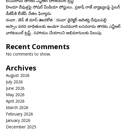
బసవరామ తారకం ఎన్టీఆర్ చారిటబుల్ ట్రస్ట్
హిందూ దేవుళ్లపై సోషల్ మీడియా పోస్టులు.. ప్రకాష్ రాజ్ వ్యాఖ్యలపై సైబర్
డీజీపీకి బీజేపీ నేతల ఫిర్యాదు
దందా.. జెన్ జీ మాస్ ఊచకోత : ‘దందా’ డైరెక్ట‌ర్ ఆదిత్య దేవులపల్లి
అస్సాం వరద బాధితులకు అండగా నందమూరి బసవరామ తారకం ఎన్టీఆర్
ఛారిటబుల్ ట్రస్ట్.. సహాయం చేయాలని అభిమానులకు పిలుపు
Recent Comments
No comments to show.
Archives
August 2026
July 2026
June 2026
May 2026
April 2026
March 2026
February 2026
January 2026
December 2025