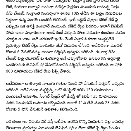
శంకర్ దర్శకత్వంలో దిల్ రాజు సమర్పణలో చేస్తూ గ్లోబల్ స్టార్ రామ్ చరణ్
తేజ్, కియారా అద్వానీ జంటగా నటిస్తూ ప్రేక్షకుల ముందుకు రానున్న చిత్రం
గేమ్ చేంజర్. సంక్రాంతి సందర్భంగా ఈనెల 10వ తేదీన ఈ చిత్రం విడుదలకు
సిద్ధంగా ఉన్న సంగతి అందరికీ తెలిసిందే. భారీ బడ్జెట్ చిత్రాల టికెట్ రేట్ పై
ఎప్పుడు ఒక ఆసక్తి ఉంటూనే ఉంటుంది. టికెట్ రేట్లు పెరగటం అలాగే బెనిఫిట్
షోడు ఇంకా సాధారణంగా ఉండే కంటే ఎక్కువ షోలు పడుతూ ఉండటం మనం
చూస్తూ ఉంటాం. అదే తరహాలో ఇంకేం చేంజ్ చిత్రానికి కూడా ఆంధ్రప్రదేశ్
ప్రభుత్వం టికెట్ రేట్లు పెంచుతూ జీవో విడుదల చేసింది. అదేవిధంగా మొదటి
రోజున 6 వేసుకోవచ్చు అంటూ పర్మిషన్ ఇవ్వడం జరిగింది. ఈ వార్త గేమ్
చేంజర్ చిత్ర యూనిట్ కు శుభవార్త అనే చెప్పుకోవాలి. జనవరి 9న అర్ధరాత్రి
ఒంటిగంటకు బెనిఫిట్ షో వేసుకోవడానికి పర్మిషన్ ఇవ్వడం జరిగింది. ఆ షోకు
600 రూపాయలు టికెట్ రేటు ఫిక్స్ చేశారు.
అదేవిధంగా ఆ తర్వాత నాలుగు గంటల నుండి షో వేసుకునే పర్మిషన్ ఇవ్వడం
జరిగింది. అదేవిధంగా మల్టీప్లెక్స్ లలో జీఎస్టీతో కలిపి 150 రూపాయలు
పెంచుకునే అవకాశం, సింగల్ స్క్రీన్ లో జీఎస్టీ తో కలిపి 135 రూపాయలు
వరకు పెంచుకునే అవకాశం కల్పించింది. అలాగే 11వ తేదీ నుండి 23 వరకు
రోజుకు 5 షోస్ వేసుకునే అవకాశం కలిగించింది.
ఇక తెలంగాణ విషయానికి వస్తే ఇటీవల జరిగిన కొన్ని సంఘటన వల్ల కావచ్చు
తెలంగాణ ప్రభుత్వం ఎటువంటి బెనిఫిట్ షోలు లేదా టికెట్ పై రేట్లు పెంచల