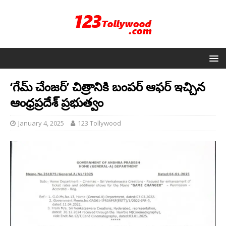
‘గేమ్ చేంజర్’ చిత్రానికి బంపర్ ఆఫర్ ఇచ్చిన
ఆంధ్రప్రదేశ్ ప్రభుత్వం
January 4, 2025
123 Tollywood