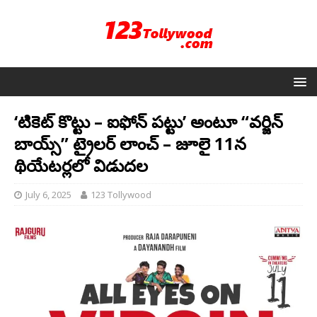
‘టికెట్ కొట్టు – ఐఫోన్ పట్టు’ అంటూ “వర్జిన్
బాయ్స్” ట్రైలర్ లాంచ్ – జూలై 11న
థియేటర్లలో విడుదల
July 6, 2025
123 Tollywood