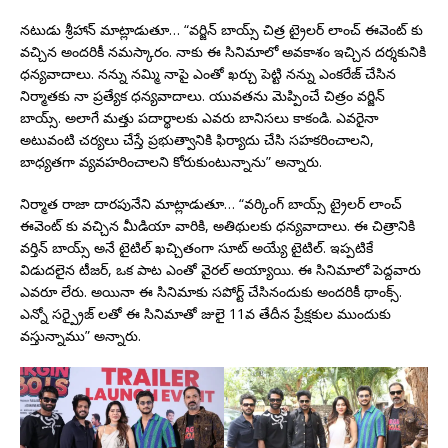
నటుడు శ్రీహాన్ మాట్లాడుతూ… “వర్జిన్ బాయ్స్ చిత్ర ట్రైలర్ లాంచ్ ఈవెంట్ కు
వచ్చిన అందరికీ నమస్కారం. నాకు ఈ సినిమాలో అవకాశం ఇచ్చిన దర్శకునికి
ధన్యవాదాలు. నన్ను నమ్మి నాపై ఎంతో ఖర్చు పెట్టి నన్ను ఎంకరేజ్ చేసిన
నిర్మాతకు నా ప్రత్యేక ధన్యవాదాలు. యువతను మెప్పించే చిత్రం వర్జిన్
బాయ్స్. అలాగే మత్తు పదార్థాలకు ఎవరు బానిసలు కాకండి. ఎవరైనా
అటువంటి చర్యలు చేస్తే ప్రభుత్వానికి ఫిర్యాదు చేసి సహకరించాలని,
బాధ్యతగా వ్యవహరించాలని కోరుకుంటున్నాను” అన్నారు.
నిర్మాత రాజా దారపునేని మాట్లాడుతూ… “వర్కింగ్ బాయ్స్ ట్రైలర్ లాంచ్
ఈవెంట్ కు వచ్చిన మీడియా వారికి, అతిథులకు ధన్యవాదాలు. ఈ చిత్రానికి
వర్తిన్ బాయ్స్ అనే టైటిల్ ఖచ్చితంగా సూట్ అయ్యే టైటిల్. ఇప్పటికే
విడుదలైన టీజర్, ఒక పాట ఎంతో వైరల్ అయ్యాయి. ఈ సినిమాలో పెద్దవారు
ఎవరూ లేరు. అయినా ఈ సినిమాకు సపోర్ట్ చేసినందుకు అందరికీ థాంక్స్.
ఎన్నో సర్ప్రైజ్ లతో ఈ సినిమాతో జులై 11వ తేదీన ప్రేక్షకుల ముందుకు
వస్తున్నాము” అన్నారు.