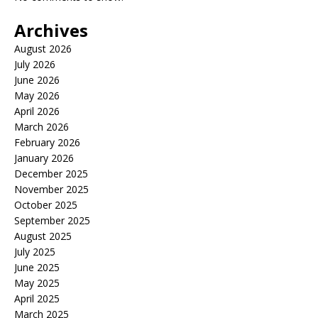
Archives
August 2026
July 2026
June 2026
May 2026
April 2026
March 2026
February 2026
January 2026
December 2025
November 2025
October 2025
September 2025
August 2025
July 2025
June 2025
May 2025
April 2025
March 2025