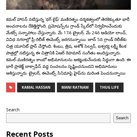
కమల్ హాసన్ నటిస్తున్న ‘థగ్ లైఫ్’ మణిరత్నం దర్శకత్వంలో తెరకెక్కుతూ భారీ
అంచనాలను రేకెత్తిస్తోంది. ప్రమోషన్స్‌ను గ్రాండ్ స్కేల్‌లో నిర్వహించేందుకు
మేకర్స్ సన్నాహాలు చేస్తున్నారు. మే 17న ట్రైలర్, మే 24న ఆడియో లాంచ్,
వివిధ నగరాల్లో ప్రీ-రిలీజ్ ఈవెంట్స్ జరగనున్నాయి. జూన్ 5న గ్రాండ్ రిలీజ్‌కు
చిత్ర యూనిట్ ప్లాన్ చేస్తోంది. శింబు, త్రిష, అశోక్ సెల్వన్, ఐశ్వర్య లక్ష్మీ కీలక
పాత్రల్లో నటిస్తున్న ఈ చిత్రానికి ఏఆర్ రెహమాన్ సంగీతం అందిస్తున్నారు.
కమల్-మణిరత్నం కాంబో అభిమానులను ఆకట్టుకునేందుకు సిద్ధంగా ఉంది. ఈ
భారీ ప్రాజెక్ట్ బాక్సాఫీస్ వద్ద సంచలనం సృష్టించనుందని అభిమానులు
ఆశిస్తున్నారు. ట్రైలర్, ఈవెంట్స్ సినిమాపై హైప్‌ను మరింత పెంచనున్నాయి
KAMAL HASSAN
MANI RATNAM
THUG LIFE
Search
Search
Recent Posts