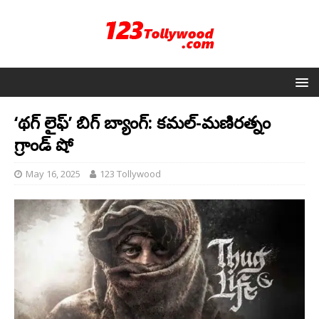
‘థగ్ లైఫ్’ బిగ్ బ్యాంగ్: కమల్-మణిరత్నం
గ్రాండ్ షో
May 16, 2025
123 Tollywood