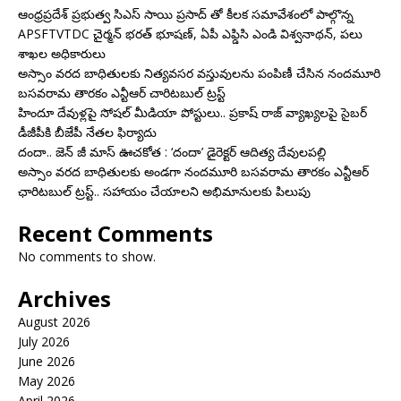
ఆంధ్రప్రదేశ్ ప్రభుత్వ సిఎస్ సాయి ప్రసాద్ తో కీలక సమావేశంలో పాల్గొన్న
APSFTVTDC చైర్మన్ భరత్ భూషణ్, ఏపీ ఎఫ్డిసి ఎండి విశ్వనాథన్, పలు
శాఖల అధికారులు
అస్సాం వరద బాధితులకు నిత్యవసర వస్తువులను పంపిణీ చేసిన నందమూరి
బసవరామ తారకం ఎన్టీఆర్ చారిటబుల్ ట్రస్ట్
హిందూ దేవుళ్లపై సోషల్ మీడియా పోస్టులు.. ప్రకాష్ రాజ్ వ్యాఖ్యలపై సైబర్
డీజీపీకి బీజేపీ నేతల ఫిర్యాదు
దందా.. జెన్ జీ మాస్ ఊచకోత : ‘దందా’ డైరెక్ట‌ర్ ఆదిత్య దేవులపల్లి
అస్సాం వరద బాధితులకు అండగా నందమూరి బసవరామ తారకం ఎన్టీఆర్
ఛారిటబుల్ ట్రస్ట్.. సహాయం చేయాలని అభిమానులకు పిలుపు
Recent Comments
No comments to show.
Archives
August 2026
July 2026
June 2026
May 2026
April 2026