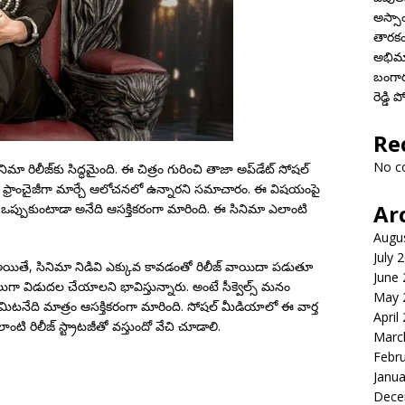
అస్స
తారకం
అభిమ
బంగారం
రెడ్డి
Re
No c
ినిమా రిలీజ్‌కు సిద్ధమైంది. ఈ చిత్రం గురించి తాజా అప్‌డేట్ సోషల్
 ఫ్రాంచైజీగా మార్చే ఆలోచనలో ఉన్నారని సమాచారం. ఈ విషయంపై
Ar
ని ఒప్పుకుంటాడా అనేది ఆసక్తికరంగా మారింది. ఈ సినిమా ఎలాంటి
Augu
July 
ంది. అయితే, సినిమా నిడివి ఎక్కువ కావడంతో రిలీజ్ వాయిదా పడుతూ
June
ాగాలుగా విడుదల చేయాలని భావిస్తున్నారు. అంటే సీక్వెల్స్ మనం
May 
ిటనేది మాత్రం ఆసక్తికరంగా మారింది. సోషల్ మీడియాలో ఈ వార్త
April
ి రిలీజ్ స్ట్రాటజీతో వస్తుందో వేచి చూడాలి.
Marc
Febr
Janua
Dece