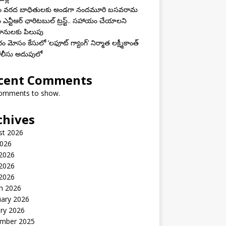
ాం వరద బాధితులకు అండగా నందమూరి బసవరామ
 ఎన్టీఆర్ ఛారిటబుల్ ట్రస్ట్.. సహాయం చేయాలని
ానులకు పిలుపు
 మోసం కేసులో ‘లఫూట్ గ్యాంగ్’ నిర్మాత లక్ష్మీకాంత్
 పోలీసు అదుపులో
cent Comments
omments to show.
chives
st 2026
2026
 2026
2026
 2026
h 2026
uary 2026
ry 2026
mber 2025