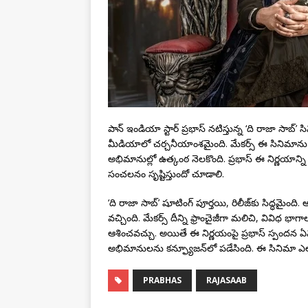
పాన్ ఇండియా స్టార్ ప్రభాస్ నటిస్తున్న ‘ది రాజా సాబ్’ స
మీడియాలో చర్చనీయాంశమైంది. మేకర్స్ ఈ సినిమాను
అభిమానుల్లో ఉత్కంఠ నెలకొంది. ప్రభాస్ ఈ నిర్ణయాన్
సంచలనం సృష్టిస్తుందో చూడాలి.
‘ది రాజా సాబ్’ షూటింగ్ పూర్తయి, రిలీజ్‌కు సిద్ధమై
వచ్చింది. మేకర్స్ దీన్ని ఫ్రాంచైజీగా మలిచి, వివిధ భ
ఆశించవచ్చు. అయితే ఈ నిర్ణయంపై ప్రభాస్ స్పందన ఏమ
అభిమానులను కన్ఫ్యూజన్‌లో పడేసింది. ఈ సినిమా ఎలాంట
PRABHAS
RAJASAAB