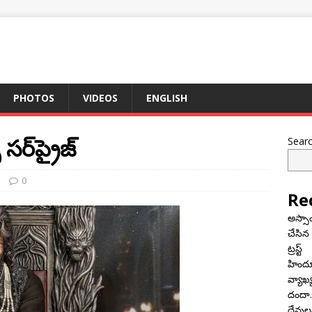
PHOTOS
VIDEOS
ENGLISH
సర్‌ప్రైజ్
Sear
0
Re
అస్సా
చేసిన
ట్రస్ట్
హిందూ 
వ్యాఖ్
దందా..
దేవులప