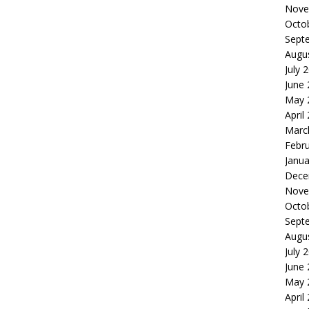
Nove
Octo
Sept
Augu
July 
June
May 
April
Marc
Febr
Janua
Dece
Nove
Octo
Sept
Augu
July 
June
May 
April