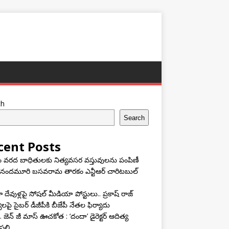
ch
Search
cent Posts
ం వరద బాధితులకు నిత్యవసర వస్తువులను పంపిణీ
 నందమూరి బసవరామ తారకం ఎన్టీఆర్ చారిటబుల్
దేవుళ్లపై సోషల్ మీడియా పోస్టులు.. ప్రకాష్ రాజ్
యలపై సైబర్ డీజీపీకి బీజేపీ నేతల ఫిర్యాదు
 జెన్ జీ మాస్ ఊచకోత : ‘దందా’ డైరెక్ట‌ర్ ఆదిత్య
ల్లి