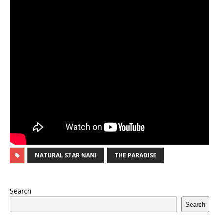
NATURAL STAR NANI
THE PARADISE
Search
Search