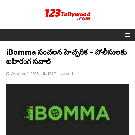
iBomma సంచలన హెచ్చరిక – పోలీసులకు
బహిరంగ సవాల్
October 1, 2025
123 Tollywood