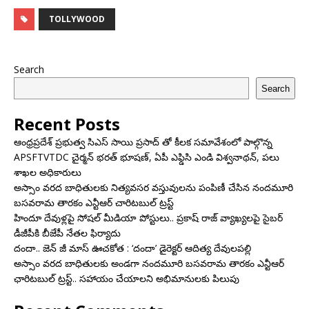
TOLLYWOOD
Search
Search
Recent Posts
ఆంధ్రప్రదేశ్ ప్రభుత్వ సిఎస్ సాయి ప్రసాద్ తో కీలక సమావేశంలో పాల్గొన్న
APSFTVTDC చైర్మన్ భరత్ భూషణ్, ఏపీ ఎఫ్డిసి ఎండి విశ్వనాథన్, పలు
శాఖల అధికారులు
అస్సాం వరద బాధితులకు నిత్యవసర వస్తువులను పంపిణీ చేసిన నందమూరి
బసవరామ తారకం ఎన్టీఆర్ చారిటబుల్ ట్రస్ట్
హిందూ దేవుళ్లపై సోషల్ మీడియా పోస్టులు.. ప్రకాష్ రాజ్ వ్యాఖ్యలపై సైబర్
డీజీపీకి బీజేపీ నేతల ఫిర్యాదు
దందా.. జెన్ జీ మాస్ ఊచకోత : ‘దందా’ డైరెక్ట‌ర్ ఆదిత్య దేవులపల్లి
అస్సాం వరద బాధితులకు అండగా నందమూరి బసవరామ తారకం ఎన్టీఆర్
ఛారిటబుల్ ట్రస్ట్.. సహాయం చేయాలని అభిమానులకు పిలుపు