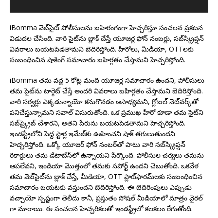
iBomma వెబ్‌సైట్ పోలీసులను బహిరంగంగా హెచ్చరిస్తూ సంచలన ప్రకటన
విడుదల చేసింది. వారి సైట్‌ను బ్లాక్ చేస్తే యూజర్ల ఫోన్ నంబర్లు, సబ్‌స్క్రిప్షన్
వివరాలు బయటపెడతామని బెదిరిస్తోంది. హీరోలు, మీడియా, OTTలకు
సంబంధించిన షాకింగ్ సమాచారం బహిర్గతం చేస్తామని హెచ్చరిస్తోంది.
iBomma తమ వద్ద 5 కోట్ల మంది యూజర్ల సమాచారం ఉందని, పోలీసులు
తమ సైట్‌ను టార్గెట్ చేస్తే అందరి వివరాలు బహిర్గతం చేస్తామని బెదిరిస్తోంది.
వారి సర్వర్లు ఎక్కడున్నాయో కనుగొనడం అసాధ్యమని, గ్లోబల్ నెట్‌వర్క్‌తో
పనిచేస్తున్నామని సవాల్ విసురుతోంది. ఒక ప్రముఖ హీరో కూడా తమ సైట్‌ని
సబ్‌స్క్రైబ్ చేశారని, అతని పేరును బయటపెడతామని హెచ్చరిస్తోంది.
ఇండస్ట్రీలోని పెద్ద స్టార్ల ఇమేజ్‌కు ఊహించని షాక్ తగులుతుందని
హెచ్చరిస్తోంది. ఒక్కో యూజర్ ఫోన్ నంబర్‌తో పాటు వారి సబ్‌స్క్రిప్షన్
రికార్డులు తమ డేటాబేస్‌లో ఉన్నాయని పేర్కొంది. పోలీసుల చర్యలు తమను
ఆపలేవని, ఇండియా మొత్తంలో తమకు సపోర్ట్ ఉందని చెబుతోంది. ఒకవేళ
తమ వెబ్‌సైట్‌ను బ్లాక్ చేస్తే, మీడియా, OTT ప్లాట్‌ఫారమ్‌లకు సంబంధించిన
సమాచారం బయటకు వస్తుందని బెదిరిస్తోంది. ఈ బెదిరింపులు ఎప్పుడు
వచ్చాయో స్పష్టంగా తెలీదు కానీ, ప్రస్తుతం సోషల్ మీడియాలో మాత్రం వైరల్
గా మారాయి. ఈ సంచలన హెచ్చరికలతో ఇండస్ట్రీలో కలకలం రేగుతోంది.