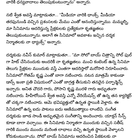
వారికి ధన్యవాదాలు తెలుపుకుంటున్నాను” అన్నారు.
నటి శ్వేత అవస్తి మాట్లాడుతూ… “మీడియా వారికి థాంక్స్. మీడియా
తరఫునుండి వచ్చిన ప్రశంసలకు మేము ఎంతో ఆనందిస్తున్నాము. మమ్మల్ని,
మా సినిమాను ఆదరిస్తున్న ప్రేక్షకులకు ప్రత్యేకంగా కృతజ్ఞతలు
తెలుపుకుంటున్నాను. అలాగే ఈ సినిమాలో అవకాశం ఇచ్చిన దర్శక
నిర్మాతలకు నా థ్యాంక్స్” అన్నారు.
దర్శకుడు నవీన్ కుమార్ మాట్లాడుతూ… “మా సోలో బాయ్ చిత్రాన్ని సోల్ ఫుల్
గా హిట్ చేసినందుకు అందరికీ నా కృతజ్ఞతలు. మంచి కంటెంట్ ఉన్న సినిమా
తెలుగు ప్రేక్షకుల ముందుకు వస్తే ఎంతగా ఆదరిస్తారో మరోసారి నిరూపించారు.
సినిమాలో గౌతమ్ కృష్ణ ఎంతో బాగా నటించారు. నటన మాత్రమే కాకుండా
డాన్స్ ఇంకా ప్రతి విషయంలో ఎంతో జాగ్రత్త తీసుకుని తనదైన పర్ఫార్మెన్స్
ఇచ్చారు. అనిత చౌదరి గారు, పోసాని కృష్ణ మురళి గారు అద్భుతంగా
నటించారు. హీహీరోయిన్ శ్వేత అవస్తి ఎన్నో వేరియేషన్స్ తో ఉన్న తన క్యారెక్టర్
తో చక్కగా నటించారు. ఆమె భవిష్యత్తులో ఉన్నత స్థాయికి వెళ్తారు. ఈ
సినిమాలో ఉన్న ఐదు పాటలు ఐదు ఆణిముత్యాలు లాంటివి. సంగీత
దర్శకుడు జూడ సాండీ అద్భుతమైన సంగీతాన్ని అందించారు. యాక్షన్ సీన్స్
కూడా బాగా వచ్చాయి. ఈ సినిమాకు నిర్మాతగా ముందుకు వచ్చిన సతీష్
గారికి ముందు ముందు మరింత లాభాలు వచ్చి ఉన్నత స్థాయికి వెళ్ళాలని
కోరుకుంటున్నాను. సోలో బాయ్ సినిమాను ఆదరించిన ప్రేక్షకులకు నా