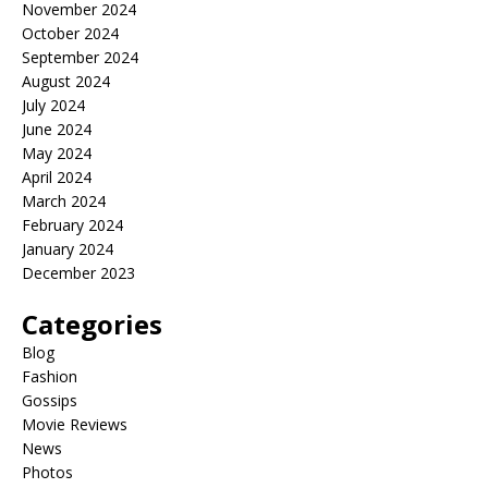
November 2024
October 2024
September 2024
August 2024
July 2024
June 2024
May 2024
April 2024
March 2024
February 2024
January 2024
December 2023
Categories
Blog
Fashion
Gossips
Movie Reviews
News
Photos