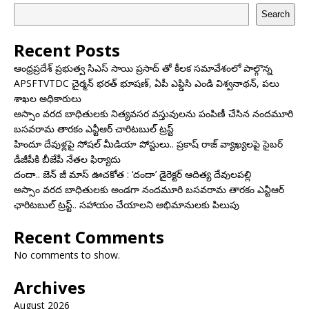
Search
Recent Posts
ఆంధ్రప్రదేశ్ ప్రభుత్వ సిఎస్ సాయి ప్రసాద్ తో కీలక సమావేశంలో పాల్గొన్న
APSFTVTDC చైర్మన్ భరత్ భూషణ్, ఏపీ ఎఫ్డిసి ఎండి విశ్వనాథన్, పలు
శాఖల అధికారులు
అస్సాం వరద బాధితులకు నిత్యవసర వస్తువులను పంపిణీ చేసిన నందమూరి
బసవరామ తారకం ఎన్టీఆర్ చారిటబుల్ ట్రస్ట్
హిందూ దేవుళ్లపై సోషల్ మీడియా పోస్టులు.. ప్రకాష్ రాజ్ వ్యాఖ్యలపై సైబర్
డీజీపీకి బీజేపీ నేతల ఫిర్యాదు
దందా.. జెన్ జీ మాస్ ఊచకోత : ‘దందా’ డైరెక్ట‌ర్ ఆదిత్య దేవులపల్లి
అస్సాం వరద బాధితులకు అండగా నందమూరి బసవరామ తారకం ఎన్టీఆర్
ఛారిటబుల్ ట్రస్ట్.. సహాయం చేయాలని అభిమానులకు పిలుపు
Recent Comments
No comments to show.
Archives
August 2026