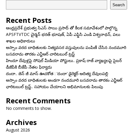
Search
Recent Posts
ఆంధ్రప్రదేశ్ ప్రభుత్వ సిఎస్ సాయి ప్రసాద్ తో కీలక సమావేశంలో పాల్గొన్న
APSFTVTDC చైర్మన్ భరత్ భూషణ్, ఏపీ ఎఫ్డిసి ఎండి విశ్వనాథన్, పలు
శాఖల అధికారులు
అస్సాం వరద బాధితులకు నిత్యవసర వస్తువులను పంపిణీ చేసిన నందమూరి
బసవరామ తారకం ఎన్టీఆర్ చారిటబుల్ ట్రస్ట్
హిందూ దేవుళ్లపై సోషల్ మీడియా పోస్టులు.. ప్రకాష్ రాజ్ వ్యాఖ్యలపై సైబర్
డీజీపీకి బీజేపీ నేతల ఫిర్యాదు
దందా.. జెన్ జీ మాస్ ఊచకోత : ‘దందా’ డైరెక్ట‌ర్ ఆదిత్య దేవులపల్లి
అస్సాం వరద బాధితులకు అండగా నందమూరి బసవరామ తారకం ఎన్టీఆర్
ఛారిటబుల్ ట్రస్ట్.. సహాయం చేయాలని అభిమానులకు పిలుపు
Recent Comments
No comments to show.
Archives
August 2026