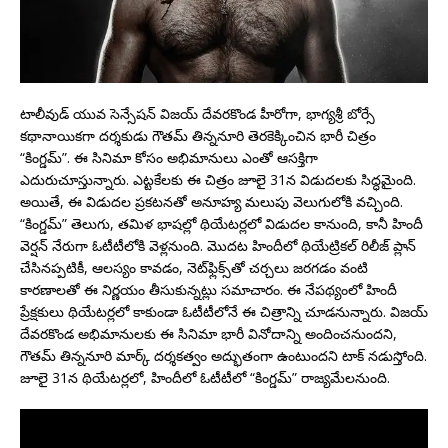
టాలీవుడ్ యువ సెన్సేషన్ విజయ్ దేవరకొండ హీరోగా, భాగ్యశ్రీ బోర్సే
కథానాయికగా దర్శకుడు గౌతమ్ తిన్ననూరి తెరకెక్కించిన భారీ చిత్రం
“కింగ్డమ్”. ఈ సినిమా కోసం అభిమానులు ఎంతో ఆసక్తిగా
ఎదురుచూస్తున్నారు. ఎట్టకేలకు ఈ చిత్రం జూలై 31న విడుదలకు సిద్ధమైంది.
అయితే, ఈ విడుదల ప్రకటనతో అనూహ్య మలుపు వెలుగులోకి వచ్చింది.
“కింగ్డమ్” తెలుగు, తమిళ భాషల్లో థియేటర్లలో విడుదల కానుంది, కానీ హిందీ
వెర్షన్ నేరుగా ఓటీటీలోకి వెళ్లనుంది. మొదట హిందీలో థియేట్రికల్ రిలీజ్ ప్లాన్
చేసినప్పటికీ, ఆలస్యం కావడం, నెట్‌ఫ్లిక్స్‌తో చర్చలు జరగడం వంటి
కారణాలతో ఈ నిర్ణయం తీసుకున్నట్లు సమాచారం. ఈ నేపథ్యంలో హిందీ
ప్రేక్షకులు థియేటర్లలో కాకుండా ఓటీటీలోనే ఈ చిత్రాన్ని చూడనున్నారు. విజయ్
దేవరకొండ అభిమానులకు ఈ సినిమా భారీ వినోదాన్ని అందించనుందని,
గౌతమ్ తిన్ననూరి మార్క్ దర్శకత్వం అద్భుతంగా ఉంటుందని టాక్ నడుస్తోంది.
జూలై 31న థియేటర్లలో, హిందీలో ఓటీటీలో “కింగ్డమ్” రాజ్యమేలనుంది.