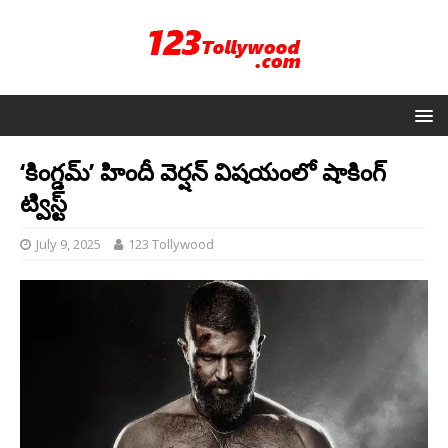
‘కింగ్డమ్’ హిందీ వెర్షన్ విషయంలో షాకింగ్
ట్విస్ట్
July 9, 2025
123 Tollywood