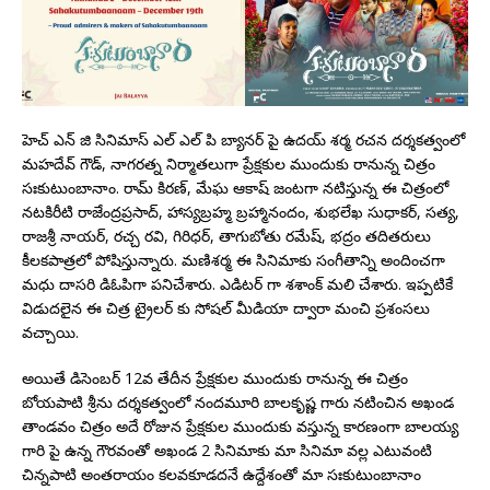
హెచ్ ఎన్ జి సినిమాస్ ఎల్ ఎల్ పి బ్యానర్ పై ఉదయ్ శర్మ రచన దర్శకత్వంలో
మహదేవ్ గౌడ్, నాగరత్న నిర్మాతలుగా ప్రేక్షకుల ముందుకు రానున్న చిత్రం
సఃకుటుంబానాం. రామ్ కిరణ్, మేఘ ఆకాష్ జంటగా నటిస్తున్న ఈ చిత్రంలో
నటకిరీటి రాజేంద్రప్రసాద్, హాస్యబ్రహ్మ బ్రహ్మానందం, శుభలేఖ సుధాకర్, సత్య,
రాజశ్రీ నాయర్, రచ్చ రవి, గిరిధర్, తాగుబోతు రమేష్, భద్రం తదితరులు
కీలకపాత్రలో పోషిస్తున్నారు. మణిశర్మ ఈ సినిమాకు సంగీతాన్ని అందించగా
మధు దాసరి డిఓపిగా పనిచేశారు. ఎడిటర్ గా శశాంక్ మలి చేశారు. ఇప్పటికే
విడుదలైన ఈ చిత్ర ట్రైలర్ కు సోషల్ మీడియా ద్వారా మంచి ప్రశంసలు
వచ్చాయి.
అయితే డిసెంబర్ 12వ తేదీన ప్రేక్షకుల ముందుకు రానున్న ఈ చిత్రం
బోయపాటి శ్రీను దర్శకత్వంలో నందమూరి బాలకృష్ణ గారు నటించిన అఖండ
తాండవం చిత్రం అదే రోజున ప్రేక్షకుల ముందుకు వస్తున్న కారణంగా బాలయ్య
గారి పై ఉన్న గౌరవంతో అఖండ 2 సినిమాకు మా సినిమా వల్ల ఎటువంటి
చిన్నపాటి అంతరాయం కలవకూడదనే ఉద్దేశంతో మా సఃకుటుంబానాం