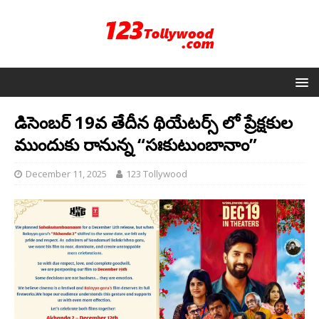
డిసెంబర్ 19వ తేదీన థియేటర్స్ లో ప్రేక్షకుల
ముందుకు రానున్న “సఃకుటుంబానాం”
December 11, 2025
123 Tollywood