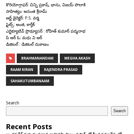
కొరియోగ్రాఫర్: చిన్ని ప్రకాష్, భాను, విజయ్ పొలాకి
సాహిత్యం: అనంత శ్రీరామ్
ఆర్ట్ డైరెక్టర్: P.S. వర్మ
ఫైట్స్: అంజి, కార్తీక్
ఎగ్జిక్యూటివ్ ప్రొడ్యూసర్ : రోహిత్ కుమార్ పద్మనాభ
పి ఆర్ ఓ: మధు వి ఆర్
డిజిటల్ : డిజిటల్ దుకాణం
BRAHMANANDAM
MEGHA AKASH
RAAM KIRAN
RAJENDRA PRASAD
SAHAKUTUMBANAAM
Search
Search
Recent Posts