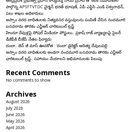
ఆంధ్రప్రదేశ్ ప్రభుత్వ ప్రధాన కార్యదర్శి సాయి ప్రసాద్ తో కీలక సమావేశంలో
పాల్గొన్న APSFTVTDC చైర్మన్ భరత్ భూషణ్, ఏపీ ఎఫ్డిసి ఎండి విశ్వనాథన్,
పలు శాఖల అధికారులు
అస్సాం వరద బాధితులకు నిత్యవసర వస్తువులను పంపిణీ చేసిన నందమూరి
బసవరామ తారకం ఎన్టీఆర్ చారిటబుల్ ట్రస్ట్
హిందూ దేవుళ్లపై సోషల్ మీడియా పోస్టులు.. ప్రకాష్ రాజ్ వ్యాఖ్యలపై సైబర్
డీజీపీకి బీజేపీ నేతల ఫిర్యాదు
దందా.. జెన్ జీ మాస్ ఊచకోత : ‘దందా’ డైరెక్ట‌ర్ ఆదిత్య దేవులపల్లి
అస్సాం వరద బాధితులకు అండగా నందమూరి బసవరామ తారకం ఎన్టీఆర్
ఛారిటబుల్ ట్రస్ట్.. సహాయం చేయాలని అభిమానులకు పిలుపు
Recent Comments
No comments to show.
Archives
August 2026
July 2026
June 2026
May 2026
April 2026