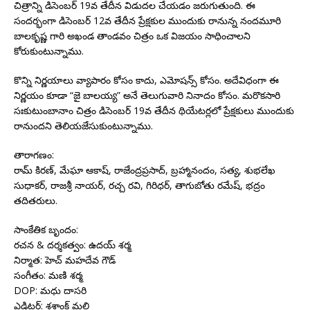
చిత్రాన్ని డిసెంబర్ 19వ తేదీన విడుదల చేయడం జరుగుతుంది. ఈ
సందర్భంగా డిసెంబర్ 12వ తేదీన ప్రేక్షకుల ముందుకు రానున్న నందమూరి
బాలకృష్ణ గారి అఖండ తాండవం చిత్రం ఒక విజయం సాధించాలని
కోరుకుంటున్నాము.
కొన్ని నిర్ణయాలు వ్యాపారం కోసం కాదు, ఎమోషన్స్ కోసం. అదేవిధంగా ఈ
నిర్ణయం కూడా “జై బాలయ్య” అనే తెలుగువారి నినాదం కోసం. మరొకసారి
సఃకుటుంబానాం చిత్రం డిసెంబర్ 19వ తేదీన థియేటర్లలో ప్రేక్షకులు ముందుకు
రానుందని తెలియజేసుకుంటున్నాము.
తారాగణం:
రామ్ కిరణ్, మేఘా ఆకాష్, రాజేంద్రప్రసాద్, బ్రహ్మానందం, సత్య, శుభలేఖ
సుధాకర్, రాజశ్రీ నాయర్, రచ్చ రవి, గిరిధర్, తాగుబోతు రమేష్, భద్రం
తదితరులు.
సాంకేతిక బృందం:
రచన & దర్శకత్వం: ఉదయ్ శర్మ
నిర్మాత: హెచ్ మహదేవ గౌడ్
సంగీతం: మణి శర్మ
DOP: మధు దాసరి
ఎడిటర్: శశాంక్ మలి