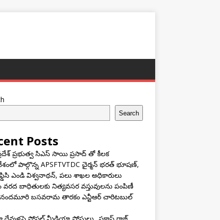
ch
Search
cent Posts
్రదేశ్ ప్రభుత్వ సిఎస్ సాయి ప్రసాద్ తో కీలక
శంలో పాల్గొన్న APSFTVTDC చైర్మన్ భరత్ భూషణ్,
ఫ్డిసి ఎండి విశ్వనాథన్, పలు శాఖల అధికారులు
ం వరద బాధితులకు నిత్యవసర వస్తువులను పంపిణీ
 నందమూరి బసవరామ తారకం ఎన్టీఆర్ చారిటబుల్
దేవుళ్లపై సోషల్ మీడియా పోస్టులు.. ప్రకాష్ రాజ్