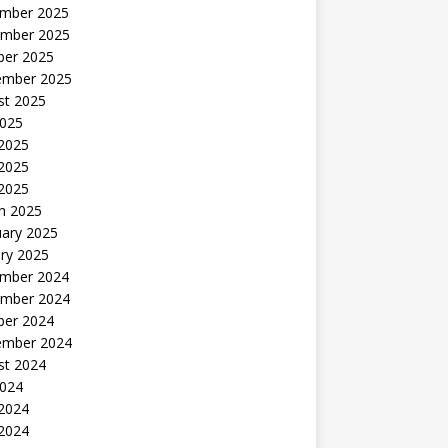
mber 2025
mber 2025
ber 2025
ember 2025
st 2025
2025
 2025
2025
 2025
h 2025
uary 2025
ry 2025
mber 2024
mber 2024
ber 2024
ember 2024
st 2024
2024
 2024
2024