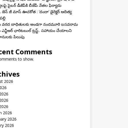
యలపై సైబర్ డీజీపీకి బీజేపీ నేతల ఫిర్యాదు
 జెన్ జీ మాస్ ఊచకోత : ‘దందా’ డైరెక్ట‌ర్ ఆదిత్య
ల్లి
ాం వరద బాధితులకు అండగా నందమూరి బసవరామ
 ఎన్టీఆర్ ఛారిటబుల్ ట్రస్ట్.. సహాయం చేయాలని
ానులకు పిలుపు
cent Comments
omments to show.
chives
st 2026
2026
 2026
2026
 2026
h 2026
uary 2026
ry 2026