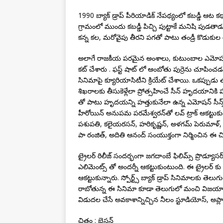
1990 బ్యాక్ డ్రాప్ పీరియాడిక్ నేపథ్యంలో కబడ్డీ ఆట కథా
గ్రామంలో ముందు కబడ్డీ పిచ్చి పుట్టాకే మనిషి పుడతాడ
కన్న కల, మరోవైపు తీరని పగతో పాటు తండ్రీ కొడుకుల రి
అలాగే రాజకీయ పరమైన అంశాలు, కుటుంబాల ఎమోషన్ వంటి
కట్ చేశారు . ఫస్ట్ షాట్ లో ఆంబోతు పుర్రెను చూపించడం
సినిమాపై క్యూరియాసిటీని క్రియేట్ చేశాయి. ఒకప్పుడ
శిఖరాలకు తీసుకెళ్లేలా ప్రోత్సహించే సీన్ హృదయానికి హత
తో పాటు హృదయన్ని హత్తుకునేలా ఉన్న ఎమోషన్ సీన్స్ త
హీరోయిన్ అనుపమ పరమేశ్వరన్‌తో లవ్ ట్రాక్ ఆకట్టుకుం
పశుపతి, కలైయరసన్, హరికృష్ణన్‌, అళగమ్‌ పెరుమాళ్‌,
పా రంజిత్, అదితి ఆనంద్ సంయుక్తంగా నిర్మించిన ఈ చిత్
ట్రైలర్ రిలీజ్ సందర్భంగా జగదాంబే ఫిలిమ్స్ ప్రొడ్యూసర్
ఎలిమెంట్స్ తో అందర్నీ ఆకట్టుకుంటుంది. ఈ ట్రైలర్ కు 
ఆకట్టుకున్నారు. స్పోర్ట్స్ బ్యాక్ డ్రాప్ సినిమాలకు తె
రాబోతున్న ఈ సినిమా కూడా తెలుగులో మంచి విజయాన్న
విడుదల చేసే అవకాశాన్నిచ్చిన నీలం స్టూడియోస్, అప్లా
చిత్రం : బైసన్