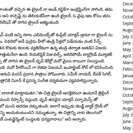
Dece
ంశంతో వచ్చిన ఈ ట్రైలర్ రా అండ్ రస్టిక్‌గా ఇంట్రెస్టింగ్‌గా సాగింది. తమ
Nove
ు అని కాన్సెప్ట్ ను తెలియజేసేలా ఉంది ట్రైలర్. ఓ వైపు ఆట కోసం తను
Octo
లేషన్ తో సాగిన ట్రైలర్ ఆకట్టుకుంది.
Sept
Augu
 అన్ని రకాల ఎలిమెంట్స్‌తో కంప్లీట్ యాక్షన్ డ్రామా గా ట్రైలర్ ను
July 
, చివరిలో అదే పుర్రెను హీరో తండ్రి నీళ్లలో పడేయడం వంటి సీన్స్
June
ు తన కొడుకు కలలకు వ్యతిరేకంగా ఉన్న తండ్రి తర్వాత అతడిని విజయ
May 
్తుకునేలా ఉంది. రియలిస్టిక్ విజువల్స్, అదిరిపోయే బ్యాగ్రౌండ్ మ్యూజిక్
April
ో సాగిన ఈ ట్రైలర్ ధృవ్ కెరీర్లో మరో మైలు రాయిగా నిలుస్తుంది.
Marc
ది. మరో హీరోయిన్ గా రెజిషా విజయన్ ఇంపార్టెంట్ రోల్ లో కనిపించింది.
Febr
 అరువి మదన్‌ ప్రధాన పాత్రలు పోషించారు. సమీర్ నాయర్, దీపక్ సెగల్,
Janua
రానికి నివాస్ కే ప్రసన్న సంగీత దర్శకుడుగా వ్యవహరిస్తున్నారు.
Dece
Nove
 బాలాజీ మాట్లాడుతూ..”ఈ చిత్ర ట్రైలర్ ఆసక్తికరంగా ఉంటూనే త్రిల్లింగ్
Octo
మంచి రెస్పాన్స్ వస్తుంది. ధృవ్ తనదైన యాక్షన్ పర్ఫామెన్స్ తో
Sept
లుగులో మంచి ఆదరణ దక్కుతుంది. అలాగే ఇప్పుడు కబడ్డీ బ్యాక్ గ్రౌండ్ లో
Augu
ి అందుకుంటుందని నమ్ముతున్నా. ఈ చిత్రాన్ని నాకు తెలుగులో
July 
జ్ ఎంటర్టైన్మెంట్ సంస్థలకు ధన్యవాదాలు” అని అన్నారు.
June
May 