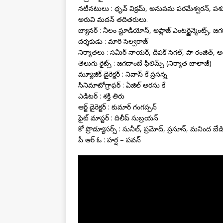
నటీనటులు : ధృవ్ విక్రమ్, అనుపమ పరమేశ్వరన్, పశుప
అరువి మదన్‌ తదితరులు.
బ్యానర్ : నీలం స్టూడియోస్, అప్లాజ్ ఎంటర్టైన్మెంట్స్, జ
దర్శకుడు : మారి సెల్వరాజ్
నిర్మాతలు : సమీర్ నాయర్, దీపక్ సెగల్, పా రంజిత్, 
తెలుగు రైట్స్ : జగదాంబే ఫిలిమ్స్ (నిర్మాత బాలాజీ)
మ్యూజిక్ డైరెక్టర్ : నివాస్ కే ప్రసన్న
సినిమాటోగ్రాఫర్ : ఏజిల్ అరసు కే
ఎడిటర్ : శక్తి తిరు
ఆర్ట్ డైరెక్టర్ : కుమార్ గంగప్పన్
ఫైట్ మాస్టర్ : దిలీప్ సుబ్రయన్
కో ప్రొడ్యూసర్స్ : సునీల్, ప్రమోద్, ప్రసూన్, మనింద బేడ
పీ ఆర్ ఓ : హర్ష – పవన్