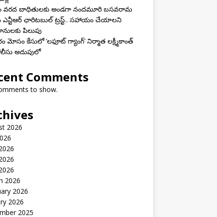
ాం వరద బాధితులకు అండగా నందమూరి బసవరామ
 ఎన్టీఆర్ ఛారిటబుల్ ట్రస్ట్.. సహాయం చేయాలని
ానులకు పిలుపు
 మోసం కేసులో ‘లఫూట్ గ్యాంగ్’ నిర్మాత లక్ష్మీకాంత్
 పోలీసు అదుపులో
cent Comments
omments to show.
chives
st 2026
2026
 2026
2026
 2026
h 2026
uary 2026
ry 2026
mber 2025