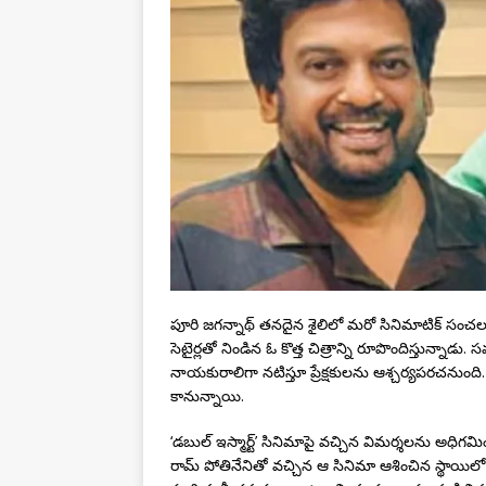
పూరి జగన్నాథ్ తనదైన శైలిలో మరో సినిమాటిక్ సంచలన
సెటైర్లతో నిండిన ఓ కొత్త చిత్రాన్ని రూపొందిస్తున్న
నాయకురాలిగా నటిస్తూ ప్రేక్షకులను ఆశ్చర్యపరచనుంది. పూరి
కానున్నాయి.
‘డబుల్ ఇస్మార్ట్’ సినిమాపై వచ్చిన విమర్శలను అధిగమి
రామ్ పోతినేనితో వచ్చిన ఆ సినిమా ఆశించిన స్థాయిలో