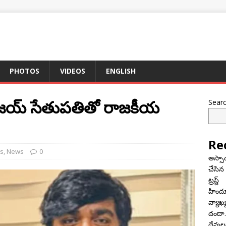
PHOTOS
VIDEOS
ENGLISH
– విజయ్ సేతుపతితో రాజకీయ
Sear
Re
s
,
News
0
అస్సా
చేసిన
ట్రస్ట్
హిందూ 
వ్యాఖ్
దందా..
దేవులప