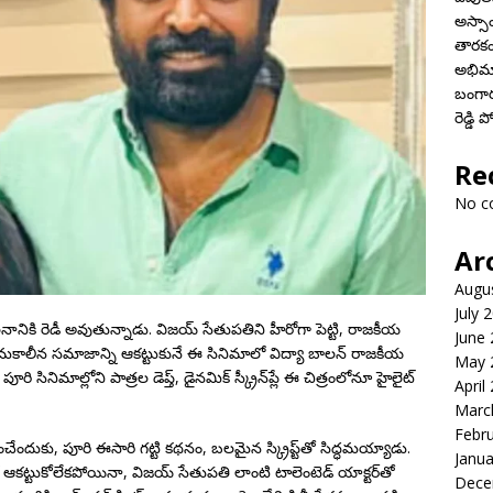
అస్స
తారకం
అభిమ
బంగారం
రెడ్డి
Re
No c
Ar
Augu
July 
ానికి రెడీ అవుతున్నాడు. విజయ్ సేతుపతిని హీరోగా పెట్టి, రాజకీయ
June
ాడు. సమకాలీన సమాజాన్ని ఆకట్టుకునే ఈ సినిమాలో విద్యా బాలన్ రాజకీయ
May 
 సినిమాల్లోని పాత్రల డెప్త్, డైనమిక్ స్క్రీన్‌ప్లే ఈ చిత్రంలోనూ హైలైట్
April
Marc
Febr
ంచేందుకు, పూరి ఈసారి గట్టి కథనం, బలమైన స్క్రిప్ట్‌తో సిద్ధమయ్యాడు.
Janua
 ఆకట్టుకోలేకపోయినా, విజయ్ సేతుపతి లాంటి టాలెంటెడ్ యాక్టర్‌తో
Dece