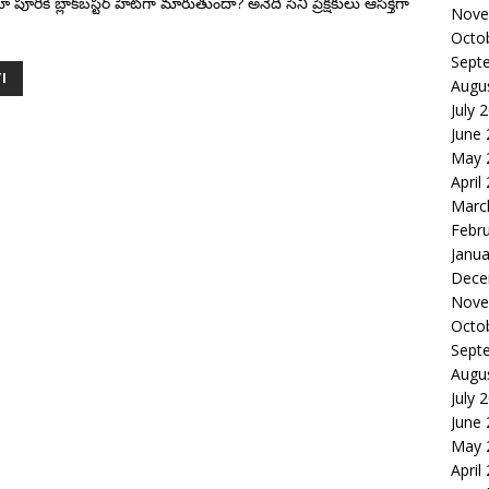
రికి బ్లాక్‌బస్టర్ హిట్‌గా మారుతుందా? అనేది సినీ ప్రేక్షకులు ఆసక్తిగా
Nove
Octo
Sept
I
Augu
July 
June
May 
April
Marc
Febr
Janua
Dece
Nove
Octo
Sept
Augu
July 
June
May 
April