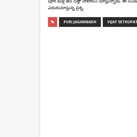
పూరి మళ్లీ తన సత్తా చాటాలని చూస్తున్నాడు. ఈ సినిమా పూ
ఎదురుచూస్తున్న ప్రశ్న.
PURI JAGANNADH
VIJAY SETHUPAT