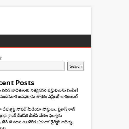
ch
Search
cent Posts
ం వరద బాధితులకు నిత్యవసర వస్తువులను పంపిణీ
 నందమూరి బసవరామ తారకం ఎన్టీఆర్ చారిటబుల్
దేవుళ్లపై సోషల్ మీడియా పోస్టులు.. ప్రకాష్ రాజ్
యలపై సైబర్ డీజీపీకి బీజేపీ నేతల ఫిర్యాదు
 జెన్ జీ మాస్ ఊచకోత : ‘దందా’ డైరెక్ట‌ర్ ఆదిత్య
ల్లి