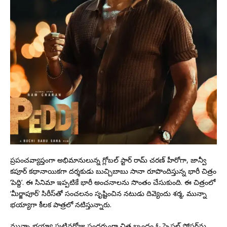
ప్రపంచవ్యాప్తంగా అభిమానులున్న గ్లోబల్ స్టార్ రామ్ చరణ్ హీరోగా, జాన్వీ
కపూర్ కథానాయికగా దర్శకుడు బుచ్చిబాబు సానా రూపొందిస్తున్న భారీ చిత్రం
‘పెద్ది’. ఈ సినిమా ఇప్పటికే భారీ అంచనాలను సొంతం చేసుకుంది. ఈ చిత్రంలో
‘మీర్జాపూర్’ సిరీస్‌తో సంచలనం సృష్టించిన నటుడు దివ్యెందు శర్మ, మున్నా
భయ్యాగా కీలక పాత్రలో నటిస్తున్నారు.
మున్నా భయ్యా పుట్టినరోజు సందర్భంగా చిత్ర బృందం ఓ స్పెషల్ పోస్టర్‌ను