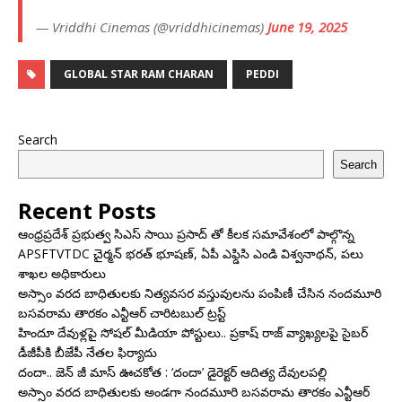
— Vriddhi Cinemas (@vriddhicinemas)
June 19, 2025
GLOBAL STAR RAM CHARAN
PEDDI
Search
Search
Recent Posts
ఆంధ్రప్రదేశ్ ప్రభుత్వ సిఎస్ సాయి ప్రసాద్ తో కీలక సమావేశంలో పాల్గొన్న
APSFTVTDC చైర్మన్ భరత్ భూషణ్, ఏపీ ఎఫ్డిసి ఎండి విశ్వనాథన్, పలు
శాఖల అధికారులు
అస్సాం వరద బాధితులకు నిత్యవసర వస్తువులను పంపిణీ చేసిన నందమూరి
బసవరామ తారకం ఎన్టీఆర్ చారిటబుల్ ట్రస్ట్
హిందూ దేవుళ్లపై సోషల్ మీడియా పోస్టులు.. ప్రకాష్ రాజ్ వ్యాఖ్యలపై సైబర్
డీజీపీకి బీజేపీ నేతల ఫిర్యాదు
దందా.. జెన్ జీ మాస్ ఊచకోత : ‘దందా’ డైరెక్ట‌ర్ ఆదిత్య దేవులపల్లి
అస్సాం వరద బాధితులకు అండగా నందమూరి బసవరామ తారకం ఎన్టీఆర్