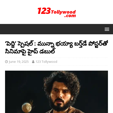
‘పెద్ది’ స్పెషల్ : మున్నా భయ్యా బర్త్‌డే పోస్టర్‌తో
సినిమాపై హైప్ డబుల్
June 19, 2025
123 Tollywood