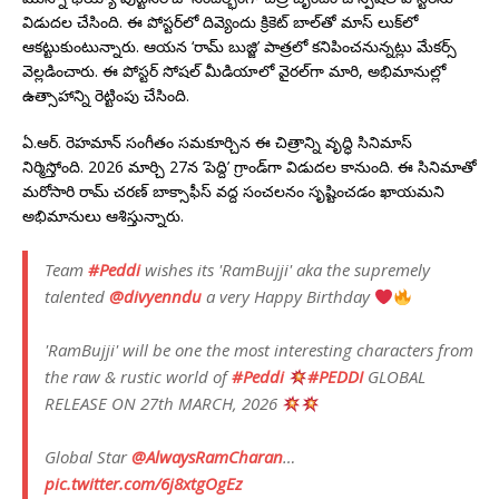
విడుదల చేసింది. ఈ పోస్టర్‌లో దివ్యెందు క్రికెట్ బాల్‌తో మాస్‌ లుక్‌లో
ఆకట్టుకుంటున్నారు. ఆయన ‘రామ్ బుజ్జి’ పాత్రలో కనిపించనున్నట్లు మేకర్స్
వెల్లడించారు. ఈ పోస్టర్ సోషల్ మీడియాలో వైరల్‌గా మారి, అభిమానుల్లో
ఉత్సాహాన్ని రెట్టింపు చేసింది.
ఏ.ఆర్. రెహమాన్ సంగీతం సమకూర్చిన ఈ చిత్రాన్ని వృద్ధి సినిమాస్
నిర్మిస్తోంది. 2026 మార్చి 27న ‘పెద్ది’ గ్రాండ్‌గా విడుదల కానుంది. ఈ సినిమాతో
మరోసారి రామ్ చరణ్ బాక్సాఫీస్ వద్ద సంచలనం సృష్టించడం ఖాయమని
అభిమానులు ఆశిస్తున్నారు.
Team
#Peddi
wishes its 'RamBujji' aka the supremely
talented
@divyenndu
a very Happy Birthday
'RamBujji' will be one the most interesting characters from
the raw & rustic world of
#Peddi
#PEDDI
GLOBAL
RELEASE ON 27th MARCH, 2026
Global Star
@AlwaysRamCharan
…
pic.twitter.com/6j8xtgOgEz