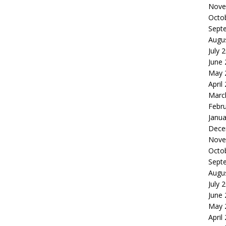
Nove
Octo
Sept
Augu
July 
June
May 
April
Marc
Febr
Janua
Dece
Nove
Octo
Sept
Augu
July 
June
May 
April