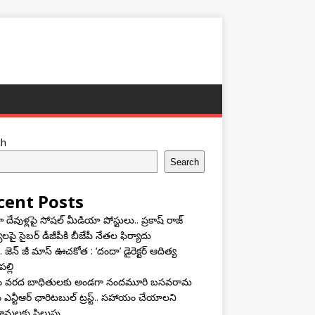
ch
Search
cent Posts
దేవుళ్లపై సోషల్ మీడియా పోస్టులు.. ప్రకాష్ రాజ్
యలపై సైబర్ డీజీపీకి బీజేపీ నేతల ఫిర్యాదు
 జెన్ జీ మాస్ ఊచకోత : ‘దందా’ డైరెక్ట‌ర్ ఆదిత్య
ల్లి
ాం వరద బాధితులకు అండగా నందమూరి బసవరామ
 ఎన్టీఆర్ ఛారిటబుల్ ట్రస్ట్.. సహాయం చేయాలని
ానులకు పిలుపు