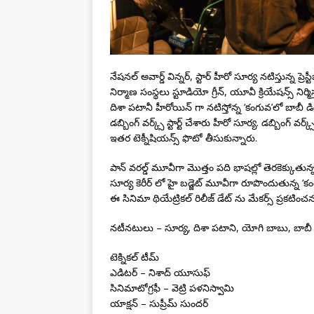
నేషనల్ అవార్డ్ విన్నర్, స్టార్ హీరో సూర్య నటిస్తున్న
నిర్మాణ సంస్థలు స్టూడియో గ్రీన్, యూవీ క్రియేషన్స్ నిర్మ
దిశా పటానీ హీరోయిన్ గా నటిస్తోన్న ‘కంగువ’లో బాబీ డి
డబ్బింగ్ వర్క్స్ స్టార్ట్ చేశారు హీరో సూర్య. డబ్బింగ్ వర
ఇతర టెక్నీషియన్స్ ఫొటో తీసుకున్నారు.
పాన్ వరల్డ్ మూవీగా మొత్తం పది భాషల్లో తెరకెక్కుతున్న ‘
సూర్య కెరీర్ లో హై బడ్జెట్ మూవీగా రూపొందుతున్న ‘కంగు
ఈ సినిమా థియేట్రికల్ రిలీజ్ డేట్ ను మేకర్స్ ప్రకటించన
నటీనటులు – సూర్య, దిశా పటాని, యోగి బాబు, బాబ
టెక్నికల్ టీమ్
ఎడిటర్ – నిశాద్ యూసుఫ్
సినిమాటోగ్రఫీ – వెట్రి పళనిస్వామి
యాక్షన్ – సుప్రీమ్ సుందర్