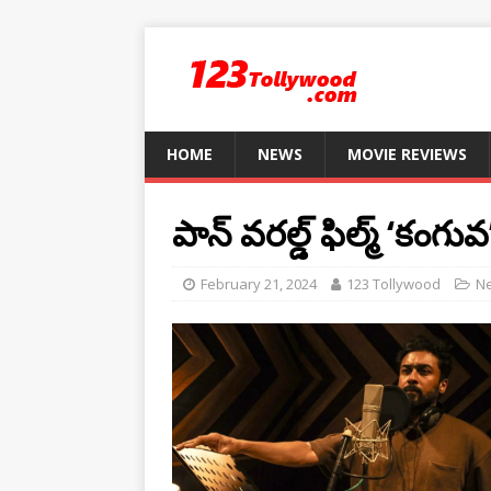
HOME
NEWS
MOVIE REVIEWS
పాన్ వరల్డ్ ఫిల్మ్ ‘కంగువ’
February 21, 2024
123 Tollywood
N