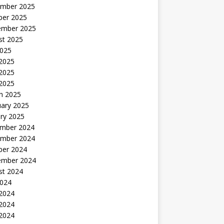
mber 2025
ber 2025
ember 2025
st 2025
2025
 2025
2025
 2025
h 2025
uary 2025
ry 2025
mber 2024
mber 2024
ber 2024
ember 2024
st 2024
2024
 2024
2024
 2024