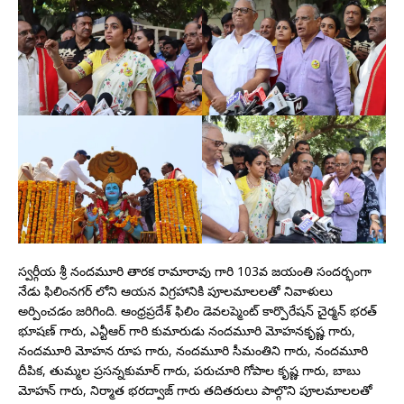
స్వర్గీయ శ్రీ నందమూరి తారక రామారావు గారి 103వ జయంతి సందర్భంగా
నేడు ఫిలింనగర్ లోని ఆయన విగ్రహానికి పూలమాలలతో నివాళులు
అర్పించడం జరిగింది. ఆంధ్రప్రదేశ్ ఫిలిం డెవలప్మెంట్ కార్పొరేషన్ చైర్మన్ భరత్
భూషణ్ గారు, ఎన్టీఆర్ గారి కుమారుడు నందమూరి మోహనకృష్ణ గారు,
నందమూరి మోహన రూప గారు, నందమూరి సీమంతిని గారు, నందమూరి
దీపిక, తుమ్మల ప్రసన్నకుమార్ గారు, పరుచూరి గోపాల కృష్ణ గారు, బాబు
మోహన్ గారు, నిర్మాత భరద్వాజ్ గారు తదితరులు పాల్గొని పూలమాలలతో