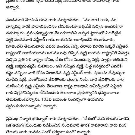
ప్రజల కోసం ఎంతో కృషి చేసిన వ్యక్తి నందమూరి తారక రామారావు గారు”
అన్నారు.
నందమూరి మోహన రూప గారు మాట్లాడుతూ… “మా తాత గారు, మా
నాన్నమ్మ గారికి పాదాభివందనం చేసుకుంటూ ఇక్కడికి వచ్చిన అందరికీ నా
నమస్కారం. ప్రపంచవ్యాప్తంగా తెలుగుజాతిని ఉన్నత స్థాయిలో నిలబెట్టిన
వ్యక్తి నందమూరి ఎన్టీఆర్ గారు. ఆయనను ఆరాధించని తెలుగువారు,
పూజించని తెలుగువారు ఎవరు ఉండరు. ఎన్ని తరాలు మారిన ఒక్కరే ఎన్టీఆర్.
రాష్ట్రంలో రాజకీయాలను ఒక మలుపు తిప్పిన వ్యక్తి ఆయన. రాష్ట్రానికి విపత్తు
వచ్చిన ప్రతిసారి రాష్ట్రం కోసం, దేశం కోసం ముందున్న వ్యక్తి. స్వార్దం తెలియని
వ్యక్తి. ఐక్యమత్యమే మహాబలం అని నమ్మిన వ్యక్తి. చిత్ర పరిశ్రమలో ఎవరికీ
కష్టం వచ్చినా వారి కోసం నిలబడిన వ్యక్తి ఎన్టీఆర్ గారు. ప్రజలను దేవుళ్ళుగా
చూసిన వ్యక్తి. ఎంతోమంది జీవితాలకు వెలుగు నింపి, వారి జీవితాలకు దారి
చూపించిన వ్యక్తి ఎన్టీఆర్. తెలంగాణ రాష్ట్ర రాజధాని అమీర్పేటలో ఎన్టీఆర్
గాడి విగ్రహావిష్కరణ చేసినందుకు తెలంగాణ ప్రభుత్వానికి ధన్యవాదాలు
తెలుపుకుంటున్నాను. 103వ జయంతి సందర్భంగా ఆయనను
స్మరించుకుంటున్నాను” అన్నారు.
ప్రముఖ నిర్మాత భరద్వాజ్ గారు మాట్లాడుతూ… “దేశంలో మన తెలుగు వారిని
ఒక అడుగు ముందుకు నడిపించిన నందమూరి తారక రామారావు గారు మన
తెలుగు వారు కావడం ఎంతో గర్వంగా ఉంది” అన్నారు.