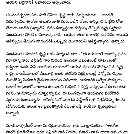
ఆయన విగ్రహానికి నివాళులు అర్పించారు.
ఈ సందర్భంగా పరుచూరి గోపాల కృష్ణ గారు మాట్లాడుతూ… “అందరి
నమస్కారం. ఈరోజు తెలుగు జాతి మరువలేని రోజు, అన్నగారి పుట్టిన రోజు.
తెలుగు జాతికి ప్రఖ్యాతిని ప్రపంచవ్యాప్తంగా గుర్తింపు తెచ్చిన వ్యక్తి స్వర్గీయ
నందమూరి తారక రామారావు గారు. ఆయన తెలుగు జాతికి ఒక వరం. ఆయన
ఆశీస్సులు తెలుగు వారందరికీ ఎప్పుడు ఉంటాయని ఆశిస్తున్నాను” అన్నారు.
నందమూరి మోహన కృష్ణ గారు మాట్లాడుతూ… “తెలుగు జాతి ఆరాధ్య దైవం,
మా నాన్నగారు ఎన్టీఆర్ గారి గురించి అందరూ చెబుతుంటే నాకు ఎంతో
గర్వంగా ఉంది. సినీ రాజకీయ రంగాలలో ఆయన ప్రజలను మెప్పించిన వ్యక్తి.
రాష్ట్ర రాజకీయాలలో పేదవాళ్ల ఆఖరి తెలిసిన వ్యక్తి కాబట్టి ఎన్నో మార్పులు
తీసుకొచ్చి పేదవారి దైవంగా ఆయన నిలిచారు. ఆడవారికి ప్రత్యేక హక్కులు
అలాగే ఆస్తులలో వాటాలు ఉండాలని గుర్తించిన వ్యక్తి. ఇప్పుడు దేశం అంతటా
మనం ఆ మార్పును చూస్తున్నాము. ఈ సందర్భంగా ఆయనను మరోసారి
స్మరించుకుంటున్నాను. అమీర్పేటలో నూతన ఎన్టీఆర్ గారి విగ్రహావిష్కరణను
చేసినందుకు తెలంగాణ ప్రభుత్వానికి రేవంత్ రెడ్డి గారికి నా కృతజ్ఞతలు”
అన్నారు.
మాజీ కార్పొరేటర్ కాజా సూర్యనారాయణ గారు మాట్లాడుతూ… “ఈరోజు
సారధి స్టూడియోస్ దగ్గర ఎన్టీఆర్ గారి విగ్రహం ప్రకారం నాకు చాలా ఆనందంగా