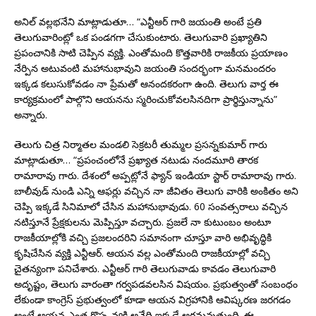
అనిల్ వల్లభనేని మాట్లాడుతూ… “ఎన్టీఆర్ గారి జయంతి అంటే ప్రతి
తెలుగువారింట్లో ఒక పండగగా చేసుకుంటారు. తెలుగువారి ప్రఖ్యాతిని
ప్రపంచానికి సాటి చెప్పిన వ్యక్తి. ఎంతోమంది కొత్తవారికి రాజకీయ ప్రయాణం
నేర్పిన అటువంటి మహానుభావుని జయంతి సందర్భంగా మనమందరం
ఇక్కడ కలుసుకోవడం నా ప్రేమతో ఆనందకరంగా ఉంది. తెలుగు వార్త ఈ
కార్యక్రమంలో పాల్గొని ఆయనను స్మరించుకోవలసినదిగా ప్రార్థిస్తున్నాను”
అన్నారు.
తెలుగు చిత్ర నిర్మాతల మండలి సెక్రటరీ తుమ్మల ప్రసన్నకుమార్ గారు
మాట్లాడుతూ… “ప్రపంచంలోనే ప్రఖ్యాత నటుడు నందమూరి తారక
రామారావు గారు. దేశంలో అప్పట్లోనే ఫ్యాన్ ఇండియా స్టార్ రామారావు గారు.
బాలీవుడ్ నుండి ఎన్ని ఆఫర్లు వచ్చిన నా జీవితం తెలుగు వారికి అంకితం అని
చెప్పి ఇక్కడే సినిమాలో చేసిన మహానుభావుడు. 60 సంవత్సరాలు వచ్చిన
నటిస్తూనే ప్రేక్షకులను మెప్పిస్తూ వచ్చారు. ప్రజలే నా కుటుంబం అంటూ
రాజకీయాల్లోకి వచ్చి ప్రజలందరిని సమానంగా చూస్తూ వారి అభివృద్ధికి
కృషిచేసిన వ్యక్తి ఎన్టీఆర్. ఆయన వల్ల ఎంతోమంది రాజకీయాల్లో వచ్చి
చైతన్యంగా పనిచేశారు. ఎన్టీఆర్ గారి తెలుగువాడు కావడం తెలుగువారి
అదృష్టం, తెలుగు వారంతా గర్వపడవలసిన విషయం. ప్రభుత్వంతో సంబంధం
లేకుండా కాంగ్రెస్ ప్రభుత్వంలో కూడా ఆయన విగ్రహానికి ఆవిష్కరణ జరగడం
అంటే ఆయన ఎంత గొప్ప వ్యక్తి అనేది ఇక్కడే అర్థమవుతుంది. ఈ