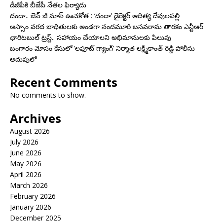
డీజీపీకి బీజేపీ నేతల ఫిర్యాదు
దందా.. జెన్ జీ మాస్ ఊచకోత : ‘దందా’ డైరెక్ట‌ర్ ఆదిత్య దేవులపల్లి
అస్సాం వరద బాధితులకు అండగా నందమూరి బసవరామ తారకం ఎన్టీఆర్
ఛారిటబుల్ ట్రస్ట్.. సహాయం చేయాలని అభిమానులకు పిలుపు
బంగారం మోసం కేసులో ‘లఫూట్ గ్యాంగ్’ నిర్మాత లక్ష్మీకాంత్ రెడ్డి పోలీసు
అదుపులో
Recent Comments
No comments to show.
Archives
August 2026
July 2026
June 2026
May 2026
April 2026
March 2026
February 2026
January 2026
December 2025