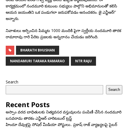
కార్యక్రమంలో నందమూరి కుటుంబ సభ్యులు పాల్గొని అభిమానులతో కలిసి
ఆయన జయంతిని ఒక పండుగలా జరుపకోవడం ఆనందకరం. జై ఎన్టీఆర్!”
అన్నారు.
నివాళులు అర్పించిన పిమ్మట 1000 మందికి పైగా స్వర్గీయ నందమూరి తారక
రామారావు గారి పేరిట ప్రజలకు అన్నదానం చేయడం జరిగింది.
BHARATH BHUSHAN
NANDAMURI TARAKA RAMARAO
NTR RAJU
Search
Search
Recent Posts
అస్సాం వరద బాధితులకు నిత్యవసర వస్తువులను పంపిణీ చేసిన నందమూరి
బసవరామ తారకం ఎన్టీఆర్ చారిటబుల్ ట్రస్ట్
హిందూ దేవుళ్లపై సోషల్ మీడియా పోస్టులు.. ప్రకాష్ రాజ్ వ్యాఖ్యలపై సైబర్