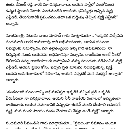
ఉంది. రేవంత్ రెడ్డి గారికి మా ధన్యవాదాలు. ఆయన పార్టీలో ఎంతోమంది
ఉన్నత స్థాయికి చేరారు. ఎంతమందికి రాజకీయ భవిష్యత్తు ఇచ్చిన వ్యక్తి
ఎన్టీఆర్. తెలుగువారికి ప్రపంచమంతటా ఒక గుర్తింపు తెచ్చిన వ్యక్తి ఎన్టీఆర్”
అన్నారు.
మాజీమంత్రి, నటుడు బాబు మోహన్ గారు మాట్లాడుతూ… “ఇక్కడికి విచ్చేసిన
నందమూరి తారక రామారావు గారి అభిమానులకు, ఆయన కుటుంబ
సభ్యులకు నమస్కారం. మా తల్లితండ్రులు అన్న గారి అభిమానులు. నా
చిన్నప్పటి నుండి ఆయనను అభిమానిస్తూ వచ్చాను. రాజకీయం అంటే ఏంటో
తెలియని నన్ను రాజకీయాలకు ఆహ్వానించి నన్ను ముందుకు నడిపించిన వ్యక్తి
ఎన్టీఆర్. ఆయన ప్రజల కోసం ఇచ్చిన ప్రతి మాటను నిలబెట్టుకున్న వ్యక్తి.
ఆయన అడుగుజాడలలో నడిచాను, ఆయన ఎప్పటికీ మన మధ్యనే ఉన్నారు”
అన్నారు.
“నందమూరి కుటుంబాన్ని అభిమానిస్తూ ఇక్కడికి వచ్చిన ప్రతి ఒక్కరికి
పేరుపేరునా నా ధన్యవాదాలు. ఆయన సినీ రాజకీయ రంగాలలో అద్భుతంగా
రాణించారు. ఆయన సమాజానికి ఎప్పుడూ ఈడెన్ మంచి చేయాలి అనుకునే
వ్యక్తి. మన వంతు సాయం మనం చేయాలని చెప్తూ ఉండే వ్యక్తి” అన్నారు.
నందమూరి సీమంతిని గారు మాట్లాడుతూ… “ప్రజలంతా సమానం అంటూ