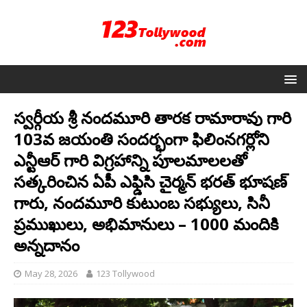
స్వర్గీయ శ్రీ నందమూరి తారక రామారావు గారి
103వ జయంతి సందర్భంగా ఫిలింనగర్లోని
ఎన్టీఆర్ గారి విగ్రహాన్ని పూలమాలలతో
సత్కరించిన ఏపీ ఎఫ్డిసి చైర్మన్ భరత్ భూషణ్
గారు, నందమూరి కుటుంబ సభ్యులు, సినీ
ప్రముఖులు, అభిమానులు – 1000 మందికి
అన్నదానం
May 28, 2026
123 Tollywood