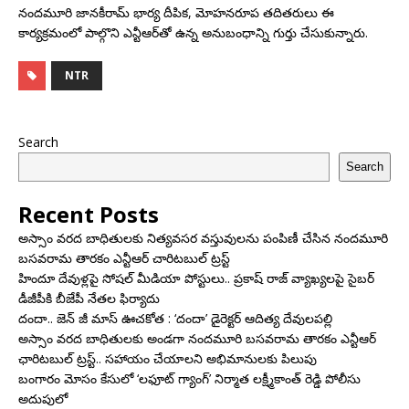
నందమూరి జానకీరామ్‌ భార్య దీపిక, మోహనరూప తదితరులు ఈ
కార్యక్రమంలో పాల్గొని ఎన్టీఆర్‌తో ఉన్న అనుబంధాన్ని గుర్తు చేసుకున్నారు.
NTR
Search
Search
Recent Posts
అస్సాం వరద బాధితులకు నిత్యవసర వస్తువులను పంపిణీ చేసిన నందమూరి
బసవరామ తారకం ఎన్టీఆర్ చారిటబుల్ ట్రస్ట్
హిందూ దేవుళ్లపై సోషల్ మీడియా పోస్టులు.. ప్రకాష్ రాజ్ వ్యాఖ్యలపై సైబర్
డీజీపీకి బీజేపీ నేతల ఫిర్యాదు
దందా.. జెన్ జీ మాస్ ఊచకోత : ‘దందా’ డైరెక్ట‌ర్ ఆదిత్య దేవులపల్లి
అస్సాం వరద బాధితులకు అండగా నందమూరి బసవరామ తారకం ఎన్టీఆర్
ఛారిటబుల్ ట్రస్ట్.. సహాయం చేయాలని అభిమానులకు పిలుపు
బంగారం మోసం కేసులో ‘లఫూట్ గ్యాంగ్’ నిర్మాత లక్ష్మీకాంత్ రెడ్డి పోలీసు
అదుపులో