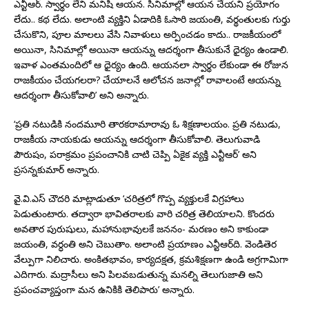
ఎన్టీఆర్‌. స్వార్థం లేని మనిషి ఆయన. సినిమాల్లో ఆయన చేయని ప్రయోగం
లేదు.. కథ లేదు. అలాంటి వ్యక్తిని ఏడాదికి ఓసారి జయంతి, వర్థంతులకు గుర్తు
చేసుకొని, పూల మాలలు వేసి నివాళులు అర్పించడం కాదు.. రాజకీయంలో
అయినా, సినిమాల్లో అయినా ఆయన్ను ఆదర్శంగా తీసుకునే ధైర్యం ఉండాలి.
ఇవాళ ఎంతమందిలో ఆ ధైర్యం ఉంది. ఆయనలా స్వార్థం లేకుండా ఈ రోజున
రాజకీయం చేయగలరా? చేయాలనే ఆలోచన జనాల్లో రావాలంటే ఆయన్ను
ఆదర్శంగా తీసుకోవాలి’ అని అన్నారు.
‘ప్రతి నటుడికి నందమూరి తారకరామారావు ఓ శిక్షణాలయం. ప్రతి నటుడు,
రాజకీయ నాయకుడు ఆయన్ను ఆదర్శంగా తీసుకోవాలి. తెలుగువాడి
పౌరుషం, పరాక్రమం ప్రపంచానికి చాటి చెప్పి ఏకైక వ్యక్తి ఎన్టీఆర్‌’ అని
ప్రసన్నకుమార్‌ అన్నారు.
వై.వి.ఎస్‌ చౌదరి మాట్లాడుతూ ‘చరిత్రలో గొప్ప వ్యక్తులకే విగ్రహాలు
పెడుతుంటారు. తద్వారా భావితరాలకు వారి చరిత్ర తెలియాలని. కొందరు
అవతార పురుషులు, మహానుభావులకే జననం- మరణం అని కాకుండా
జయంతి, వర్ధంతి అని చెబుతాం. అలాంటి ప్రయాణం ఎన్టీఆర్‌ది. వెండితెర
వేల్పుగా నిలిచారు. అంకితభావం, కార్యదక్షత, క్రమశిక్షణగా ఉండి అగ్రగామిగా
ఎదిగారు. మద్రాసీలు అని పిలవబడుతున్న మనల్ని తెలుగుజాతి అని
ప్రపంచవ్యాప్తంగా మన ఉనికికి తెలిపారు’ అన్నారు.