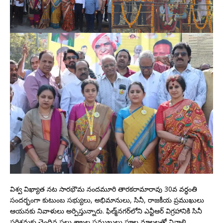
విశ్వ విఖ్యాత నట సారభౌమ నందమూరి తారకరామారావు 30వ వర్ధంతి
సందర్భంగా కుటుంబ సభ్యులు, అభిమానులు, సినీ, రాజకీయ ప్రముఖులు
ఆయనకు నివాళులు అర్పిస్తున్నారు. ఫిల్మ్‌నగర్‌లోని ఎన్టీఆర్‌ విగ్రహానికి సినీ
పరిశ్రమకు చెందిన పలు శాఖల ప్రముఖులు పూల మాలలతో నివాళి