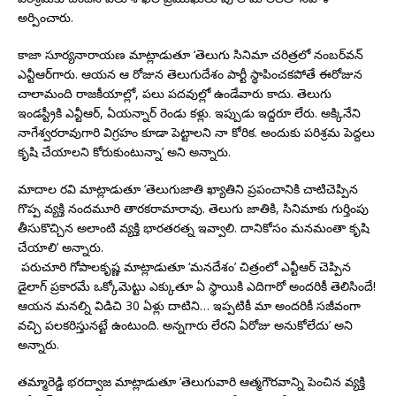
అర్పించారు.
కాజా సూర్యనారాయణ మాట్లాడుతూ ‘తెలుగు సినిమా చరిత్రలో నంబర్‌వన్‌
ఎన్టీఆర్‌గారు. ఆయన ఆ రోజున తెలుగుదేశం పార్టీ స్థాపించకపోతే ఈరోజున
చాలామంది రాజకీయాల్లో, పలు పదవుల్లో ఉండేవారు కాదు. తెలుగు
ఇండస్ట్రీకి ఎన్టీఆర్‌, ఏయన్నార్‌ రెండు కళ్లు. ఇప్పుడు ఇద్దరూ లేరు. అక్కినేని
నాగేశ్వరరావుగారి విగ్రహం కూడా పెట్టాలని నా కోరిక. అందుకు పరిశ్రమ పెద్దలు
కృషి చేయాలని కోరుకుంటున్నా’ అని అన్నారు.
మాదాల రవి మాట్లాడుతూ ‘తెలుగుజాతి ఖ్యాతిని ప్రపంచానికి చాటిచెప్పిన
గొప్ప వ్యక్తి నందమూరి తారకరామారావు. తెలుగు జాతికి, సినిమాకు గుర్తింపు
తీసుకొచ్చిన అలాంటి వ్యక్తి భారతరత్న ఇవ్వాలి. దానికోసం మనమంతా కృషి
చేయాలి’ అన్నారు.
పరుచూరి గోపాలకృష్ణ మాట్లాడుతూ ‘మనదేశం’ చిత్రంలో ఎన్టీఆర్‌ చెప్పిన
డైలాగ్‌ ప్రకారమే ఒక్కోమెట్టు ఎక్కుతూ ఏ స్థాయికి ఎదిగారో అందరికీ తెలిసిందే!
ఆయన మనల్ని విడిచి 30 ఏళ్లు దాటిని… ఇప్పటికీ మా అందరికీ సజీవంగా
వచ్చి పలకరిస్తునట్టే ఉంటుంది. అన్నగారు లేరని ఏరోజు అనుకోలేదు’ అని
అన్నారు.
తమ్మారెడ్డి భరద్వాజ మాట్లాడుతూ ‘తెలుగువారి ఆత్మగౌరవాన్ని పెంచిన వ్యక్తి