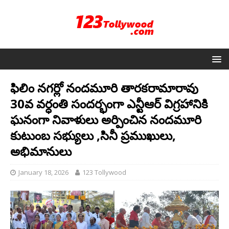
ఫిలిం నగర్లో నందమూరి తారకరామారావు
30వ వర్ధంతి సందర్భంగా ఎన్టీఆర్ విగ్రహానికి
ఘనంగా నివాళులు అర్పించిన నందమూరి
కుటుంబ సభ్యులు ,సినీ ప్రముఖులు,
అభిమానులు
January 18, 2026
123 Tollywood