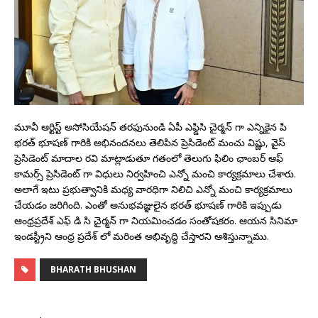
మూవీ ఆర్టిస్ట్ అసోసియేషన్ తరఫునుండి ఏపీ ఎఫ్డిసి చైర్మన్ గా ఎన్నికైన పి
భరత్ భూషణ్ గారికి అభినందనలు తెలిపిన ప్రెసిడెంట్ మంచు విష్ణు, వైస్
ప్రెసిడెంట్ మాదాల రవి మాట్లాడుతూ గతంలో తెలుగు ఫిలిం ఛాంబర్ ఆఫ్
కామర్స్ ప్రెసిడెంట్ గా విధులు నిర్వహించి ఎన్నో మంచి కార్యక్రమాలు చేశారు.
అలాగే ఇటు ప్రభుత్వానికి మధ్య వారధిగా నిలిచి ఎన్నో మంచి కార్యక్రమాలు
చేయడం జరిగింది. ఎంతో అనుభవజ్ఞులైన భరత్ భూషణ్ గారికి ఇప్పుడు
ఆంధ్రప్రదేశ్ ఎఫ్ డి సి చైర్మన్ గా నియమించడం సంతోషకరం. ఆయన సినిమా
ఇండస్ట్రీని ఆంధ్ర ప్రదేశ్ లో మరింత అభివృద్ధి చేస్తారని ఆశిస్తున్నాము.
BHARATH BHUSHAN