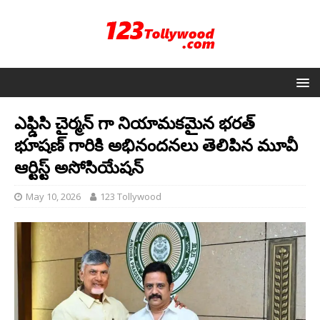
ఎఫ్డిసి చైర్మన్ గా నియామకమైన భరత్
భూషణ్ గారికి అభినందనలు తెలిపిన మూవీ
ఆర్టిస్ట్ అసోసియేషన్
May 10, 2026
123 Tollywood