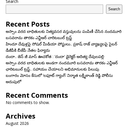
Search
Search
Recent Posts
అస్సాం వరద బాధితులకు నిత్యవసర వస్తువులను పంపిణీ చేసిన నందమూరి
బసవరామ తారకం ఎన్టీఆర్ చారిటబుల్ ట్రస్ట్
హిందూ దేవుళ్లపై సోషల్ మీడియా పోస్టులు.. ప్రకాష్ రాజ్ వ్యాఖ్యలపై సైబర్
డీజీపీకి బీజేపీ నేతల ఫిర్యాదు
దందా.. జెన్ జీ మాస్ ఊచకోత : ‘దందా’ డైరెక్ట‌ర్ ఆదిత్య దేవులపల్లి
అస్సాం వరద బాధితులకు అండగా నందమూరి బసవరామ తారకం ఎన్టీఆర్
ఛారిటబుల్ ట్రస్ట్.. సహాయం చేయాలని అభిమానులకు పిలుపు
బంగారం మోసం కేసులో ‘లఫూట్ గ్యాంగ్’ నిర్మాత లక్ష్మీకాంత్ రెడ్డి పోలీసు
అదుపులో
Recent Comments
No comments to show.
Archives
August 2026