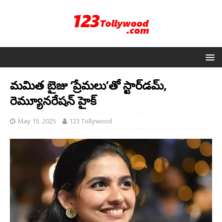
మమిత బైజు ‘ప్రేమలు’తో స్టార్‌డమ్,
రెమ్యూనరేషన్ హైక్
May 15, 2025
123 Tollywood