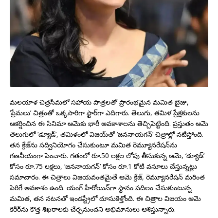
మలయాళ చిత్రసీమలో సహాయ పాత్రలతో ప్రారంభమైన మమిత బైజు,
‘ప్రేమలు’ చిత్రంతో ఒక్కసారిగా స్టార్‌గా ఎదిగారు. తెలుగు, తమిళ ప్రేక్షకులను
ఆకర్షించిన ఈ సినిమా ఆమెకు భారీ అవకాశాలను తెచ్చిపెట్టింది. ప్రస్తుతం ఆమె
తెలుగులో ‘డ్యూడ్’, తమిళంలో విజయ్‌తో ‘జననాయగన్’ చిత్రాల్లో నటిస్తోంది.
తన క్రేజ్‌ను సద్వినియోగం చేసుకుంటూ మమిత రెమ్యూనరేషన్‌ను
గణనీయంగా పెంచారు. గతంలో రూ.50 లక్షల లోపు తీసుకున్న ఆమె, ‘డ్యూడ్’
కోసం రూ.75 లక్షలు, ‘జననాయగన్’ కోసం రూ.1 కోటి వసూలు చేస్తున్నట్లు
సమాచారం. ఈ చిత్రాలు విజయవంతమైతే ఆమె క్రేజ్, రెమ్యూనరేషన్ మరింత
పెరిగే అవకాశం ఉంది. యంగ్ హీరోయిన్‌గా స్థానం పదిలం చేసుకుంటున్న
మమిత, తన నటనతో ఇండస్ట్రీలో దూసుకెళ్తోంది. ఈ చిత్రాల విజయం ఆమె
కెరీర్‌ను కొత్త శిఖరాలకు చేర్చనుందని అభిమానులు ఆశిస్తున్నారు.