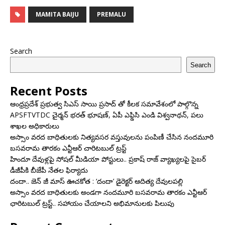
MAMITA BAIJU
PREMALU
Search
Search
Recent Posts
ఆంధ్రప్రదేశ్ ప్రభుత్వ సిఎస్ సాయి ప్రసాద్ తో కీలక సమావేశంలో పాల్గొన్న
APSFTVTDC చైర్మన్ భరత్ భూషణ్, ఏపీ ఎఫ్డిసి ఎండి విశ్వనాథన్, పలు
శాఖల అధికారులు
అస్సాం వరద బాధితులకు నిత్యవసర వస్తువులను పంపిణీ చేసిన నందమూరి
బసవరామ తారకం ఎన్టీఆర్ చారిటబుల్ ట్రస్ట్
హిందూ దేవుళ్లపై సోషల్ మీడియా పోస్టులు.. ప్రకాష్ రాజ్ వ్యాఖ్యలపై సైబర్
డీజీపీకి బీజేపీ నేతల ఫిర్యాదు
దందా.. జెన్ జీ మాస్ ఊచకోత : ‘దందా’ డైరెక్ట‌ర్ ఆదిత్య దేవులపల్లి
అస్సాం వరద బాధితులకు అండగా నందమూరి బసవరామ తారకం ఎన్టీఆర్
ఛారిటబుల్ ట్రస్ట్.. సహాయం చేయాలని అభిమానులకు పిలుపు