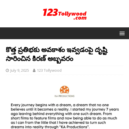
కొత్త ప్రతిభకు అవకాశం ఇవ్వడంపై దృష్టి
సారించిన కిరణ్ అబ్బవరం
July 9, 2025
123 Tollywood