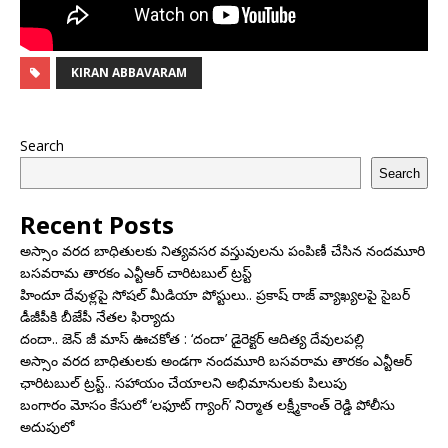
KIRAN ABBAVARAM
Search
Search
Recent Posts
అస్సాం వరద బాధితులకు నిత్యవసర వస్తువులను పంపిణీ చేసిన నందమూరి
బసవరామ తారకం ఎన్టీఆర్ చారిటబుల్ ట్రస్ట్
హిందూ దేవుళ్లపై సోషల్ మీడియా పోస్టులు.. ప్రకాష్ రాజ్ వ్యాఖ్యలపై సైబర్
డీజీపీకి బీజేపీ నేతల ఫిర్యాదు
దందా.. జెన్ జీ మాస్ ఊచకోత : ‘దందా’ డైరెక్ట‌ర్ ఆదిత్య దేవులపల్లి
అస్సాం వరద బాధితులకు అండగా నందమూరి బసవరామ తారకం ఎన్టీఆర్
ఛారిటబుల్ ట్రస్ట్.. సహాయం చేయాలని అభిమానులకు పిలుపు
బంగారం మోసం కేసులో ‘లఫూట్ గ్యాంగ్’ నిర్మాత లక్ష్మీకాంత్ రెడ్డి పోలీసు
అదుపులో