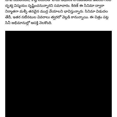
దృశ్య విస్మయం సృష్టించనున్నారని సమాచారం. కిరణ్ ఈ సినిమా ద్వారా
నిర్మాతగా మళ్ళీ తనదైన ముద్ర వేయాలని భావిస్తున్నారు. సినిమా విడుదల
తేదీ, ఇతర నటీనటుల వివరాలు త్వరలో వెల్లడి కానున్నాయి. ఈ చిత్రం పట్ల
సినీ అభిమానుల్లో ఆసక్తి నెలకొంది.