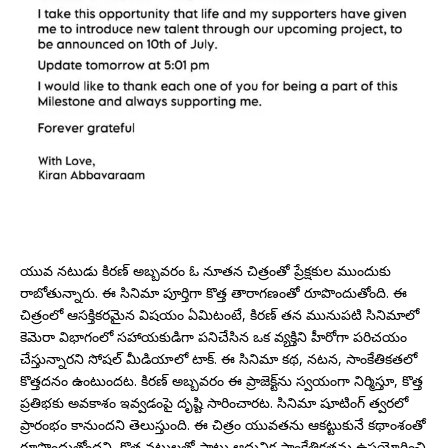
యువ నటుడు కిరణ్ అబ్బవరం ఓ నూతన చిత్రంతో ప్రేక్షకుల ముందుకు
రాబోతున్నారు. ఈ సినిమా పూర్తిగా కొత్త తారాగణంతో రూపొందుతోంది. ఈ
చిత్రంలో ఆసక్తికరమైన విషయం ఏమిటంటే, కిరణ్ తన మునుపటి సినిమాలో
కెమెరా విభాగంలో సహాయకుడిగా పనిచేసిన ఒక వ్యక్తిని హీరోగా పరిచయం
చేస్తున్నారని సోషల్ మీడియాలో టాక్. ఈ సినిమా కథ, నటన, సాంకేతికతలో
కొత్తదనం ఉంటుందట. కిరణ్ అబ్బవరం ఈ ప్రాజెక్ట్‌ను స్వయంగా నిర్మిస్తూ, కొత్త
ప్రతిభకు అవకాశం ఇవ్వడంపై దృష్టి సారించారట. సినిమా షూటింగ్ త్వరలో
ప్రారంభం కానుందని తెలుస్తుంది. ఈ చిత్రం యువతను ఆకట్టుకునే కథాంశంతో
రూపొందుతోందని, కొత్త నటులతో పాటు ఆధునిక సాంకేతికతను ఉపయోగించి