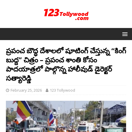
ప్రపంచ బౌద్ధ దేశాలలో షూటింగ్ చేస్తున్న “కింగ్
బుద్ద” చిత్రం – ప్రపంచ శాంతి కోసం
పాదయాత్రలో పాల్గొన్న హాలీవుడ్ డైరెక్టర్
సత్యారెడ్డి
February 25, 2026
123 Tollywood