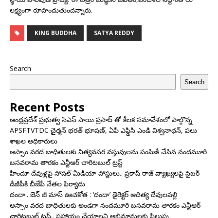
లక్ష్యంగా రూపొందుతుందన్నారు.
KING BUDDHA
SATYA REDDY
Search
Search
Recent Posts
ఆంధ్రప్రదేశ్ ప్రభుత్వ సిఎస్ సాయి ప్రసాద్ తో కీలక సమావేశంలో పాల్గొన్న
APSFTVTDC చైర్మన్ భరత్ భూషణ్, ఏపీ ఎఫ్డిసి ఎండి విశ్వనాథన్, పలు
శాఖల అధికారులు
అస్సాం వరద బాధితులకు నిత్యవసర వస్తువులను పంపిణీ చేసిన నందమూరి
బసవరామ తారకం ఎన్టీఆర్ చారిటబుల్ ట్రస్ట్
హిందూ దేవుళ్లపై సోషల్ మీడియా పోస్టులు.. ప్రకాష్ రాజ్ వ్యాఖ్యలపై సైబర్
డీజీపీకి బీజేపీ నేతల ఫిర్యాదు
దందా.. జెన్ జీ మాస్ ఊచకోత : ‘దందా’ డైరెక్ట‌ర్ ఆదిత్య దేవులపల్లి
అస్సాం వరద బాధితులకు అండగా నందమూరి బసవరామ తారకం ఎన్టీఆర్
ఛారిటబుల్ ట్రస్ట్.. సహాయం చేయాలని అభిమానులకు పిలుపు