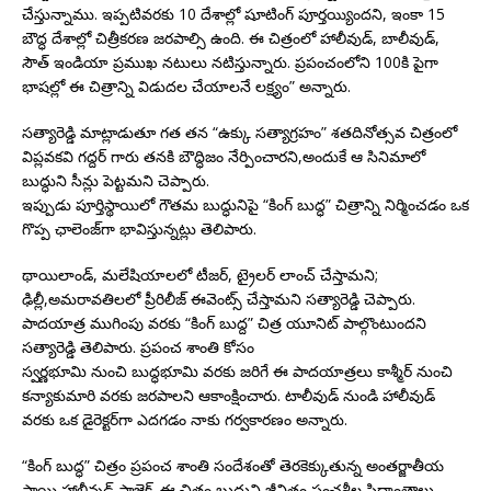
చేస్తున్నాము. ఇప్పటివరకు 10 దేశాల్లో షూటింగ్ పూర్తయ్యిందని, ఇంకా 15
బౌద్ధ దేశాల్లో చిత్రీకరణ జరపాల్సి ఉంది. ఈ చిత్రంలో హాలీవుడ్, బాలీవుడ్,
సౌత్ ఇండియా ప్రముఖ నటులు నటిస్తున్నారు. ప్రపంచంలోని 100కి పైగా
భాషల్లో ఈ చిత్రాన్ని విడుదల చేయాలనే లక్ష్యం” అన్నారు.
సత్యారెడ్డి మాట్లాడుతూ గత తన “ఉక్కు సత్యాగ్రహం” శతదినోత్సవ చిత్రంలో
విప్లవకవి గద్దర్ గారు తనకి బౌద్ధిజం నేర్పించారని,అందుకే ఆ సినిమాలో
బుద్ధుని సీన్లు పెట్టమని చెప్పారు.
ఇప్పుడు పూర్తిస్థాయిలో గౌతమ బుద్ధునిపై “కింగ్ బుద్ధ” చిత్రాన్ని నిర్మించడం ఒక
గొప్ప ఛాలెంజ్‌గా భావిస్తున్నట్లు తెలిపారు.
థాయిలాండ్, మలేషియాలలో టీజర్, ట్రైలర్ లాంచ్ చేస్తామని;
ఢిల్లీ,అమరావతిలలో ప్రీరిలీజ్ ఈవెంట్స్ చేస్తామని సత్యారెడ్డి చెప్పారు.
పాదయాత్ర ముగింపు వరకు “కింగ్ బుద్ద” చిత్ర యూనిట్ పాల్గొంటుందని
సత్యారెడ్డి తెలిపారు. ప్రపంచ శాంతి కోసం
స్వర్ణభూమి నుంచి బుద్ధభూమి వరకు జరిగే ఈ పాదయాత్రలు కాశ్మీర్ నుంచి
కన్యాకుమారి వరకు జరపాలని ఆకాంక్షించారు. టాలీవుడ్ నుండి హాలీవుడ్
వరకు ఒక డైరెక్టర్‌గా ఎదగడం నాకు గర్వకారణం అన్నారు.
“కింగ్ బుద్ధ” చిత్రం ప్రపంచ శాంతి సందేశంతో తెరకెక్కుతున్న అంతర్జాతీయ
స్థాయి హాలీవుడ్ ప్రాజెక్ట్. ఈ చిత్రం బుద్ధుని జీవితం,పంచశీల సిద్ధాంతాలు