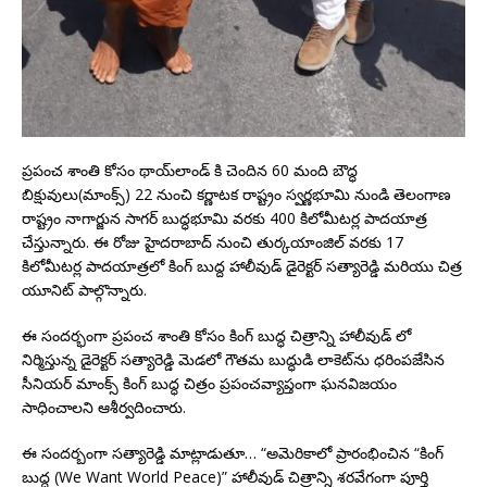
ప్రపంచ శాంతి కోసం థాయ్‌లాండ్ కి చెందిన 60 మంది బౌద్ధ
బిక్షువులు(మాంక్స్) 22 నుంచి కర్ణాటక రాష్ట్రం స్వర్ణభూమి నుండి తెలంగాణ
రాష్ట్రం నాగార్జున సాగర్ బుద్ధభూమి వరకు 400 కిలోమీటర్ల పాదయాత్ర
చేస్తున్నారు. ఈ రోజు హైదరాబాద్ నుంచి తుర్కయాంజిల్ వరకు 17
కిలోమీటర్ల పాదయాత్రలో కింగ్ బుద్ద హాలీవుడ్ డైరెక్టర్ సత్యారెడ్డి మరియు చిత్ర
యూనిట్ పాల్గొన్నారు.
ఈ సందర్భంగా ప్రపంచ శాంతి కోసం కింగ్ బుద్ధ చిత్రాన్ని హాలీవుడ్ లో
నిర్మిస్తున్న డైరెక్టర్ సత్యారెడ్డి మెడలో గౌతమ బుద్ధుడి లాకెట్‌ను ధరింపజేసిన
సీనియర్ మాంక్స్ కింగ్ బుద్ధ చిత్రం ప్రపంచవ్యాప్తంగా ఘనవిజయం
సాధించాలని ఆశీర్వదించారు.
ఈ సందర్బంగా సత్యారెడ్డి మాట్లాడుతూ… “అమెరికాలో ప్రారంభించిన “కింగ్
బుద్ద (We Want World Peace)” హాలీవుడ్ చిత్రాన్ని శరవేగంగా పూర్తి