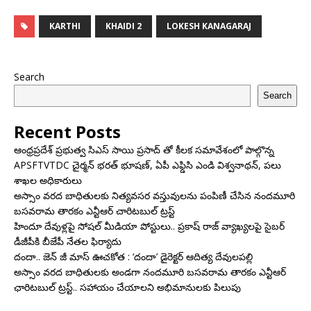
KARTHI
KHAIDI 2
LOKESH KANAGARAJ
Search
Search
Recent Posts
ఆంధ్రప్రదేశ్ ప్రభుత్వ సిఎస్ సాయి ప్రసాద్ తో కీలక సమావేశంలో పాల్గొన్న
APSFTVTDC చైర్మన్ భరత్ భూషణ్, ఏపీ ఎఫ్డిసి ఎండి విశ్వనాథన్, పలు
శాఖల అధికారులు
అస్సాం వరద బాధితులకు నిత్యవసర వస్తువులను పంపిణీ చేసిన నందమూరి
బసవరామ తారకం ఎన్టీఆర్ చారిటబుల్ ట్రస్ట్
హిందూ దేవుళ్లపై సోషల్ మీడియా పోస్టులు.. ప్రకాష్ రాజ్ వ్యాఖ్యలపై సైబర్
డీజీపీకి బీజేపీ నేతల ఫిర్యాదు
దందా.. జెన్ జీ మాస్ ఊచకోత : ‘దందా’ డైరెక్ట‌ర్ ఆదిత్య దేవులపల్లి
అస్సాం వరద బాధితులకు అండగా నందమూరి బసవరామ తారకం ఎన్టీఆర్
ఛారిటబుల్ ట్రస్ట్.. సహాయం చేయాలని అభిమానులకు పిలుపు