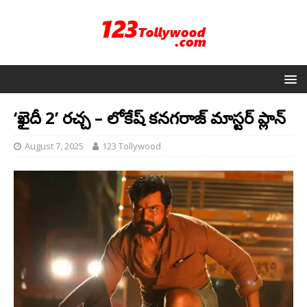
‘ఖైదీ 2’ రచ్చ – లోకేష్ కనగరాజ్ మాస్టర్ ప్లాన్
August 7, 2025
123 Tollywood