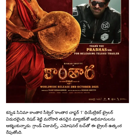
కన్నడ సినిమా కాంతార సీక్వెల్ ‘కాంతార చాప్టర్ 1’ థియేట్రికల్ ట్రైలర్
విడుదలైంది. రిషబ్ శెట్టి మరోసారి తనదైన మ్యాజిక్‌తో అభిమానులను
ఆకట్టుకున్నాడు. గ్రాండ్ విజువల్స్, ఎమోషనల్ టచ్‌తో ఈ ట్రైలర్ ఉత్కంఠ
రేపుతోంది.