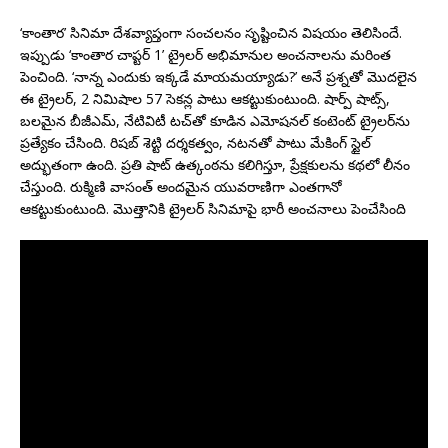
‘కాంతార’ సినిమా దేశవ్యాప్తంగా సంచలనం సృష్టించిన విషయం తెలిసిందే.
ఇప్పుడు ‘కాంతార చాప్టర్ 1’ ట్రైలర్ అభిమానుల అంచనాలను మరింత
పెంచింది. ‘నాన్న ఎందుకు ఇక్కడే మాయమయ్యాడు?’ అనే ప్రశ్నతో మొదలైన
ఈ ట్రైలర్, 2 నిమిషాల 57 సెకన్ల పాటు ఆకట్టుకుంటుంది. షార్ప్ షాట్స్,
బలమైన బీజీఎమ్, నేటివిటీ టచ్‌తో కూడిన ఎమోషనల్ కంటెంట్ ట్రైలర్‌ను
ప్రత్యేకం చేసింది. రిషబ్ శెట్టి దర్శకత్వం, నటనతో పాటు మేకింగ్ స్టైల్
అద్భుతంగా ఉంది. ప్రతి షాట్ ఉత్కంఠను కలిగిస్తూ, ప్రేక్షకులను కథలో లీనం
చేస్తుంది. రుక్మిణి వాసంత్ అందమైన యువరాణిగా ఎంతగానో
ఆకట్టుకుంటుంది. మొత్తానికి ట్రైలర్ సినిమాపై భారీ అంచనాలు పెంచేసింది