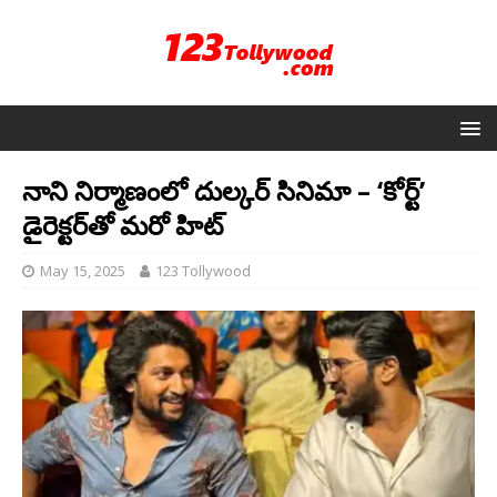
నాని నిర్మాణంలో దుల్కర్ సినిమా – ‘కోర్ట్’
డైరెక్టర్‌తో మరో హిట్
May 15, 2025
123 Tollywood