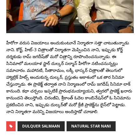
హీరోగా వరుస విజయాలు అందుకుంటూనే నిర్మాతగా సత్తా చాటుతున్నాడు
నాని. కోర్ట్, హిట్-3 చిత్రాలతో నిర్మాతగా మెప్పించిన నాని, ఇప్పుడు కోర్ట్
దర్శకుడు రామ్ జగదీష్‌తో మరో చిత్రాన్ని రూపొందించనున్నాడు. ఈ
సినిమాలో మలయాళ స్టార్ దుల్కర్ సల్మాన్ హీరోగా నటించనున్నట్లు
సమాచారం. మహానటి, సీతారామం, లక్కీ భాస్కర్ చిత్రాలతో తెలుగులో
హ్యాట్రిక్ హిట్స్ అందుకున్న దుల్కర్, ప్రస్తుతం ఆకాశంలో ఒక తార సినిమా
చేస్తున్నాడు. ఈ ప్రాజెక్ట్ తర్వాత నాని నిర్మాణంలో రామ్ జగదీష్ సినిమా లాక్
కానుంది. కథా చర్చలు ఇప్పటికే ప్రారంభమయ్యాయని, త్వరలో ప్రాజెక్ట్ ఖరారు
కానుందని తెలుస్తోంది. చిరంజీవి, శ్రీకాంత్ ఓదెల కాంబినేషన్‌లో ఓ సినిమాను
ప్రకటించిన నాని, ఇప్పుడు దుల్కర్‌తో మరో క్రేజీ ప్రాజెక్ట్‌ను లైన్‌లో పెట్టాడు.
నాని నిర్మాతగా మరెన్ని విజయాలు అందిస్తాడో చూడాలి.
DULQUER SALMAAN
NATURAL STAR NANI