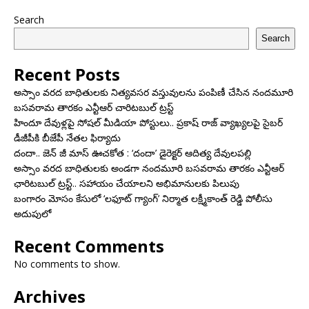
Search
Search
Recent Posts
అస్సాం వరద బాధితులకు నిత్యవసర వస్తువులను పంపిణీ చేసిన నందమూరి
బసవరామ తారకం ఎన్టీఆర్ చారిటబుల్ ట్రస్ట్
హిందూ దేవుళ్లపై సోషల్ మీడియా పోస్టులు.. ప్రకాష్ రాజ్ వ్యాఖ్యలపై సైబర్
డీజీపీకి బీజేపీ నేతల ఫిర్యాదు
దందా.. జెన్ జీ మాస్ ఊచకోత : ‘దందా’ డైరెక్ట‌ర్ ఆదిత్య దేవులపల్లి
అస్సాం వరద బాధితులకు అండగా నందమూరి బసవరామ తారకం ఎన్టీఆర్
ఛారిటబుల్ ట్రస్ట్.. సహాయం చేయాలని అభిమానులకు పిలుపు
బంగారం మోసం కేసులో ‘లఫూట్ గ్యాంగ్’ నిర్మాత లక్ష్మీకాంత్ రెడ్డి పోలీసు
అదుపులో
Recent Comments
No comments to show.
Archives